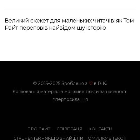
Великий сюжет для маленьких читачів: як Том
Райт переповів найвідомішу історію
© 2015–2025 Зроблено з
в PIK.
♡
Копіювання матеріалів можливе тільки за наявності
гіперпосилання
ПРО САЙТ
СПІВПРАЦЯ
КОНТАКТИ
CTRL + ENTER – ЯКЩО ЗНАЙШЛИ ПОМИЛКУ В ТЕКСТІ