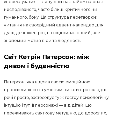
«переслухати» її, глянувши на знайомі слова з
несподіваного, часто більш критичного чи
гуманного, боку. Ця структура перетворює
читання на своєрідний адвент-календар для
душі, де кожен розділ відкриває новий, але
знайомий мотив віри та людяності.
Світ Кетрін Патерсон: між
дивом і буденністю
Патерсон, яка відома своєю емоційною
проникливістю та умінням писати про складні
речі просто, застосовує ту ж гостру психологічну
інтуїцію і тут. Її персонажі — від дітей, що
переживають святкову метушню, до дорослих,