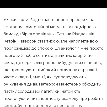
У часи, коли Різдво часто перетворюється на
змагання комерційної метушні та надмірного
блиску, збірка оповідань «Гість на Різдво» від
Кетрін Патерсон стає тихою, але наполегливою
пропозицією до спокою. Ця антологія – не просто
черговий набір сентиментальних історій до
свята; це серія філігранно вибудуваних віньєток,
що пропонують глибокий погляд на справжні,
часто складні, емоції, які супроводжують
очікування дива. Патерсон майстерно обходить
пастку солодкавої патетики, натомість
пропонуючи читачеві чесну розмову про розбиті
серця, буденні клопоти та несподівану