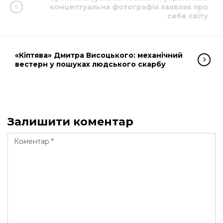
концептуальна фотографія заявляє про
себе світу
«Кіптява» Дмитра Висоцького: механічний
вестерн у пошуках людського скарбу
Залишити коментар