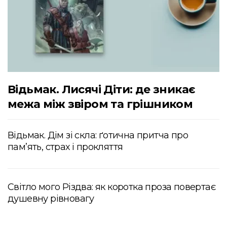
Відьмак. Лисячі Діти: де зникає
межа між звіром та грішником
Відьмак. Дім зі скла: ґотична притча про
пам’ять, страх і прокляття
Світло мого Різдва: як коротка проза повертає
душевну рівновагу