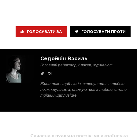
ГОЛОСУВАТИ ЗА
ГОЛОСУВАТИ ПРОТИ
Седойкін Василь
Головний редактор, блогер, журналіст
Живи так - щоб люди, зіткнувшись з тобою,
посміхнулися, а, спілкуючись з тобою, стали
трішки щасливіше
Сучасна візуальна поезія: як українська