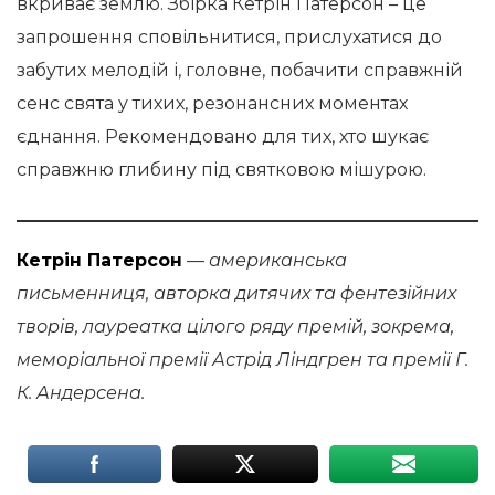
вкриває землю. Збірка Кетрін Патерсон – це
запрошення сповільнитися, прислухатися до
забутих мелодій і, головне, побачити справжній
сенс свята у тихих, резонансних моментах
єднання. Рекомендовано для тих, хто шукає
справжню глибину під святковою мішурою.
Кетрін Патерсон
— американська
письменниця, авторка дитячих та фентезійних
творів, лауреатка цілого ряду премій, зокрема,
меморіальної премії Астрід Ліндгрен та премії Г.
К. Андерсена.