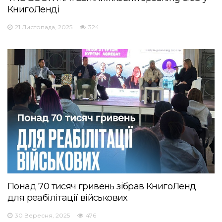
КнигоЛенді
21 Листопада, 2025
324
Понад 70 тисяч гривень зібрав КнигоЛенд
для реабілітації військових
30 Вересня, 2025
476