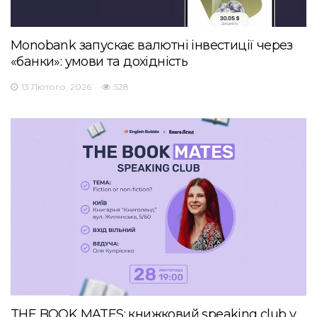
Monobank запускає валютні інвестиції через
«банки»: умови та дохідність
13 Лютого, 2026
528
THE BOOK MATES: книжковий speaking club у