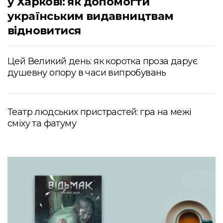
у Харкові: як допомогти
українським видавництвам
відновитися
Цей Великий день: як коротка проза дарує
душевну опору в часи випробувань
Театр людських пристрастей: гра на межі
сміху та фатуму