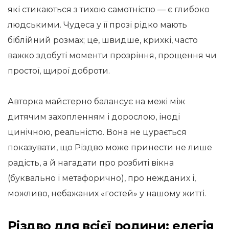
які стикаються з тихою самотністю — є глибоко
людськими. Чудеса у її прозі рідко мають
біблійний розмах; це, швидше, крихкі, часто
важко здобуті моменти прозріння, прощення чи
простої, щирої доброти.
Авторка майстерно балансує на межі між
дитячим захопленням і дорослою, іноді
цинічною, реальністю. Вона не цурається
показувати, що Різдво може принести не лише
радість, а й нагадати про розбиті вікна
(буквально і метафорично), про нежданих і,
можливо, небажаних «гостей» у нашому житті.
Різдво для всієї родини: елегія