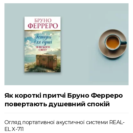
Як короткі притчі Бруно Ферреро
повертають душевний спокій
Огляд портативної акустичної системи REAL-
EL X-711