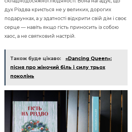
складнодосяжної людяності. Вона нагадує, що
дух Різдва криється не у великих, дорогих
подарунках, а у здатності відкрити свій дім і своє
серце — навіть якщо гість приносить із собою
хаос, а не святковий настрій.
Також буде цікаво:
«Dancing Queen»:
пісня про жіночий біль і силу трьох
поколінь