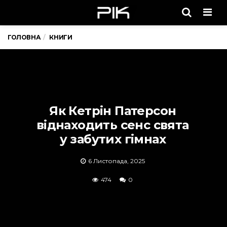
Men
ГОЛОВНА
КНИГИ
Як Кетрін Патерсон
віднаходить сенс свята
у забутих гімнах
6 Листопада, 2025
474
0