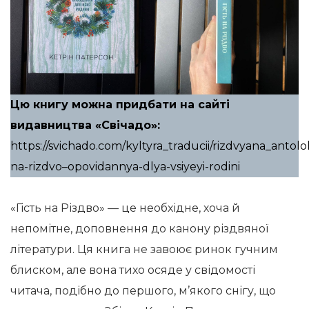
Цю книгу можна придбати на сайті
видавництва «
Свічадо
»:
https://svichado.com/kyltyra_traducii/rizdvyana_antoloh
na-rizdvo–opovidannya-dlya-vsiyeyi-rodini
«Гість на Різдво» — це необхідне, хоча й
непомітне, доповнення до канону різдвяної
літератури. Ця книга не завоює ринок гучним
блиском, але вона тихо осяде у свідомості
читача, подібно до першого, м’якого снігу, що