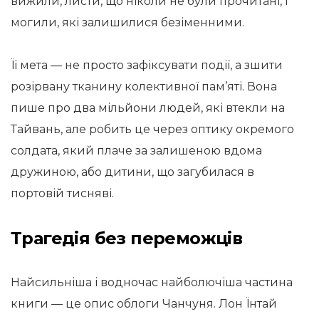
вижили, листи, що ніколи не були прочитані, і
могили, які залишилися безіменними.
Її мета — не просто зафіксувати події, а зшити
розірвану тканину колективної пам’яті. Вона
пише про два мільйони людей, які втекли на
Тайвань, але робить це через оптику окремого
солдата, який плаче за залишеною вдома
дружиною, або дитини, що загубилася в
портовій тисняві.
Трагедія без переможців
Найсильніша і водночас найболючіша частина
книги — це опис облоги Чанчуня. Лон Їнтай