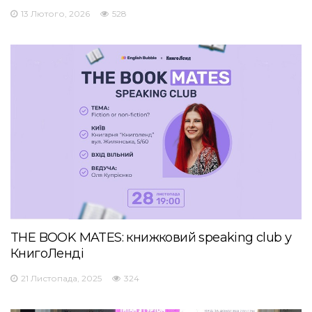
13 Лютого, 2026
528
THE BOOK MATES: книжковий speaking club у
КнигоЛенді
21 Листопада, 2025
324