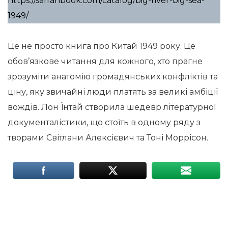
https://safranbook.com/catalog/big-river-big-sea-
1949/
Це не просто книга про Китай 1949 року. Це
обов’язкове читання для кожного, хто прагне
зрозуміти анатомію громадянських конфліктів та
ціну, яку звичайні люди платять за великі амбіції
вождів. Лон Їнтай створила шедевр літературної
документалістики, що стоїть в одному ряду з
творами Світлани Алексієвич та Тоні Моррісон.