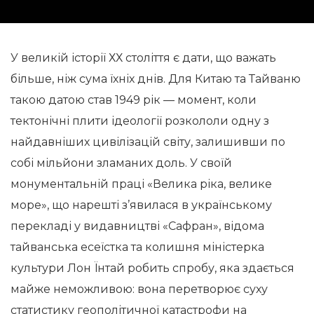
У великій історії ХХ століття є дати, що важать
більше, ніж сума їхніх днів. Для Китаю та Тайваню
такою датою став 1949 рік — момент, коли
тектонічні плити ідеології розкололи одну з
найдавніших цивілізацій світу, залишивши по
собі мільйони зламаних доль. У своїй
монументальній праці «Велика ріка, велике
море», що нарешті з’явилася в українському
перекладі у видавництві «Сафран», відома
тайванська есеїстка та колишня міністерка
культури Лон Їнтай робить спробу, яка здається
майже неможливою: вона перетворює суху
статистику геополітичної катастрофи на