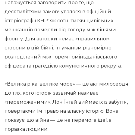
наважується заговорити про те, що
десятиліттями замовчувалося в офіційній
історіографії КНР: як сотні тисяч цивільних
мешканців померли від голоду між лініями
фронту. Для авторки немає «правильної»
сторони в цій бійні. Її гуманізм рівномірно
розподілений між горем гоміньданівського
офіцера та трагедією комуністичного рекрута.
«Велика ріка, велике море» — це акт милосердя
до тих, кого історія зазвичай називає
«переможеними». Лон Їнтай виймає їх із забуття,
повертаючи їм право на власну історію. Вона
показує, що війна — це не перемога ідеї, а
поразка людини.