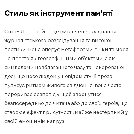
Стиль як інструмент пам’яті
Стиль Лон Їнтай — це витончене поєднання
журналістського розслідування та високої
поетики. Вона оперує метафорами річки та моря
не просто як географічними об’єктами, а як
символами невблаганного часу та некерованої
долі, що несе людей у невідомість. Її проза
пульсує ритмом живого свідчення; вона часто
перериває розповідь, щоб звернутися
безпосередньо до читача або до своїх героїв, що
створює ефект присутності, майже нестерпний у
своїй емоційній напрузі.