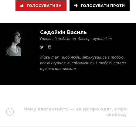
ГОЛОСУВАТИ ЗА
ГОЛОСУВАТИ ПРОТИ
Седойкін Василь
Головний редактор, блогер, журналіст
Живи так - щоб люди, зіткнувшись з тобою,
посміхнулися, а, спілкуючись з тобою, стали
трішки щасливіше
Чому елегантність — це не про одяг, а про
свободу