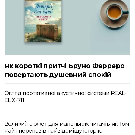
Як короткі притчі Бруно Ферреро
повертають душевний спокій
Огляд портативної акустичної системи REAL-
EL X-711
Великий сюжет для маленьких читачів: як Том
Райт переповів найвідомішу історію