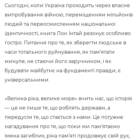
Сьогодні, коли Україна проходить через власне
випробування війною, переміщенням мільйонів
людей та переосмисленням національної
ідентичності, книга Лон Їнтай резонує особливо
гостро. Питання про те, як зберегти людське в
часи тотального руйнування, як пам’ятати
минуле, не стаючи його заручником, і як
будувати майбутнє на фундаменті правди, є
універсальними.
«Велика ріка, велике море» вчить нас, що історія
— це не лише те, що роблять держави, а
передусім те, що стається з нами. Це потужне
нагадування про те, що поки ми пам’ятаємо
імена загиблих, ріка пам’яті продовжує свій рух,