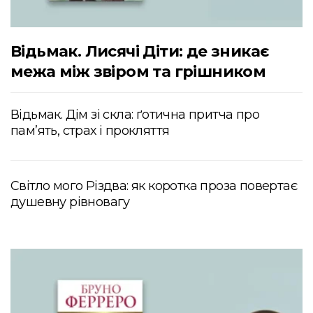
Відьмак. Лисячі Діти: де зникає
межа між звіром та грішником
Відьмак. Дім зі скла: ґотична притча про
пам’ять, страх і прокляття
Світло мого Різдва: як коротка проза повертає
душевну рівновагу