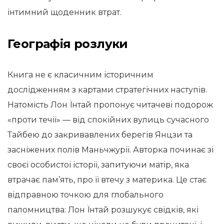
інтимний щоденник втрат.
Географія розлуки
Книга не є класичним історичним
дослідженням з картами стратегічних наступів.
Натомість Лон Їнтай пропонує читачеві подорож
«проти течії» — від спокійних вулиць сучасного
Тайбею до закривавлених берегів Янцзи та
засніжених полів Маньчжурії. Авторка починає зі
своєї особистої історії, запитуючи матір, яка
втрачає пам’ять, про її втечу з материка. Це стає
відправною точкою для глобального
паломництва: Лон Їнтай розшукує свідків, які