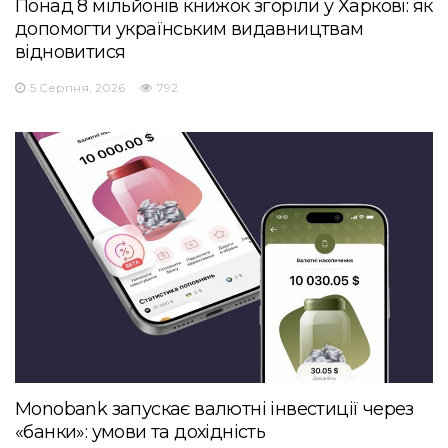
Понад 8 мільйонів книжок згоріли у Харкові: як
допомогти українським видавництвам
відновитися
5 Серпня, 2026
792
Monobank запускає валютні інвестиції через
«банки»: умови та дохідність