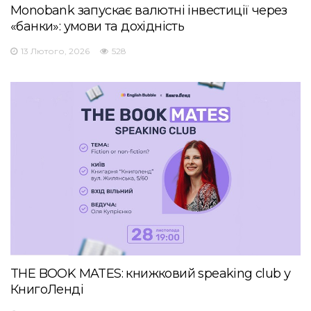
Monobank запускає валютні інвестиції через
«банки»: умови та дохідність
13 Лютого, 2026
528
THE BOOK MATES: книжковий speaking club у
КнигоЛенді