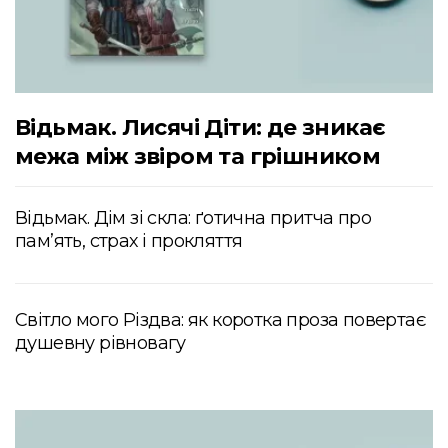
Відьмак. Лисячі Діти: де зникає
межа між звіром та грішником
Відьмак. Дім зі скла: ґотична притча про
пам’ять, страх і прокляття
Світло мого Різдва: як коротка проза повертає
душевну рівновагу