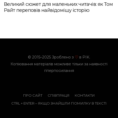
Великий сюжет для маленьких читачів: як Том
Райт переповів найвідомішу історію
© 2015–2025 Зроблено з
в PIK.
♡
Копіювання матеріалів можливе тільки за наявності
гіперпосилання
ПРО САЙТ
СПІВПРАЦЯ
КОНТАКТИ
CTRL + ENTER – ЯКЩО ЗНАЙШЛИ ПОМИЛКУ В ТЕКСТІ