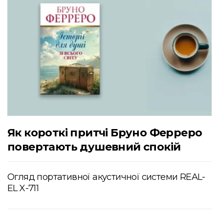
Як короткі притчі Бруно Ферреро
повертають душевний спокій
Огляд портативної акустичної системи REAL-
EL X-711