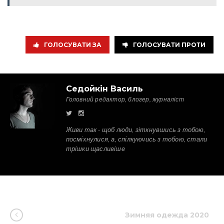
ГОЛОСУВАТИ ЗА
ГОЛОСУВАТИ ПРОТИ
Седойкін Василь
Головний редактор, блогер, журналіст
Живи так - щоб люди, зіткнувшись з тобою,
посміхнулися, а, спілкуючись з тобою, стали
трішки щасливіше
Зимняя одежда 2020