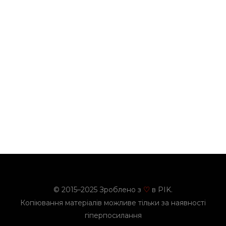
© 2015–2025 Зроблено з
в PIK.
♡
Копіювання матеріалів можливе тільки за наявності
гіперпосилання