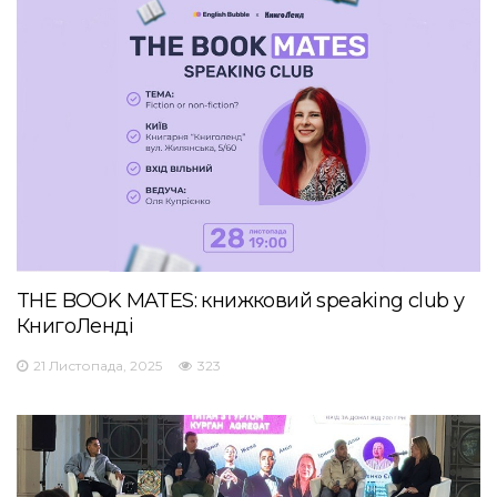
THE BOOK MATES: книжковий speaking club у
КнигоЛенді
21 Листопада, 2025
323