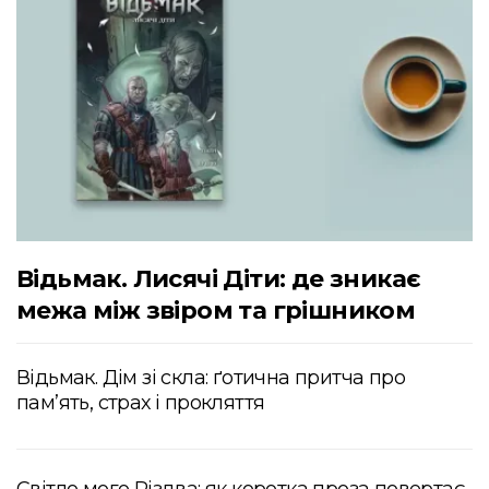
Відьмак. Лисячі Діти: де зникає
межа між звіром та грішником
Відьмак. Дім зі скла: ґотична притча про
пам’ять, страх і прокляття