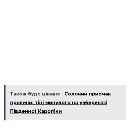
Також буде цікаво:
Солоний присмак
провини: тіні минулого на узбережжі
Південної Кароліни