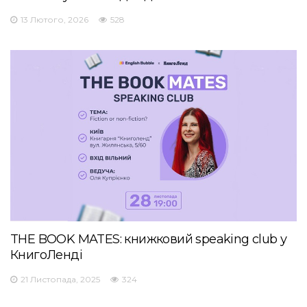
13 Лютого, 2026
528
THE BOOK MATES: книжковий speaking club у
КнигоЛенді
21 Листопада, 2025
324