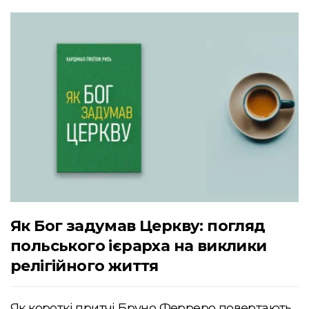
Як Бог задумав Церкву: погляд
польського ієрарха на виклики
релігійного життя
Як короткі притчі Бруно Ферреро повертають