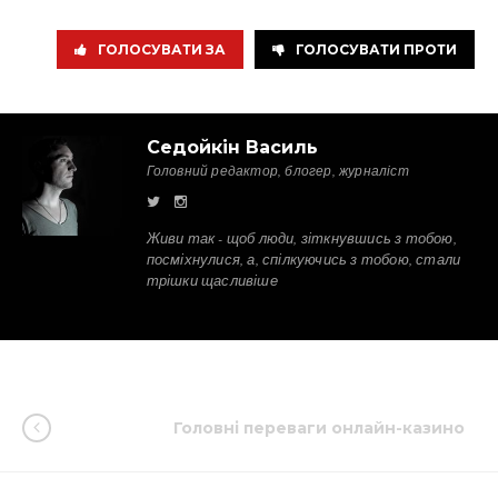
ГОЛОСУВАТИ ЗА
ГОЛОСУВАТИ ПРОТИ
Седойкін Василь
Головний редактор, блогер, журналіст
Живи так - щоб люди, зіткнувшись з тобою,
посміхнулися, а, спілкуючись з тобою, стали
трішки щасливіше
Головні переваги онлайн-казино