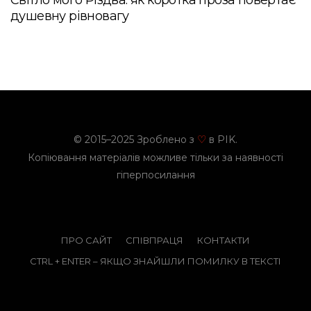
Світло мого Різдва: як коротка проза повертає
душевну рівновагу
© 2015–2025 Зроблено з
в PIK.
♡
Копіювання матеріалів можливе тільки за наявності
гіперпосилання
ПРО САЙТ
СПІВПРАЦЯ
КОНТАКТИ
CTRL + ENTER – ЯКЩО ЗНАЙШЛИ ПОМИЛКУ В ТЕКСТІ