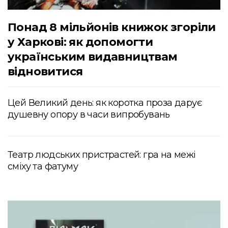
Понад 8 мільйонів книжок згоріли
у Харкові: як допомогти
українським видавництвам
відновитися
Цей Великий день: як коротка проза дарує
душевну опору в часи випробувань
Театр людських пристрастей: гра на межі
сміху та фатуму