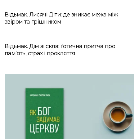
Відьмак. Лисячі Діти: де зникає межа між
звіром та грішником
Відьмак. Дім зі скла: ґотична притча про
пам’ять, страх і прокляття