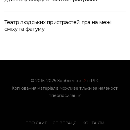
Театр людських пристрастей: гра на межі
сміху та фатуму
© 2015–2025 Зроблено з
в PIK.
♡
Копіювання матеріалів можливе тільки за наявності
гіперпосилання
ПРО САЙТ
СПІВПРАЦЯ
КОНТАКТИ