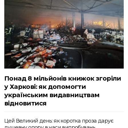
Понад 8 мільйонів книжок згоріли
у Харкові: як допомогти
українським видавництвам
відновитися
Цей Великий день: як коротка проза дарує
душевну опору в часи випробувань