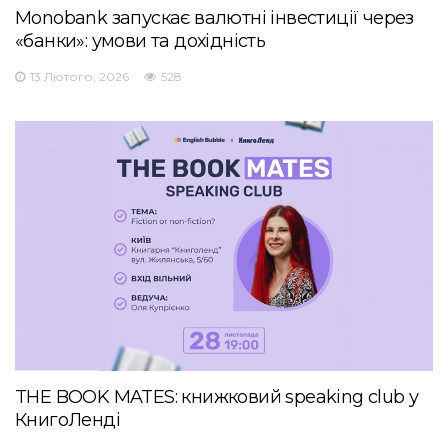
Monobank запускає валютні інвестиції через
«банки»: умови та дохідність
13 Лютого, 2026
528
THE BOOK MATES: книжковий speaking club у
КнигоЛенді