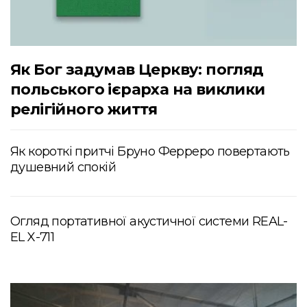
Як Бог задумав Церкву: погляд
польського ієрарха на виклики
релігійного життя
Як короткі притчі Бруно Ферреро повертають
душевний спокій
Огляд портативної акустичної системи REAL-
EL X-711