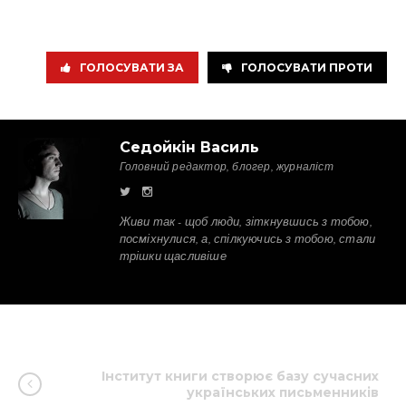
ГОЛОСУВАТИ ЗА
ГОЛОСУВАТИ ПРОТИ
Седойкін Василь
Головний редактор, блогер, журналіст
Живи так - щоб люди, зіткнувшись з тобою,
посміхнулися, а, спілкуючись з тобою, стали
трішки щасливіше
Інститут книги створює базу сучасних
українських письменників