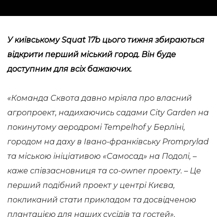
У київському Squat 17b цього тижня збираються
відкрити перший міський город. Він буде
доступним для всіх бажаючих.
«Команда Сквота давно мріяла про власний
агропроект, надихаючись садами City Garden на
покинутому аеродромі Tempelhof у Берліні,
городом на даху в Івано-франківську Promprylad
та міською ініціативою «Самосад» на Подолі, –
каже співзасновниця та co-owner проекту. – Це
перший подібний проект у центрі Києва,
покликаний стати прикладом та досвідченою
плантацією для наших сусідів та гостей».