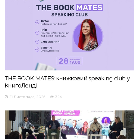
THE BOOK MATES: книжковий speaking club у
КнигоЛенді
21 Листопада, 2025
324