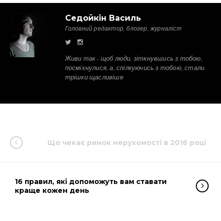
Седойкін Василь
Головний редактор, блогер, журналіст
Живи так - щоб люди, зіткнувшись з тобою,
посміхнулися, а, спілкуючись з тобою, стали
трішки щасливіше
Що чекає ринок нерухомості в 2016 році
16 правил, які допоможуть вам ставати
краще кожен день