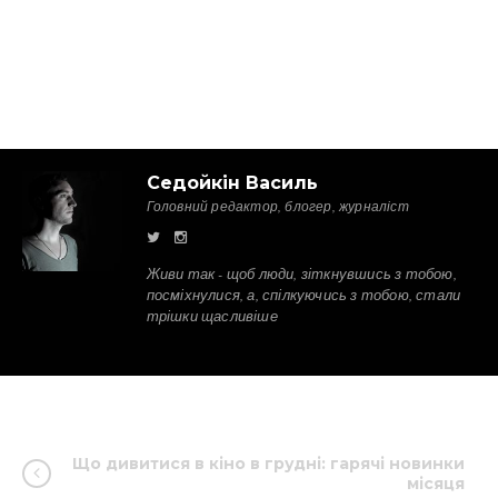
Седойкін Василь
Головний редактор, блогер, журналіст
Живи так - щоб люди, зіткнувшись з тобою,
посміхнулися, а, спілкуючись з тобою, стали
трішки щасливіше
Що дивитися в кіно в грудні: гарячі новинки
місяця