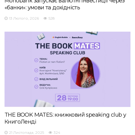
Monobank запускає валютні інвестиції через
«банки»: умови та дохідність
13 Лютого, 2026
528
THE BOOK MATES: книжковий speaking club у
КнигоЛенді
21 Листопада, 2025
324