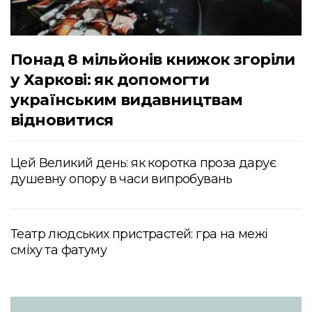
Понад 8 мільйонів книжок згоріли
у Харкові: як допомогти
українським видавництвам
відновитися
Цей Великий день: як коротка проза дарує
душевну опору в часи випробувань
Театр людських пристрастей: гра на межі
сміху та фатуму