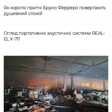
Як короткі притчі Бруно Ферреро повертають
душевний спокій
Огляд портативної акустичної системи REAL-
EL X-711