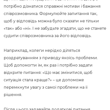
потрібно дізнатися справжні мотиви і бажання
співрозмовника. Формулюйте запитання так,
щоб у відповідь можна було сказати не тільки
«так» або «ні». І не забудьте згадати, що не станете
судити співрозмовника за його відповідь.
Наприклад, колеги нерідко діляться
роздратуванням з приводу якоїсь проблеми.
Щоб допомогти їм, як раз і потрібно задати
відкрите питання: «Що має змінитися, щоб
ситуація стала краще?» – це допоможе
перемкнути увагу з самої проблеми на її
рішення.
Після цього задавайте додаткові питання,