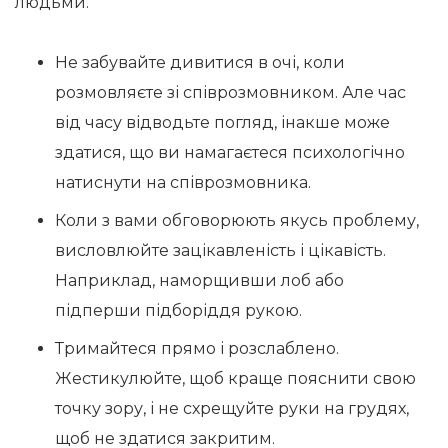
людьми.
Не забувайте дивитися в очі, коли
розмовляєте зі співрозмовником. Але час
від часу відводьте погляд, інакше може
здатися, що ви намагаєтеся психологічно
натиснути на співрозмовника.
Коли з вами обговорюють якусь проблему,
висловлюйте зацікавленість і цікавість.
Наприклад, наморщивши лоб або
підперши підборіддя рукою.
Тримайтеся прямо і розслаблено.
Жестикулюйте, щоб краще пояснити свою
точку зору, і не схрещуйте руки на грудях,
щоб не здатися закритим.