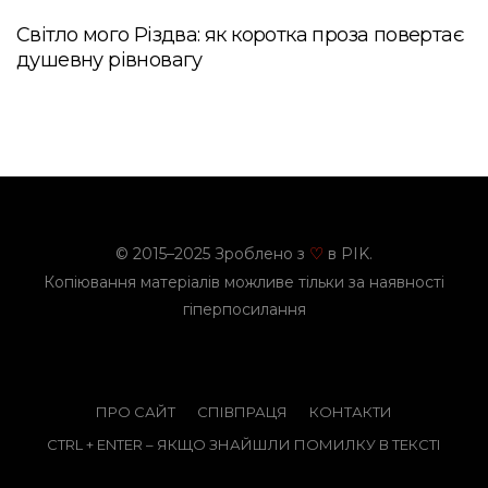
Світло мого Різдва: як коротка проза повертає
душевну рівновагу
© 2015–2025 Зроблено з
в PIK.
♡
Копіювання матеріалів можливе тільки за наявності
гіперпосилання
ПРО САЙТ
СПІВПРАЦЯ
КОНТАКТИ
CTRL + ENTER – ЯКЩО ЗНАЙШЛИ ПОМИЛКУ В ТЕКСТІ