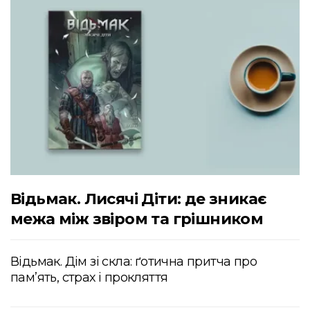
Відьмак. Лисячі Діти: де зникає
межа між звіром та грішником
Відьмак. Дім зі скла: ґотична притча про
пам’ять, страх і прокляття