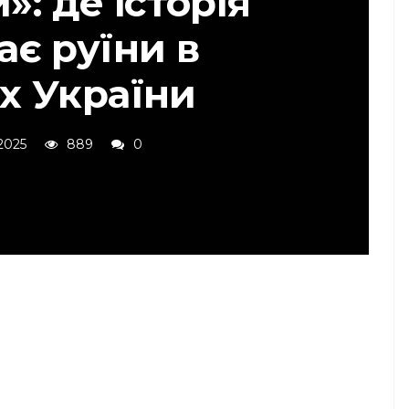
»: де історія
ає руїни в
х України
2025
889
0