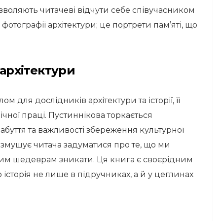
зволяють читачеві відчути себе співучасником
о фотографії архітектури; це портрети пам’яті, що
 архітектури
м для дослідників архітектури та історії, її
чної праці. Пустиннікова торкається
 забуття та важливості збереження культурної
змушує читача задуматися про те, що ми
им шедеврам зникати. Ця книга є своєрідним
 історія не лише в підручниках, а й у цеглинах
ю