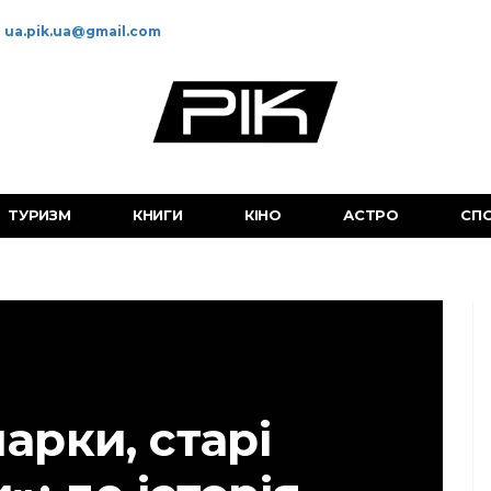
ua.pik.ua@gmail.com
ТУРИЗМ
КНИГИ
КІНО
АСТРО
СП
парки, старі