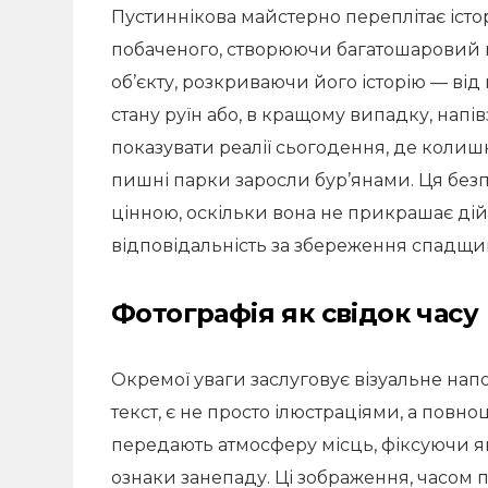
Пустиннікова майстерно переплітає іст
побаченого, створюючи багатошаровий 
об’єкту, розкриваючи його історію — від
стану руїн або, в кращому випадку, нап
показувати реалії сьогодення, де колиш
пишні парки заросли бур’янами. Ця без
цінною, оскільки вона не прикрашає дійс
відповідальність за збереження спадщи
Фотографія як свідок часу
Окремої уваги заслуговує візуальне на
текст, є не просто ілюстраціями, а пов
передають атмосферу місць, фіксуючи як
ознаки занепаду. Ці зображення, часом 