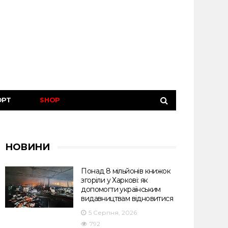
ОРТ
SHOP
НОВИНИ
Понад 8 мільйонів книжок
згоріли у Харкові: як
допомогти українським
видавництвам відновитися
5 Серпня, 2026
792