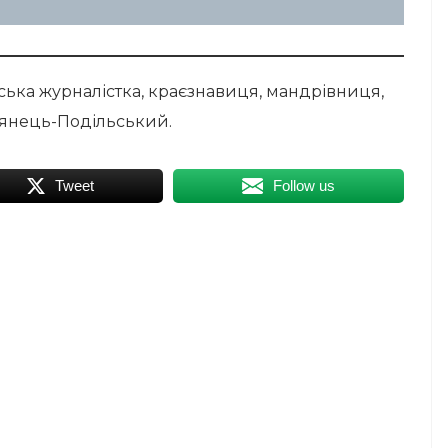
ська журналістка, краєзнавиця, мандрівниця,
’янець-Подільський.
Tweet
Follow us