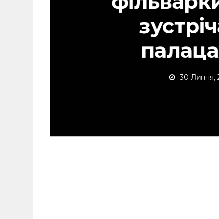
фільварки
зустріч
палаца
30 Липня, 