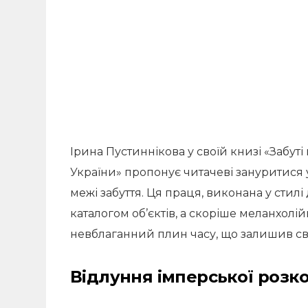
Ірина Пустиннікова у своїй книзі «Забут
України» пропонує читачеві зануритися у
межі забуття. Ця праця, виконана у стил
каталогом об’єктів, а скоріше меланхол
невблаганний плин часу, що залишив свій
Відлуння імперської розк