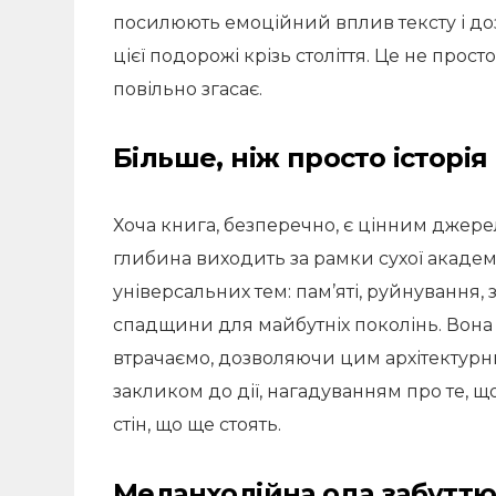
посилюють емоційний вплив тексту і до
цієї подорожі крізь століття. Це не прост
повільно згасає.
Більше, ніж просто історія
Хоча книга, безперечно, є цінним джерело
глибина виходить за рамки сухої академі
універсальних тем: пам’яті, руйнування,
спадщини для майбутніх поколінь. Вона 
втрачаємо, дозволяючи цим архітектурн
закликом до дії, нагадуванням про те, що
стін, що ще стоять.
Меланхолійна ода забутт