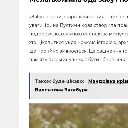
«Забуті парки, старі фільварки» — це не
уваги. Ірина Пустиннікова створила пра
подорожжю, і сумною елегією за минулим
хто цікавиться українською історією, арх
що постійно змінюється. Це свідчення тог
пам’ять про минуле має бути збережена.
Також буде цікаво:
Мандрівка кріз
Валентина Захабура