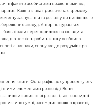
оричні факти з особистими враженнями від
наратив. Кожна глава присвячена окремому
 моменту заснування та розквіту до нинішнього
івзбережених споруд. Автор не цурається
ні бальні зали перетворилися на склади, а
пощадна чесність робить книгу особливо
ності, а навпаки, спонукає до роздумів про
ни.
повнення книги. Фотографії, що супроводжують
ноцінними елементами розповіді. Вони
 залишки колишньої розкоші, так і очевидні
пронизливо сумні, часом дивовижно красиві,