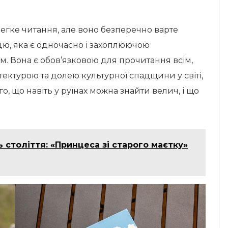
 легке читання, але воно безперечно варте
цю, яка є одночасно і захоплюючою
. Вона є обов’язковою для прочитання всім,
ітектурою та долею культурної спадщини у світі,
о, що навіть у руїнах можна знайти велич, і що
ь століття: «Принцеса зі старого маєтку»