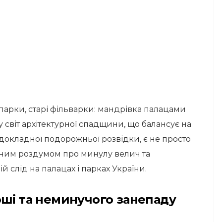
і парки, старі фільварки: мандрівка палацами
 світ архітектурної спадщини, що балансує на
і докладної подорожньої розвідки, є не просто
ійним роздумом про минулу велич та
 слід на палацах і парках України.
оші та неминучого занепаду