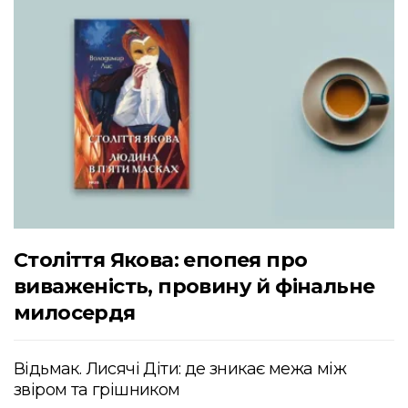
Століття Якова: епопея про
виваженість, провину й фінальне
милосердя
Відьмак. Лисячі Діти: де зникає межа між
звіром та грішником