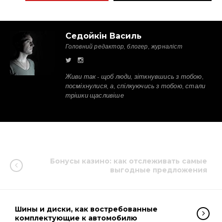
Седойкін Василь
Головний редактор, блогер, журналіст
Живи так - щоб люди, зіткнувшись з тобою,
посміхнулися, а, спілкуючись з тобою, стали
трішки щасливіше
Бонусы казино: как отслеживать самые
выгодные предложения
Шины и диски, как востребованные
комплектующие к автомобилю