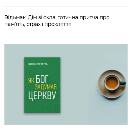
Відьмак. Дім зі скла: ґотична притча про
пам’ять, страх і прокляття