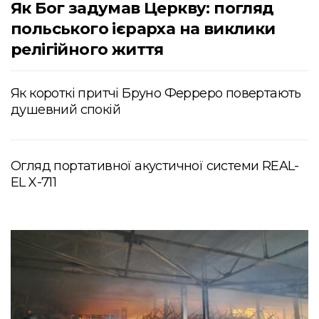
Як Бог задумав Церкву: погляд
польського ієрарха на виклики
релігійного життя
Як короткі притчі Бруно Ферреро повертають
душевний спокій
Огляд портативної акустичної системи REAL-
EL X-711