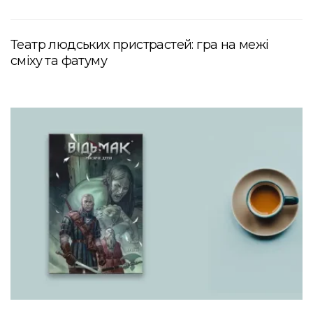
Театр людських пристрастей: гра на межі
сміху та фатуму