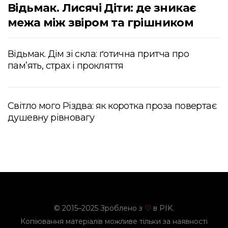
Відьмак. Лисячі Діти: де зникає
межа між звіром та грішником
Відьмак. Дім зі скла: ґотична притча про
пам’ять, страх і прокляття
Світло мого Різдва: як коротка проза повертає
душевну рівновагу
© 2015–2025 Зроблено з
в PIK.
♡
Копіювання матеріалів можливе тільки за наявності