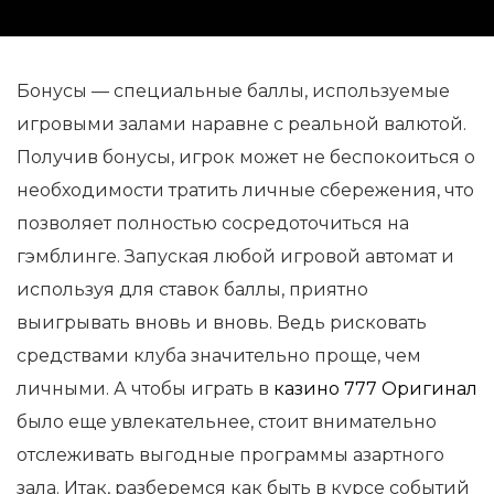
Бонусы — специальные баллы, используемые
игровыми залами наравне с реальной валютой.
Получив бонусы, игрок может не беспокоиться о
необходимости тратить личные сбережения, что
позволяет полностью сосредоточиться на
гэмблинге. Запуская любой игровой автомат и
используя для ставок баллы, приятно
выигрывать вновь и вновь. Ведь рисковать
средствами клуба значительно проще, чем
личными. А чтобы играть в
казино 777 Оригинал
было еще увлекательнее, стоит внимательно
отслеживать выгодные программы азартного
зала. Итак, разберемся как быть в курсе событий