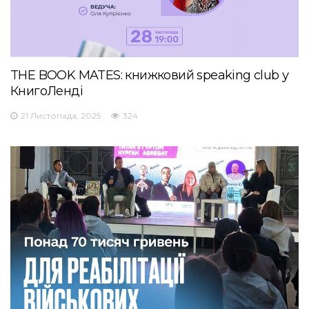
THE BOOK MATES: книжковий speaking club у
КнигоЛенді
21 Листопада, 2025
324