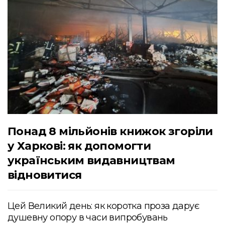
Понад 8 мільйонів книжок згоріли
у Харкові: як допомогти
українським видавництвам
відновитися
Цей Великий день: як коротка проза дарує
душевну опору в часи випробувань