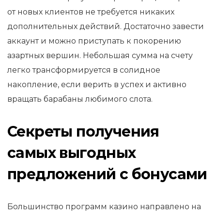
от новых клиентов не требуется никаких
дополнительных действий. Достаточно завести
аккаунт и можно приступать к покорению
азартных вершин. Небольшая сумма на счету
легко трансформируется в солидное
накопление, если верить в успех и активно
вращать барабаны любимого слота.
Секреты получения
самых выгодных
предложений с бонусами
Большинство программ казино направлено на