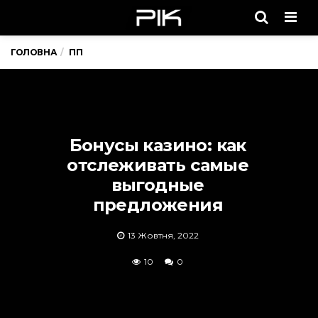
Men
ГОЛОВНА
ПП
Бонусы казино: как
отслеживать самые
выгодные
предложения
13 Жовтня, 2022
10
0