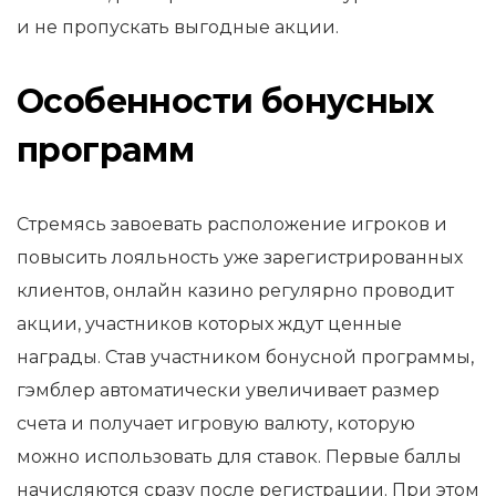
и не пропускать выгодные акции.
Особенности бонусных
программ
Стремясь завоевать расположение игроков и
повысить лояльность уже зарегистрированных
клиентов, онлайн казино регулярно проводит
акции, участников которых ждут ценные
награды. Став участником бонусной программы,
гэмблер автоматически увеличивает размер
счета и получает игровую валюту, которую
можно использовать для ставок. Первые баллы
начисляются сразу после регистрации. При этом