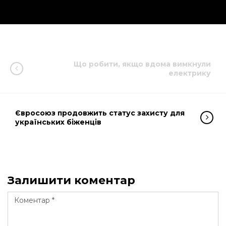
Що робити, якщо вдома вимкнули
електрику
Євросоюз продовжить статус захисту для
українських біженців
Залишити коментар