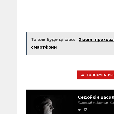
Також буде цікаво:
Xiaomi прихов
смартфони
ГОЛОСУВАТИ З
Седойкін Васи
Головний редактор, бл