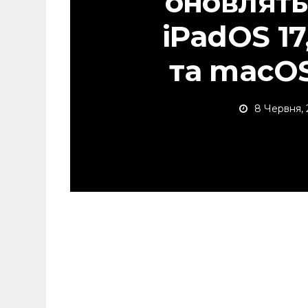
оновлятьс
iPadOS 17
та macO
8 Червня, 