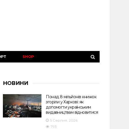
ОРТ
SHOP
НОВИНИ
Понад 8 мільйонів книжок
згоріли у Харкові: як
допомогти українським
видавництвам відновитися
5 Серпня, 2026
793