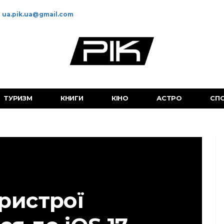
ua.pik.ua@gmail.com
ТУРИЗМ
КНИГИ
КІНО
АСТРО
СП
пристрої