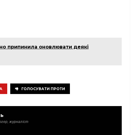
ано припинила оновлювати деякі
А
ГОЛОСУВАТИ ПРОТИ
ль
огер, журналіст