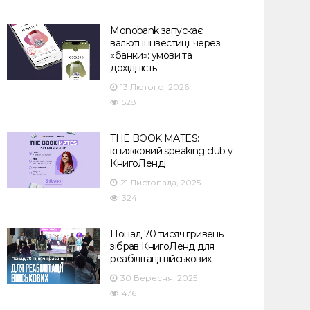
Monobank запускає
валютні інвестиції через
«банки»: умови та
дохідність
13 Лютого, 2026
528
THE BOOK MATES:
книжковий speaking club у
КнигоЛенді
21 Листопада, 2025
324
Понад 70 тисяч гривень
зібрав КнигоЛенд для
реабілітації військових
30 Вересня, 2025
476