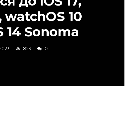
я до iOS 17,
, watchOS 10
S 14 Sonoma
2023
823
0