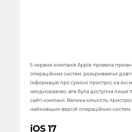
5 червня компанія Apple провела презен
операційних систем, розкриваючи довгоо
Інформація про сумісні пристрої, на які
неодноразово, але була доступна лише пі
сайті компанії. Велика кількість прист
найновіших версій операційних систем.
iOS 17