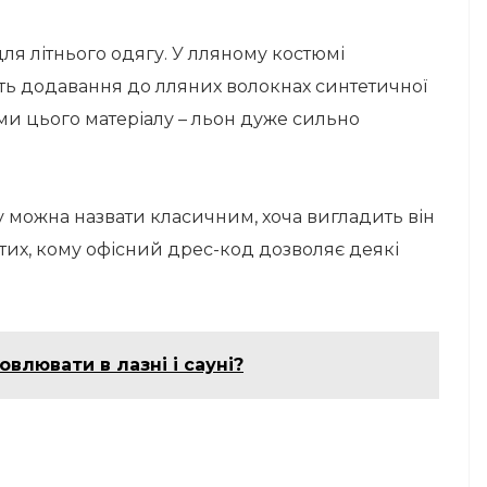
ля літнього одягу. У лляному костюмі
іть додавання до лляних волокнах синтетичної
ми цього матеріалу – льон дуже сильно
 можна назвати класичним, хоча вигладить він
 тих, кому офісний дрес-код дозволяє деякі
овлювати в лазні і сауні?