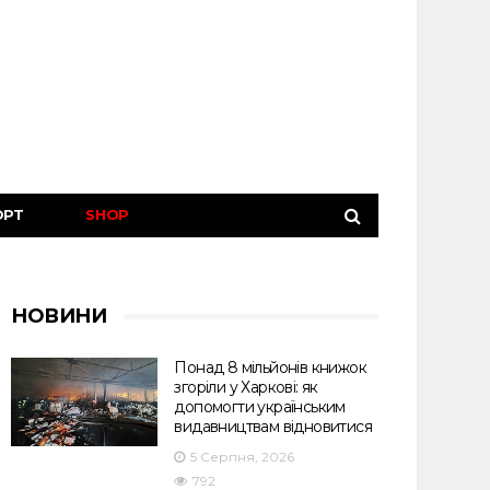
ОРТ
SHOP
НОВИНИ
Понад 8 мільйонів книжок
згоріли у Харкові: як
допомогти українським
видавництвам відновитися
5 Серпня, 2026
792