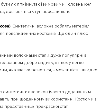
ути як літніми, так і зимовими. Головна їхня
, довговічність і універсальність.
коза)
. Синтетичні волокна роблять матеріал
для повсякденних костюмів. Ще один плюс
чними волокнами стали дуже популярні в
 з еластаном добре сидить, в ньому легко
ни, яка злегка тягнеться, – можливість швидко
 з синтетичних волокон (часто з додаванням
авіть при щоденному використанні. Костюми з
а представниць прекрасної статі.