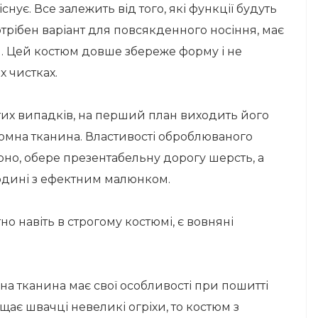
снує. Все залежить від того, які функції будуть
трібен варіант для повсякденного носіння, має
и. Цей костюм довше збереже форму і не
х чистках.
тих випадків, на перший план виходить його
стюмна тканина. Властивості оброблюваного
вірно, обере презентабельну дорогу шерсть, а
ардині з ефектним малюнком.
но навіть в строгому костюмі, є вовняні
на тканина має свої особливості при пошитті
щає швачці невеликі огріхи, то костюм з