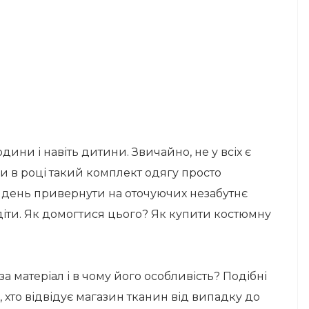
дини і навіть дитини. Звичайно, не у всіх є
зи в році такий комплект одягу просто
й день привернути на оточуючих незабутнє
іти. Як домогтися цього? Як купити костюмну
 за матеріал і в чому його особливість? Подібні
 хто відвідує магазин тканин від випадку до