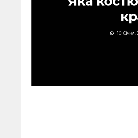
Яка кост
кр
10 Січня,