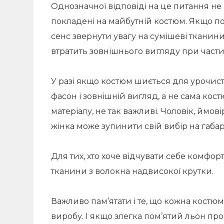
Однозначної відповіді на це питання не і
покладені на майбутній костюм. Якщо по
сенс звернути увагу на сумішеві тканин
втратить зовнішнього вигляду при части
У разі якщо костюм шиється для урочис
фасон і зовнішній вигляд, а не сама ко
матеріалу, не так важливі. Чоловік, ймо
жінка може зупинити свій вибір на габ
Для тих, хто хоче відчувати себе комфорт
тканини з волокна надвисокої крутки.
Важливо пам’ятати і те, що кожна костюм
виробу. І якщо злегка пом’ятий льон про