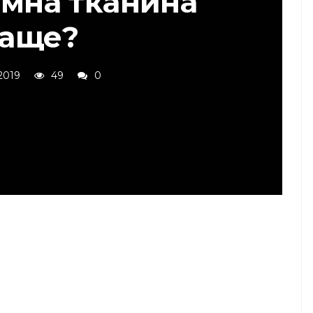
юмна тканина
аще?
 2019
49
0