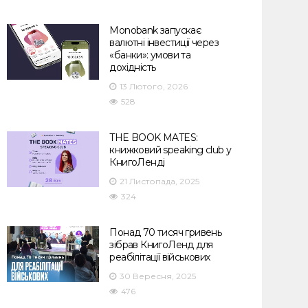
Monobank запускає
валютні інвестиції через
«банки»: умови та
дохідність
13 Лютого, 2026
528
THE BOOK MATES:
книжковий speaking club у
КнигоЛенді
21 Листопада, 2025
324
Понад 70 тисяч гривень
зібрав КнигоЛенд для
реабілітації військових
30 Вересня, 2025
476