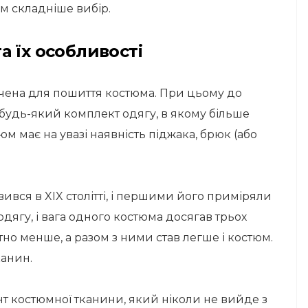
м складніше вибір.
 їх особливості
чена для пошиття костюма. При цьому до
ь будь-який комплект одягу, в якому більше
м має на увазі наявність піджака, брюк (або
ився в XIX столітті, і першими його приміряли
одягу, і вага одного костюма досягав трьох
тно менше, а разом з ними став легше і костюм.
анин.
т костюмної тканини, який ніколи не вийде з