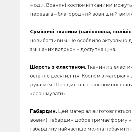
моди. Вовняні костюмні тканини можуть б
перевага – благородний зовнішній вигляд
Сумішеві тканини (напіввовна, полівіс
невибагливим. Це особливо актуально 
змішаних волокон – доступна ціна.
Шерсть з еластаном.
Тканини з еласти
останнє десятиліття. Костюм з матеріалу
рухатися. Ще один плюс костюмної ткани
«реанімувати».
Габардин.
Цей матеріал виготовляється
вовни), габардин добре тримає форму н
габардину найчастіше можна побачити н