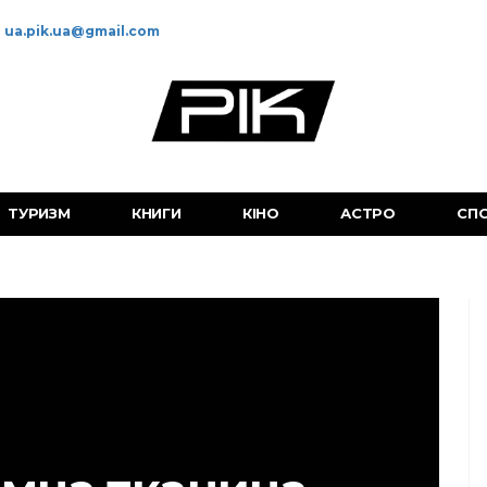
ua.pik.ua@gmail.com
ТУРИЗМ
КНИГИ
КІНО
АСТРО
СП