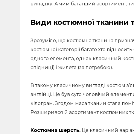
випадку. А чим багатший асортимент, ти
Види костюмної тканини та
Зрозуміло, що костюмна тканина призна
костюмної категорії багато хто відносит
одного елемента, однак класичний костю
спідниці) і жилета (за потребою).
В такому класичному вигляді костюм з’яв
англійці. Це був суто чоловічий елемент 
кілограм. Згодом маса тканин стала помі
Розширився й асортимент костюмних тк
Костюмна шерсть.
Це класичний варіан