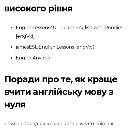
високого рівня
EnglishLessons4U – Learn English with Ronnie!
[engVid]
jamesESL English Lessons (engVid)
EnglishAnyone
Поради про те, як краще
вчити англійську мову з
нуля
Список порад як краще організувати свій час,