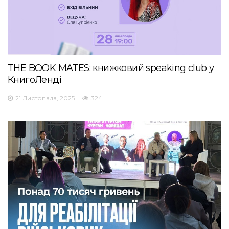
THE BOOK MATES: книжковий speaking club у
КнигоЛенді
21 Листопада, 2025
324