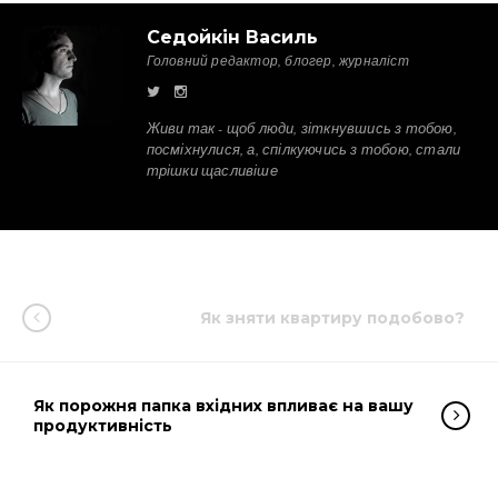
Седойкін Василь
Головний редактор, блогер, журналіст
Живи так - щоб люди, зіткнувшись з тобою,
посміхнулися, а, спілкуючись з тобою, стали
трішки щасливіше
Як зняти квартиру подобово?
Як порожня папка вхідних впливає на вашу
продуктивність