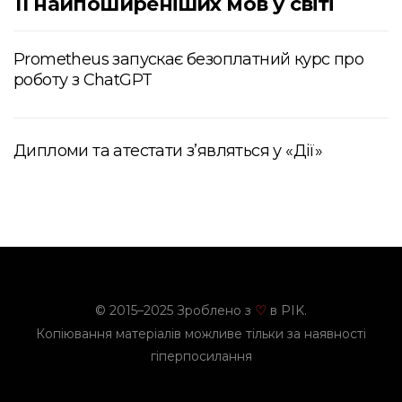
11 найпоширеніших мов у світі
Prometheus запускає безоплатний курс про
роботу з ChatGPT
Дипломи та атестати зʼявляться у «Дії»
© 2015–2025 Зроблено з
в PIK.
♡
Копіювання матеріалів можливе тільки за наявності
гіперпосилання