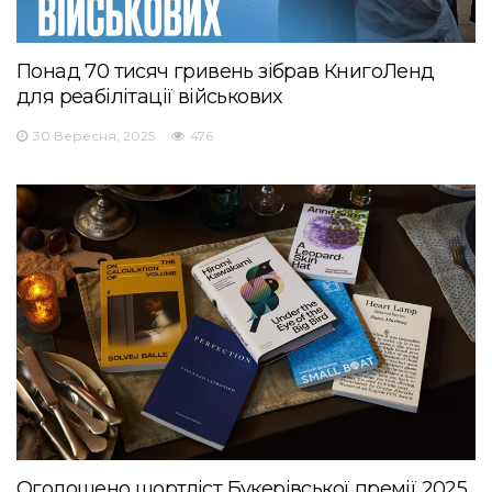
Понад 70 тисяч гривень зібрав КнигоЛенд
для реабілітації військових
30 Вересня, 2025
476
Оголошено шортліст Букерівської премії 2025