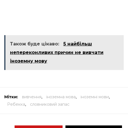
Також буде цікаво:
5 найбільш
непереконливих причин не вивчати
іноземну мову
Мітки:
вивчення
,
іноземна мова
,
іноземні мови
,
Ребекка
,
словниковий запас