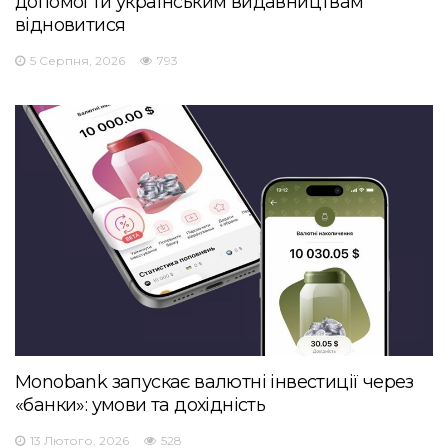
допомогти українським видавництвам
відновитися
5 Серпня, 2026
793
Monobank запускає валютні інвестиції через
«банки»: умови та дохідність
13 Лютого, 2026
528