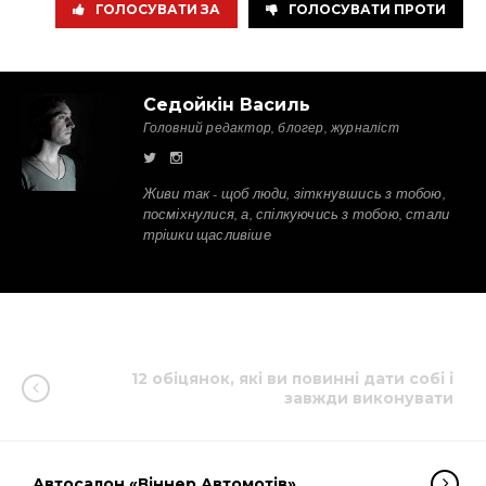
ГОЛОСУВАТИ ЗА
ГОЛОСУВАТИ ПРОТИ
Седойкін Василь
Головний редактор, блогер, журналіст
Живи так - щоб люди, зіткнувшись з тобою,
посміхнулися, а, спілкуючись з тобою, стали
трішки щасливіше
12 обіцянок, які ви повинні дати собі і
завжди виконувати
Автосалон «Віннер Автомотів»