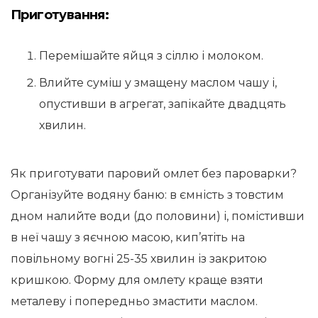
Приготування:
Перемішайте яйця з сіллю і молоком.
Влийте суміш у змащену маслом чашу і,
опустивши в агрегат, запікайте двадцять
хвилин.
Як приготувати паровий омлет без пароварки?
Організуйте водяну баню: в ємність з товстим
дном налийте води (до половини) і, помістивши
в неї чашу з яєчною масою, кип’ятіть на
повільному вогні 25-35 хвилин із закритою
кришкою. Форму для омлету краще взяти
металеву і попередньо змастити маслом.