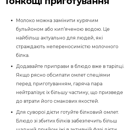
Тонкощі приготування
Молоко можна замінити курячим
бульйоном або кип’яченою водою. Це
найбільш актуально для людей, які
страждають непереносимістю молочного
білка.
Додавайте приправи в блюдо вже в тарілці.
Якщо рясно обсипати омлет спеціями
перед приготуванням, гаряча пара
нейтралізує їх більшу частину, що призведе
до втрати його смакових якостей.
Для суворої дієти готуйте білковий омлет.
Блюдо зі збитих білків забезпечить більш
щадний прийом їжі в активній фазі дієти