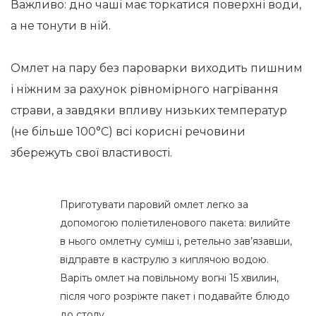
Важливо: дно чаші має торкатися поверхні води,
а не тонути в ній.
Омлет на пару без пароварки виходить пишним
і ніжним за рахунок рівномірного нагрівання
страви, а завдяки впливу низьких температур
(не більше 100°С) всі корисні речовини
збережуть свої властивості.
Приготувати паровий омлет легко за
допомогою поліетиленового пакета: вилийте
в нього омлетну суміш і, ретельно зав’язавши,
відправте в каструлю з киплячою водою.
Варіть омлет на повільному вогні 15 хвилин,
після чого розріжте пакет і подавайте блюдо
до столу.