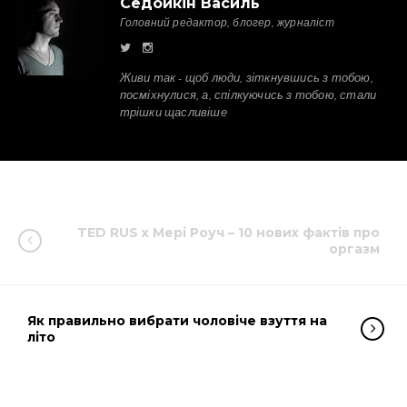
Седойкін Василь
Головний редактор, блогер, журналіст
Живи так - щоб люди, зіткнувшись з тобою,
посміхнулися, а, спілкуючись з тобою, стали
трішки щасливіше
TED RUS x Мері Роуч – 10 нових фактів про
оргазм
Як правильно вибрати чоловіче взуття на
літо