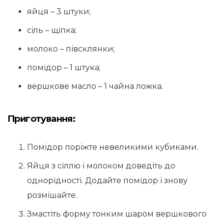
яйця – 3 штуки;
сіль – щіпка;
молоко – півсклянки;
помідор – 1 штука;
вершкове масло – 1 чайна ложка.
Приготування:
Помідор поріжте невеликими кубиками.
Яйця з сіллю і молоком доведіть до
однорідності. Додайте помідор і знову
розмішайте.
Змастіть форму тонким шаром вершкового