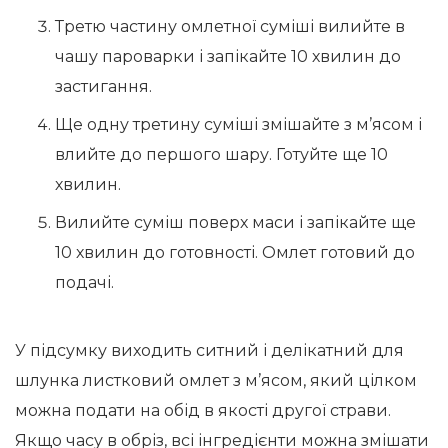
Третю частину омлетної суміші вилийте в
чашу пароварки і запікайте 10 хвилин до
застигання.
Ще одну третину суміші змішайте з м’ясом і
влийте до першого шару. Готуйте ще 10
хвилин.
Вилийте суміш поверх маси і запікайте ще
10 хвилин до готовності. Омлет готовий до
подачі.
У підсумку виходить ситний і делікатний для
шлунка листковий омлет з м’ясом, який цілком
можна подати на обід в якості другої страви.
Якщо часу в обріз, всі інгредієнти можна змішати