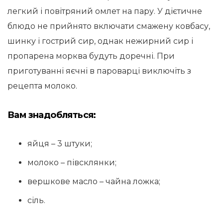
легкий і повітряний омлет на пару. У дієтичне
блюдо не прийнято включати смажену ковбасу,
шинку і гострий сир, однак нежирний сир і
пропарена морква будуть доречні. При
приготуванні яєчні в пароварці виключіть з
рецепта молоко.
Вам знадобляться:
яйця – 3 штуки;
молоко – півсклянки;
вершкове масло – чайна ложка;
сіль.