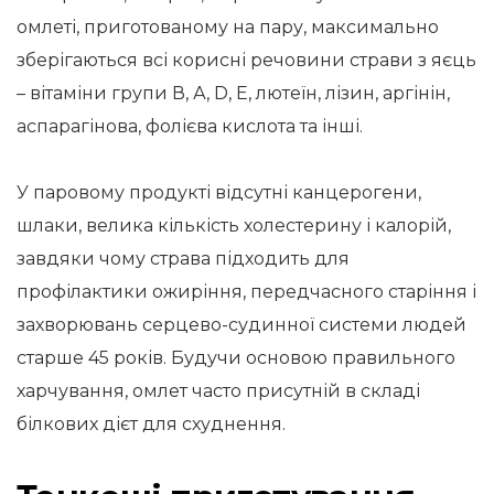
омлеті, приготованому на пару, максимально
зберігаються всі корисні речовини страви з яєць
– вітаміни групи В, А, D, Е, лютеїн, лізин, аргінін,
аспарагінова, фолієва кислота та інші.
У паровому продукті відсутні канцерогени,
шлаки, велика кількість холестерину і калорій,
завдяки чому страва підходить для
профілактики ожиріння, передчасного старіння і
захворювань серцево-судинної системи людей
старше 45 років. Будучи основою правильного
харчування, омлет часто присутній в складі
білкових дієт для схуднення.