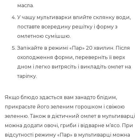
масла.
У чашу мультиварки влийте склянку води,
поставте всередину решітку і форму з
омлетною сумішшю.
Запікайте в режимі «Пар» 20 хвилин. Після
охолодження форми, переверніть її верх
дном і легко витрясіть і викладіть омлет на
тарілку.
Якщо блюдо здасться вам занадто блідим,
прикрасьте його зеленим горошком і свіжою
зеленню. Також в дієтичний омлет в мультиварці
можна додати овочі, гриби і відварне м’ясо. При
відсутності режиму «Пар» в мультиварці можна