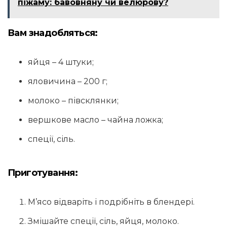
піжаму: бавовняну чи велюрову?
Вам знадобляться:
яйця – 4 штуки;
яловичина – 200 г;
молоко – півсклянки;
вершкове масло – чайна ложка;
спеції, сіль.
Приготування:
М’ясо відваріть і подрібніть в блендері.
Змішайте спеції, сіль, яйця, молоко.