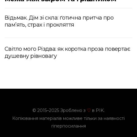
Відьмак. Дім зі скла: ґотична притча про
пам’ять, страх і прокляття
Світло мого Різдва: як коротка проза повертає
душевну рівновагу
© 2015–2025 Зроблено з
в PIK.
♡
Копіювання матеріалів можливе тільки за наявності
гіперпосилання