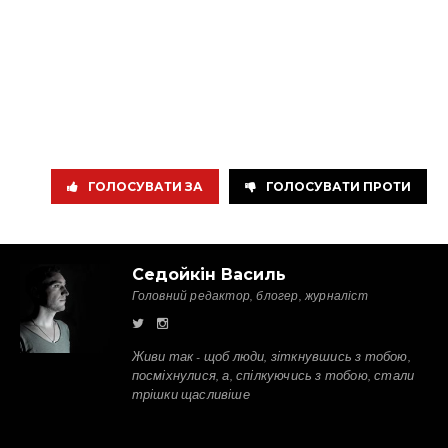
ГОЛОСУВАТИ ЗА
ГОЛОСУВАТИ ПРОТИ
Седойкін Василь
Головний редактор, блогер, журналіст
Живи так - щоб люди, зіткнувшись з тобою,
посміхнулися, а, спілкуючись з тобою, стали
трішки щасливіше