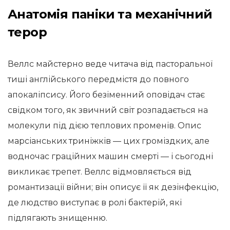
Анатомія паніки та механічний
терор
Веллс майстерно веде читача від пасторальної
тиші англійського передмістя до повного
апокаліпсису. Його безіменний оповідач стає
свідком того, як звичний світ розпадається на
молекули під дією теплових променів. Опис
марсіанських триніжків — цих громіздких, але
водночас граційних машин смерті — і сьогодні
викликає трепет. Веллс відмовляється від
романтизації війни; він описує її як дезінфекцію,
де людство виступає в ролі бактерій, які
підлягають знищенню.