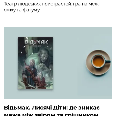
Театр людських пристрастей: гра на межі
сміху та фатуму
Відьмак. Лисячі Діти: де зникає
межа між звіром та грішником