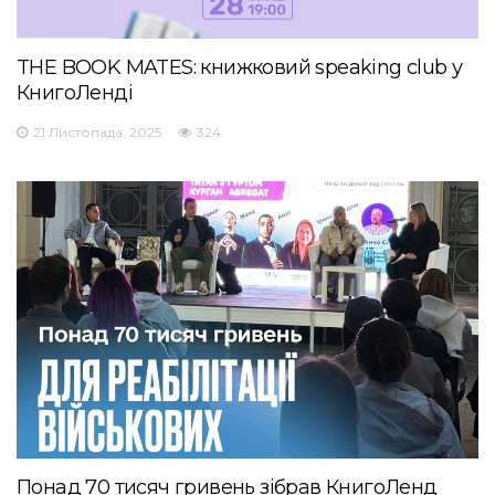
THE BOOK MATES: книжковий speaking club у
КнигоЛенді
21 Листопада, 2025
324
Понад 70 тисяч гривень зібрав КнигоЛенд