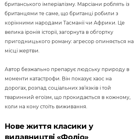
британського імперіалізму. Марсіани роблять із
британцями те саме, що британці робили з
корінними народами Тасманії чи Африки. Це
велика іронія історії, загорнута в обгортку
пригодницького роману: агресор опиняється на
місці жертви.
Автор безжально препарує людську природу в
моменти катастрофи. Він показує хаос на
дорогах, розпад соціальних зв’язків і той
тваринний егоїзм, що прокидається в кожному,
коли на кону стоїть виживання.
Нове життя класики у
видавництві «Фоліо»