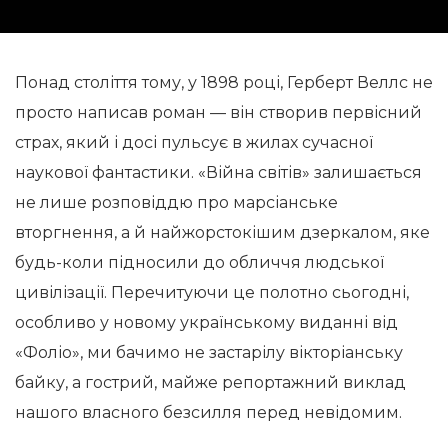
Понад століття тому, у 1898 році, Герберт Веллс не
просто написав роман — він створив первісний
страх, який і досі пульсує в жилах сучасної
наукової фантастики. «Війна світів» залишається
не лише розповіддю про марсіанське
вторгнення, а й найжорстокішим дзеркалом, яке
будь-коли підносили до обличчя людської
цивілізації. Перечитуючи це полотно сьогодні,
особливо у новому українському виданні від
«Фоліо», ми бачимо не застарілу вікторіанську
байку, а гострий, майже репортажний виклад
нашого власного безсилля перед невідомим.