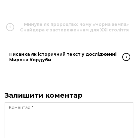
Минуле як пророцтво: чому «Чорна земля»
Снайдера є застереженням для ХХІ століття
Писанка як історичний текст у дослідженні
Мирона Кордуби
Залишити коментар