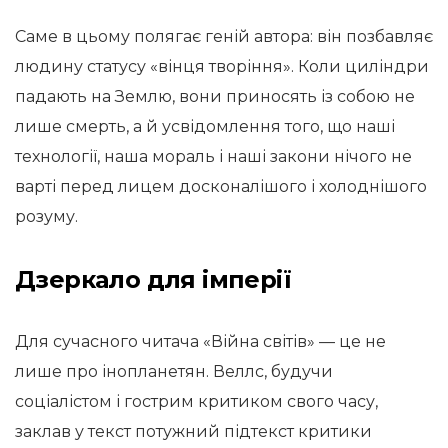
Саме в цьому полягає геній автора: він позбавляє
людину статусу «вінця творіння». Коли циліндри
падають на Землю, вони приносять із собою не
лише смерть, а й усвідомлення того, що наші
технології, наша мораль і наші закони нічого не
варті перед лицем досконалішого і холоднішого
розуму.
Дзеркало для імперії
Для сучасного читача «Війна світів» — це не
лише про інопланетян. Веллс, будучи
соціалістом і гострим критиком свого часу,
заклав у текст потужний підтекст критики