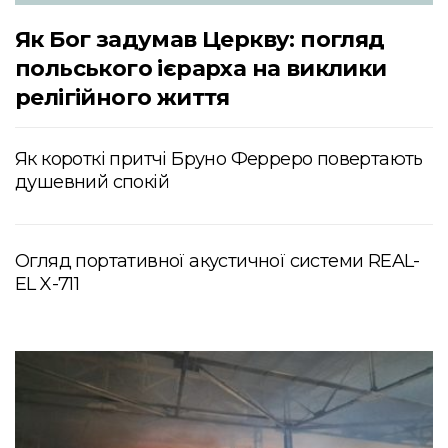
Як Бог задумав Церкву: погляд
польського ієрарха на виклики
релігійного життя
Як короткі притчі Бруно Ферреро повертають
душевний спокій
Огляд портативної акустичної системи REAL-
EL X-711