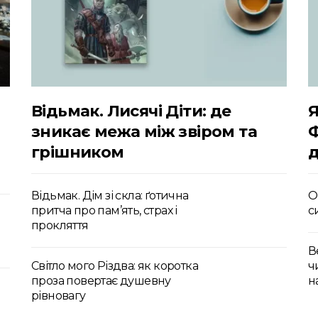
Відьмак. Лисячі Діти: де
Я
зникає межа між звіром та
грішником
д
Відьмак. Дім зі скла: ґотична
О
притча про пам’ять, страх і
с
прокляття
В
Світло мого Різдва: як коротка
ч
проза повертає душевну
н
рівновагу