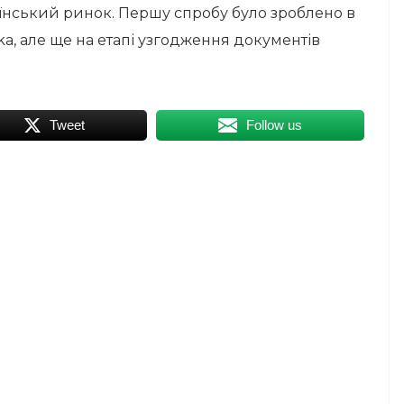
їнський ринок. Першу спробу було зроблено в
ika, але ще на етапі узгодження документів
Tweet
Follow us