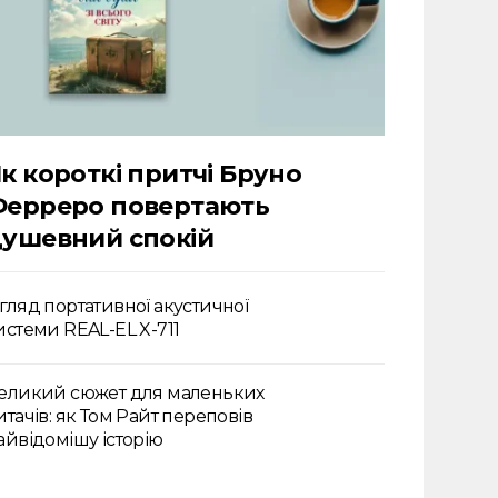
к короткі притчі Бруно
Ферреро повертають
ушевний спокій
гляд портативної акустичної
истеми REAL-EL X-711
еликий сюжет для маленьких
итачів: як Том Райт переповів
айвідомішу історію