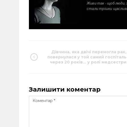
Живи так - щоб люди, 
стали трішки щаслив
Дівчина, яка двічі перемогла рак,
повернулася у той самий госпіталь
через 20 років… у ролі медсестри
Залишити коментар