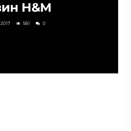
зин H&M
 2017
581
0