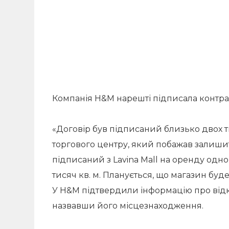
Компанія H&M нарешті підписала контракт
«Договір був підписаний близько двох т
торгового центру, який побажав залиши
підписаний з Lavina Mall на оренду од
тисяч кв. м. Планується, що магазин буд
У H&M підтвердили інформацію про відк
назвавши його місцезнаходження.