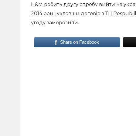
H&M робить другу спробу вийти на укра
2014 році, уклавши договір з ТЦ Respubl
угоду заморозили.
Share on Facebook