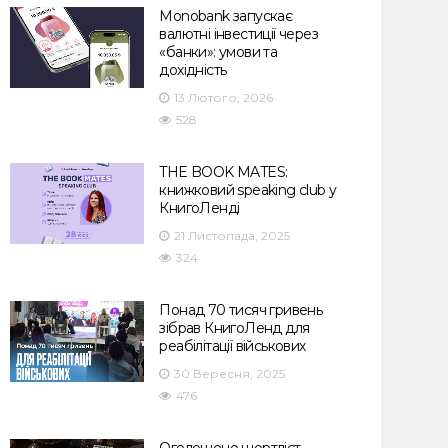
Monobank запускає
валютні інвестиції через
«банки»: умови та
дохідність
13 Лютого, 2026
528
THE BOOK MATES:
книжковий speaking club у
КнигоЛенді
21 Листопада, 2025
324
Понад 70 тисяч гривень
зібрав КнигоЛенд для
реабілітації військових
30 Вересня, 2025
476