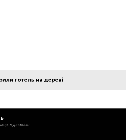
крили готель на дереві
ль
огер, журналіст