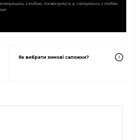
зіткнувшись з тобою, посміхнулися, а, спілкуючись з тобою,
іше
Як вибрати зимові сапожки?