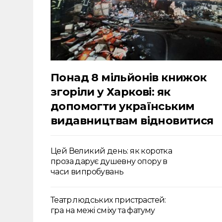
Понад 8 мільйонів книжок
згоріли у Харкові: як
допомогти українським
видавництвам відновитися
Цей Великий день: як коротка
проза дарує душевну опору в
часи випробувань
Театр людських пристрастей:
гра на межі сміху та фатуму