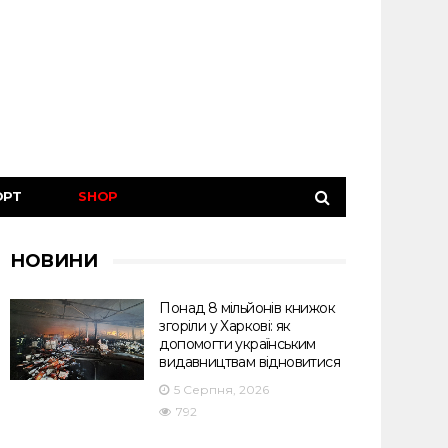
ОРТ
SHOP
НОВИНИ
Понад 8 мільйонів книжок
згоріли у Харкові: як
допомогти українським
видавництвам відновитися
5 Серпня, 2026
792