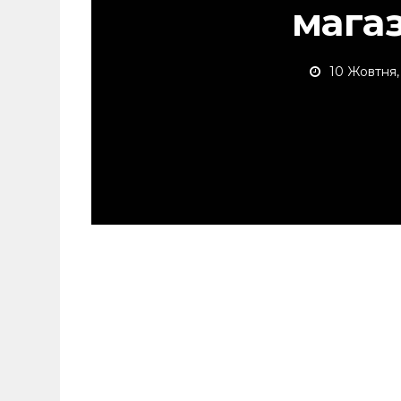
мага
10 Жовтня,