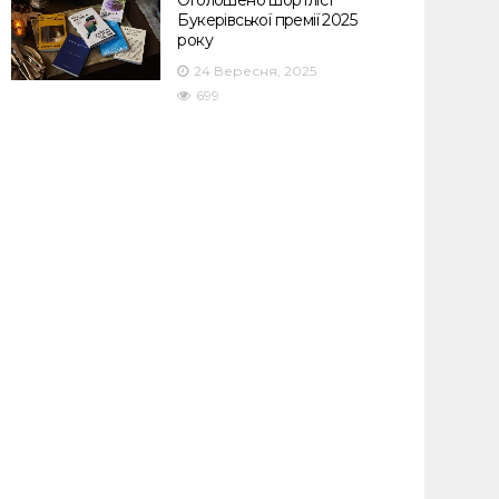
Оголошено шортліст
Букерівської премії 2025
року
24 Вересня, 2025
699