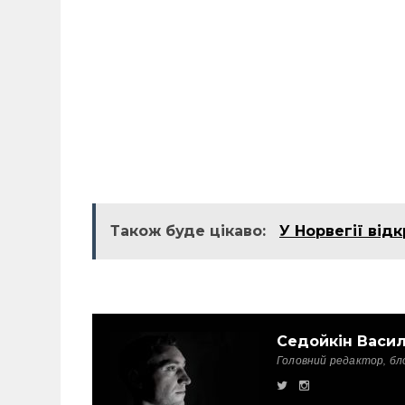
Також буде цікаво:
У Норвегії від
Седойкін Васи
Головний редактор, бл