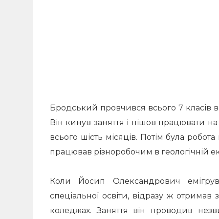
Бродський провчився всього 7 класів в 
Він кинув заняття і пішов працювати на
всього шість місяців. Потім була робота 
працював різноробочим в геологічній екс
Коли Йосип Олександрович емігрув
спеціальної освіти, відразу ж отрима
коледжах. Заняття він проводив незви