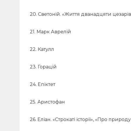
20. Светоній. «Життя дванадцяти цезарі
21. Марк Аврелій
22. Катулл
23. Горацій
24. Епіктет
25. Аристофан
26. Еліан. «Строкаті історії», «Про природ