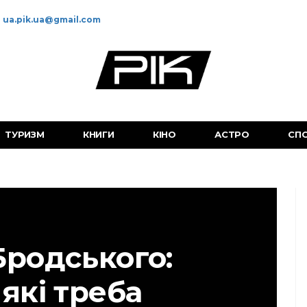
ua.pik.ua@gmail.com
ТУРИЗМ
КНИГИ
КІНО
АСТРО
СП
Бродського:
 які треба