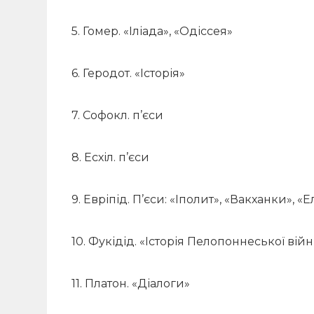
5. Гомер. «Іліада», «Одіссея»
6. Геродот. «Історія»
7. Софокл. п’єси
8. Есхіл. п’єси
9. Евріпід. П’єси: «Іполит», «Вакханки», «
10. Фукідід. «Історія Пелопоннеської вій
11. Платон. «Діалоги»