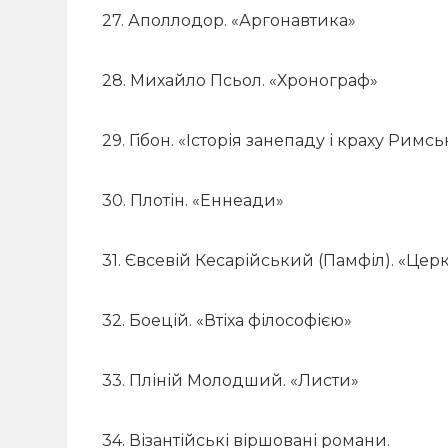
27. Аполлодор. «Аргонавтика»
28. Михайло Псьол. «Хронограф»
29. Гібон. «Історія занепаду і краху Римсь
30. Плотін. «Еннеади»
31. Євсевій Кесарійський (Памфіл). «Церк
32. Боецій. «Втіха філософією»
33. Пліній Молодший. «Листи»
34. Візантійські віршовані романи.