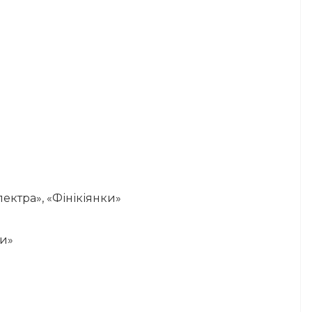
Електра», «Фінікіянки»
ни»