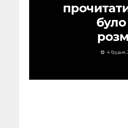
прочитати
було
роз
4 Грудня,