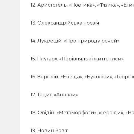
12. Аристотель. «Поетика», «Фізика», «Ет
13. Олександрійська поезія
14. Лукрецій. «Про природу речей»
15. Плутарх. «Порівняльні життєписи»
16. Вергілій. «Енеїда», «Буколіки», «Георгі
17. Тацит. «Аннали»
18. Овідій. «Метаморфози», «Героїди», «Н
19. Новий Завіт