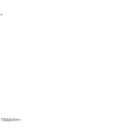
в»
у тварин»