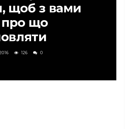
, щоб з вами
 про що
мовляти
 2016
126
0