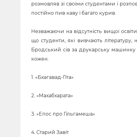
розмовляв зі своїми студентами і розп
постійно пив каву і багато курив.
Незважаючи на відсутність вищої освіти
що студенти, які вивчають літературу,
Бродський сів за друкарську машинку 
кожен.
1. «Бхагавад-Гіта»
2. «Махабхарата»
3. «Епос про Гільгамеша»
4. Старий Завіт