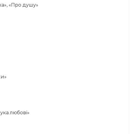
ика», «Про душу»
ки»
аука любові»