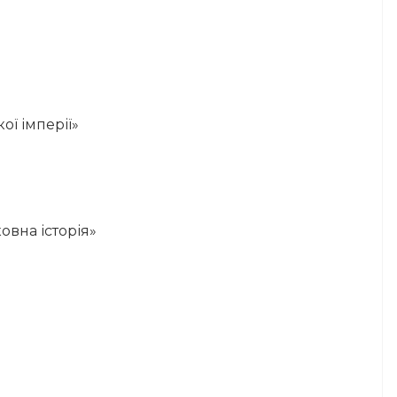
кої імперії»
овна історія»