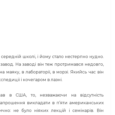
середній школі, і йому стало нестерпно нудно.
 завод. На заводі він теж протримався недовго,
на маяку, в лабораторії, в морзі. Якийсь час він
педиції і кочегаром в лазні.
ав в США, то, незважаючи на відсутність
в запрошення викладати в п’яти американських
чно: не було ніяких лекцій і семінарів. Він