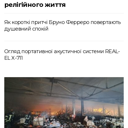
релігійного життя
Як короткі притчі Бруно Ферреро повертають
душевний спокій
Огляд портативної акустичної системи REAL-
EL X-711