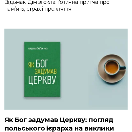
Відьмак. Дім зі скла: ґотична притча про
пам’ять, страх і прокляття
Як Бог задумав Церкву: погляд
польського ієрарха на виклики