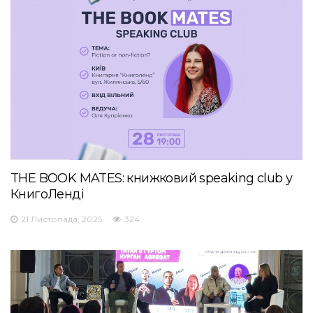
THE BOOK MATES: книжковий speaking club у
КнигоЛенді
21 Листопада, 2025
324