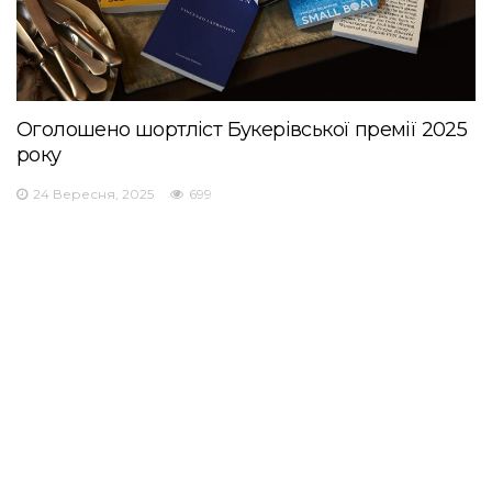
Оголошено шортліст Букерівської премії 2025
року
24 Вересня, 2025
699