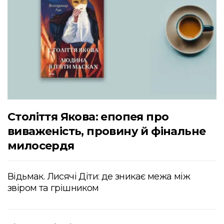
Століття Якова: епопея про
виваженість, провину й фінальне
милосердя
Відьмак. Лисячі Діти: де зникає межа між
звіром та грішником