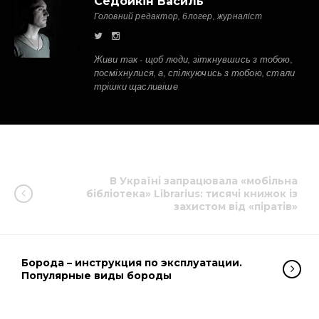
Седойкін Василь
Головний редактор, блогер, журналіст
Живи так - щоб люди, зіткнувшись з тобою,
посміхнулися, а, спілкуючись з тобою, стали
трішки щасливіше
В Україні запрацювала «мобільна
бібліотека» Librarius: тисячі книжок із
захистом від «піратів»
Борода – инструкция по эксплуатации.
Популярные виды бороды