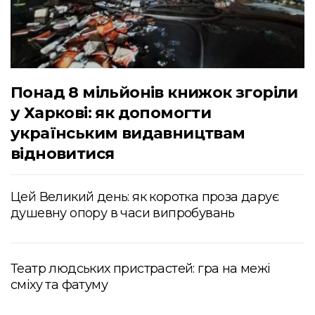
Понад 8 мільйонів книжок згоріли
у Харкові: як допомогти
українським видавництвам
відновитися
Цей Великий день: як коротка проза дарує
душевну опору в часи випробувань
Театр людських пристрастей: гра на межі
сміху та фатуму