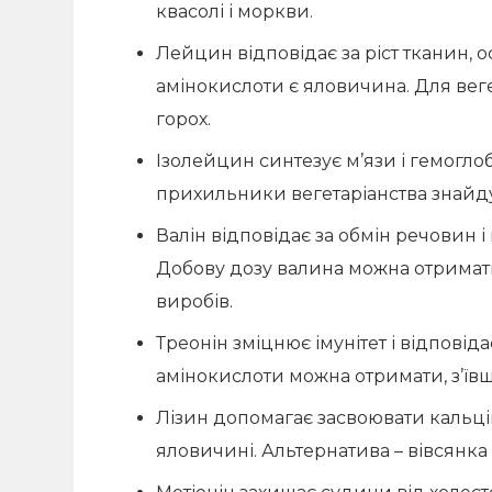
квасолі і моркви.
Лейцин відповідає за ріст тканин, 
амінокислоти є яловичина. Для веге
горох.
Ізолейцин синтезує м’язи і гемогло
прихильники вегетаріанства знайдут
Валін відповідає за обмін речовин і
Добову дозу валина можна отримати
виробів.
Треонін зміцнює імунітет і відповіда
амінокислоти можна отримати, з’ївши 
Лізин допомагає засвоювати кальцій
яловичині. Альтернатива – вівсянка і