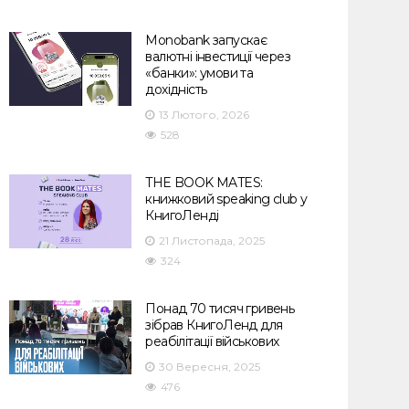
Monobank запускає
валютні інвестиції через
«банки»: умови та
дохідність
13 Лютого, 2026
528
THE BOOK MATES:
книжковий speaking club у
КнигоЛенді
21 Листопада, 2025
324
Понад 70 тисяч гривень
зібрав КнигоЛенд для
реабілітації військових
30 Вересня, 2025
476