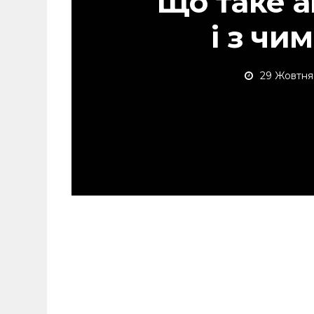
Що таке 
і з чим
29 Жовтня