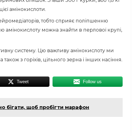
ринових бляшок. З’ївши 300 г курки, або 1,8 кг
цієї амінокислоти.
нейромедіаторів, тобто сприяє поліпшенню
 цю амінокислоту можна знайти в перлової крупі,
ктивну систему. Цю важливу амінокислоту ми
 також з горіхів, цільного зерна і інших насіння.
Tweet
Follow us
но бігати, щоб пробігти марафон