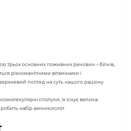
ією трьох основних поживних речовин – білків,
ться різноманітними вітамінами і
ерхневий погляд на суть нашого раціону.
окомолекулярні сполуки, їх існує велика
 робить набір амінокислот.
т