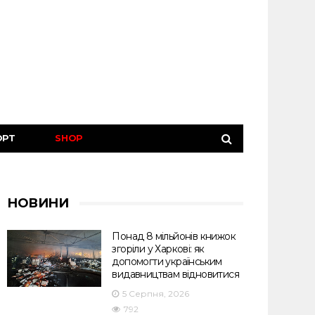
ОРТ
SHOP
НОВИНИ
Понад 8 мільйонів книжок
згоріли у Харкові: як
допомогти українським
видавництвам відновитися
5 Серпня, 2026
792