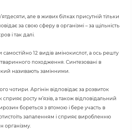
’ятдесяти, але в живих білках присутній тільки
відає за свою сферу в організмі – за щільність
ов і так далі.
самостійно 12 видів амінокислот, а ось решту
ів тваринного походження. Синтезовані в
 який називають замінними.
ого чотири. Аргінін відповідає за розвиток
ож сприяє росту м’язів, а також відповідальний
 Тирозин бореться з втомою і бере участь в
отистоїть запаленням і сприяє виробленню
н організму.