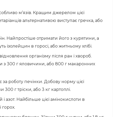
особливо м’язів. Кращим джерелом цієї
таріанців альтернативою виступає гречка, або
бін. Найпростіше отримати його з курятини, а
ь iзолейцин в горосі, або житньому хлібі.
 відновлення організму після ран і хвороб.
 з 300 г яловичини, або 800 г макаронних
є за роботу печінки. Добову норму цієї
300 г тріски, або 3 кг картоплі.
 і азот. Найбільше цієї амінокислоти в
 горох.