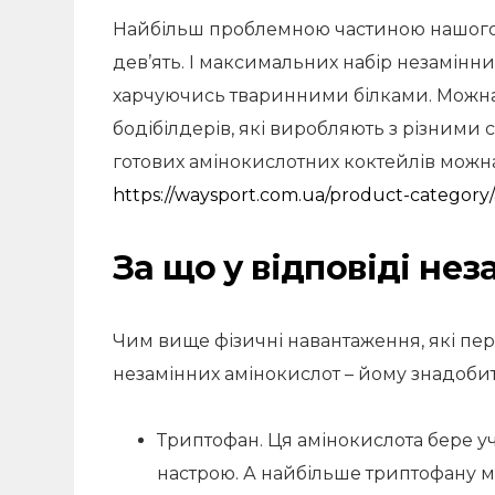
Найбільш проблемною частиною нашого м
дев’ять. І максимальних набір незамінни
харчуючись тваринними білками. Можна 
бодібілдерів, які виробляють з різними
готових амінокислотних коктейлів можн
https://waysport.com.ua/product-category/
За що у відповіді нез
Чим вище фізичні навантаження, які перен
незамінних амінокислот – йому знадобит
Триптофан. Ця амінокислота бере уч
настрою. А найбільше триптофану мо