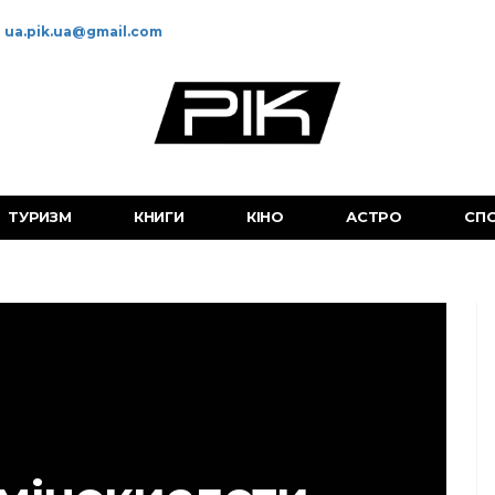
ua.pik.ua@gmail.com
ТУРИЗМ
КНИГИ
КІНО
АСТРО
СП