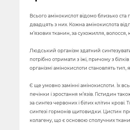
Всього амінокислот відомо близько ста п
двадцять з них. Кожна амінокислота відпо
м’язових тканин, за сухожилля, волосся, кр
Людський організм здатний синтезувати 
потрібно отримати з їжі, причому з білк
організмі амінокислоти становлять тип,
Є ще умовно замінні амінокислоти. Їх всь
печінки і зростання м’язів. Гістидин так
за синтез червоних і білих клітин крові.
синтезі гормонів щитовидки. Цистин пр
колагену, що є основою сполучних ткани