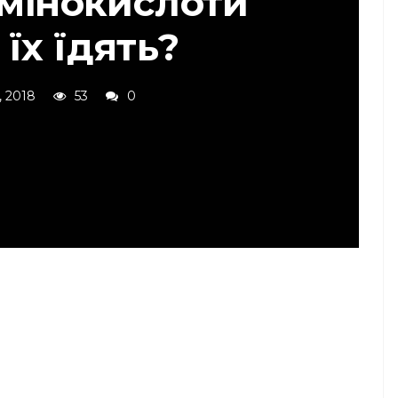
амінокислоти
 їх їдять?
, 2018
53
0