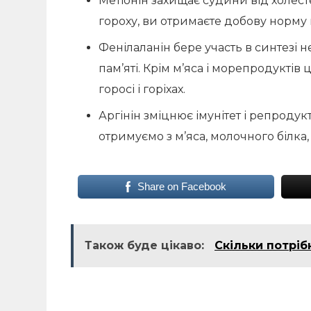
Метіонін захищає судини від холесте
гороху, ви отримаєте добову норму 
Фенілаланін бере участь в синтезі 
пам’яті. Крім м’яса і морепродуктів
горосі і горіхах.
Аргінін зміцнює імунітет і репроду
отримуємо з м’яса, молочного білка, а
Share on Facebook
Також буде цікаво:
Скільки потріб