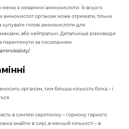
еню є незамінні амінокислоти. Їх всього
х амінокислот організм може отримати, тільки
купувати готові амінокислоти для
 смаками, або нейтральні. Детальніше різновиди
а переглянути за посиланням
aminokisloty/
.
амінні
осить організм, тим більша кількість білка – і
ься.
асть в синтезі серотоніну – гормону гарного
жна знайти в сирі, в меншій кількості – в