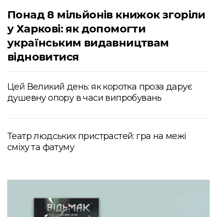
Понад 8 мільйонів книжок згоріли
у Харкові: як допомогти
українським видавництвам
відновитися
Цей Великий день: як коротка проза дарує
душевну опору в часи випробувань
Театр людських пристрастей: гра на межі
сміху та фатуму