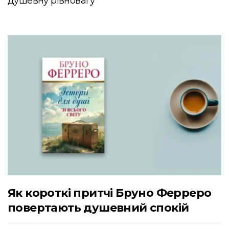
душевну рівновагу
Як короткі притчі Бруно Ферреро
повертають душевний спокій