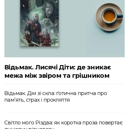
Відьмак. Лисячі Діти: де зникає
межа між звіром та грішником
Відьмак. Дім зі скла: ґотична притча про
пам’ять, страх і прокляття
Світло мого Різдва: як коротка проза повертає