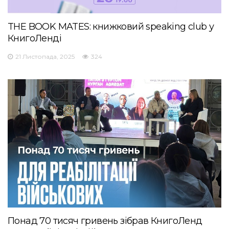
THE BOOK MATES: книжковий speaking club у
КнигоЛенді
21 Листопада, 2025
324
Понад 70 тисяч гривень зібрав КнигоЛенд