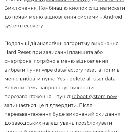
Виключення
. Комбінацію кнопок слід натискати
до появи меню відновлення системи –
Android
system recovery
.
Подальші дії аналогічні алгоритму виконання
Hard Reset при зависанні планшета або
смартфона: потрібно в меню відновлення
вибрати пункт
wipe data/factory reset
, а потім в
меню вибрати пункт
Yes – delete all user data
.
Коли система запропонує виконати
перезавантаження – пункт
reboot system now
–
залишається це підтвердити. Після
перезавантаження буде виконаний скидання
до заводських налаштувань і розблокувати
пристрій можна буде стандартним способом.