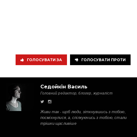
ГОЛОСУВАТИ ЗА
ГОЛОСУВАТИ ПРОТИ
Седойкін Василь
Головний редактор, блогер, журналіст
Живи так - щоб люди, зіткнувшись з тобою,
посміхнулися, а, спілкуючись з тобою, стали
трішки щасливіше