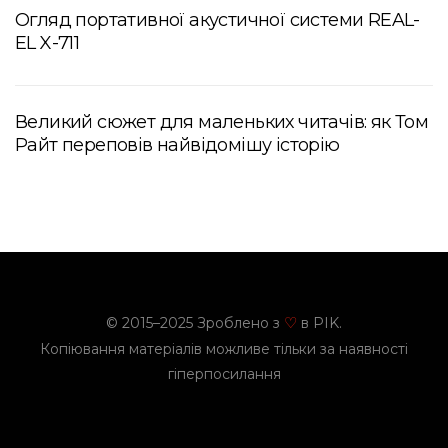
Огляд портативної акустичної системи REAL-
EL X-711
Великий сюжет для маленьких читачів: як Том
Райт переповів найвідомішу історію
© 2015–2025 Зроблено з
в PIK.
♡
Копіювання матеріалів можливе тільки за наявності
гіперпосилання