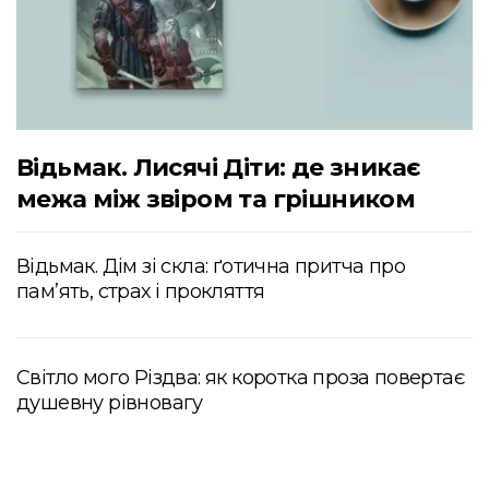
Відьмак. Лисячі Діти: де зникає
межа між звіром та грішником
Відьмак. Дім зі скла: ґотична притча про
пам’ять, страх і прокляття
Світло мого Різдва: як коротка проза повертає
душевну рівновагу