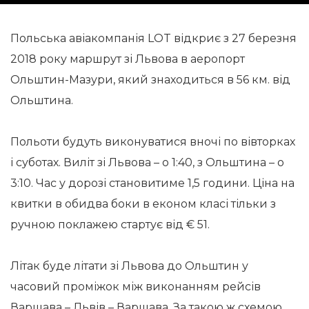
Польська авіакомпанія LOT відкриє з 27 березня
2018 року маршрут зі Львова в аеропорт
Ольштин-Мазури, який знаходиться в 56 км. від
Ольштина.
Польоти будуть виконуватися вночі по вівторках
і суботах. Виліт зі Львова – о 1:40, з Ольштина – о
3:10. Час у дорозі становитиме 1,5 години. Ціна на
квитки в обидва боки в економ класі тільки з
ручною поклажею стартує від € 51.
Літак буде літати зі Львова до Ольштин у
часовий проміжок між виконанням рейсів
Варшава – Львів – Варшава. За такою ж схемою,