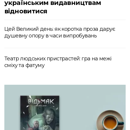
українським видавництвам
відновитися
Цей Великий день: як коротка проза дарує
душевну опору в часи випробувань
Театр людських пристрастей: гра на межі
сміху та фатуму