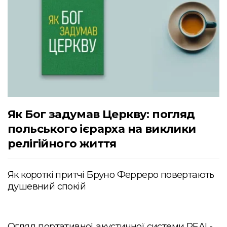
Як Бог задумав Церкву: погляд
польського ієрарха на виклики
релігійного життя
Як короткі притчі Бруно Ферреро повертають
душевний спокій
Огляд портативної акустичної системи REAL-