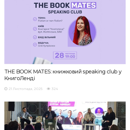
THE BOOK MATES: книжковий speaking club у
КнигоЛенді
21 Листопада, 2025
324