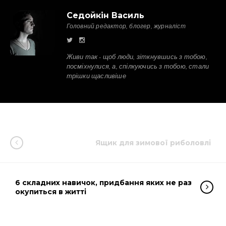
Седойкін Василь
Головний редактор, блогер, журналіст
Живи так - щоб люди, зіткнувшись з тобою,
посміхнулися, а, спілкуючись з тобою, стали
трішки щасливіше
Ящик для зимової риболовлі
6 складних навичок, придбання яких не раз
окупиться в житті