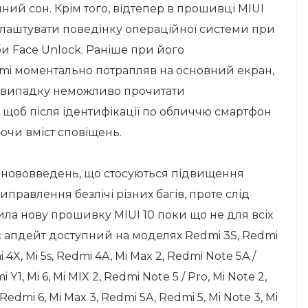
ний сон. Крім того, відтепер в прошивці MIUI
налаштувати поведінку операційної системи при
и Face Unlock. Раніше при його
mi моментально потрапляв на основний екран,
му випадку неможливо прочитати
 щоб після ідентифікації по обличчю смартфон
ючи вміст сповіщень.
 нововведень, що стосуються підвищення
виправлення безлічі різних багів, проте слід
тила нову прошивку MIUI 10 поки що не для всіх
ас апдейт доступний на моделях Redmi 3S, Redmi
 4X, Mi 5s, Redmi 4A, Mi Max 2, Redmi Note 5A /
Y1, Mi 6, Mi MIX 2, Redmi Note 5 / Pro, Mi Note 2,
 Redmi 6, Mi Max 3, Redmi 5A, Redmi 5, Mi Note 3, Mi