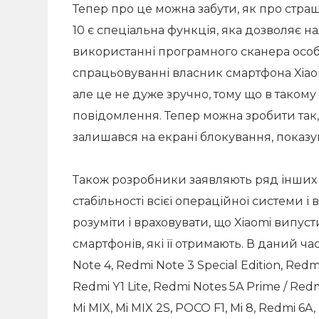
Тепер про це можна забути, як про страш
10 є спеціальна функція, яка дозволяє 
використанні програмного сканера особ
спрацьовуванні власник смартфона Xiao
але це не дуже зручно, тому що в тако
повідомлення. Тепер можна зробити так,
залишався на екрані блокування, показу
Також розробники заявляють ряд інших
стабільності всієї операційної системи і 
розуміти і враховувати, що Xiaomi випус
смартфонів, які її отримають. В даний ч
Note 4, Redmi Note 3 Special Edition, Redmi
Redmi Y1 Lite, Redmi Notes 5A Prime / Redmi 
Mi MIX, Mi MIX 2S, POCO F1, Mi 8, Redmi 6A,