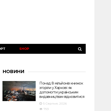
ОРТ
SHOP
НОВИНИ
Понад 8 мільйонів книжок
згоріли у Харкові: як
допомогти українським
видавництвам відновитися
5 Серпня, 2026
793