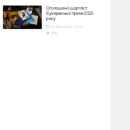
Оголошено шортліст
Букерівської премії 2025
року
24 Вересня, 2025
699