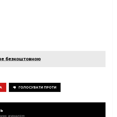
ане безкоштовною
А
ГОЛОСУВАТИ ПРОТИ
ль
огер, журналіст