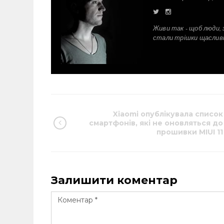
Живи так - щоб люди, 
стали трішки щаслив
Xiaomi опублікувала список
смартфонів, які не оновляться до
прошивки MIUI 11
Залишити коментар