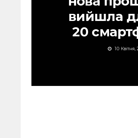
нова прош
вийшла д
20 смарт
10 Квітня,