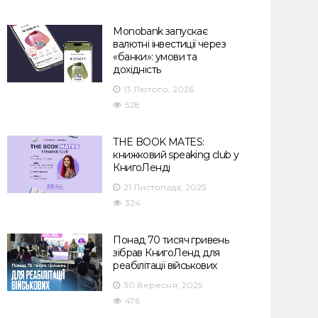
Monobank запускає
валютні інвестиції через
«банки»: умови та
дохідність
13 Лютого, 2026
528
THE BOOK MATES:
книжковий speaking club у
КнигоЛенді
21 Листопада, 2025
324
Понад 70 тисяч гривень
зібрав КнигоЛенд для
реабілітації військових
30 Вересня, 2025
476