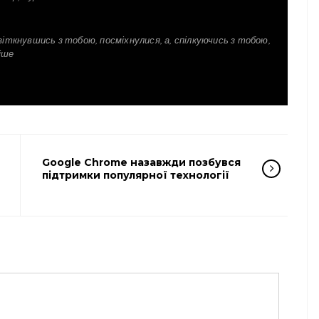
зіткнувшись з тобою, посміхнулися, а, спілкуючись з тобою,
іше
Google Chrome назавжди позбувся
підтримки популярної технології