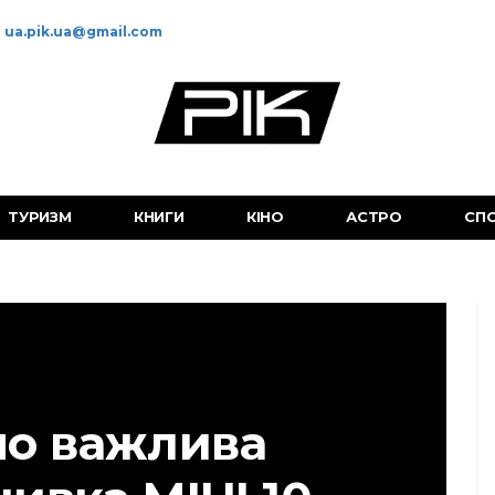
ua.pik.ua@gmail.com
ТУРИЗМ
КНИГИ
КІНО
АСТРО
СП
но важлива