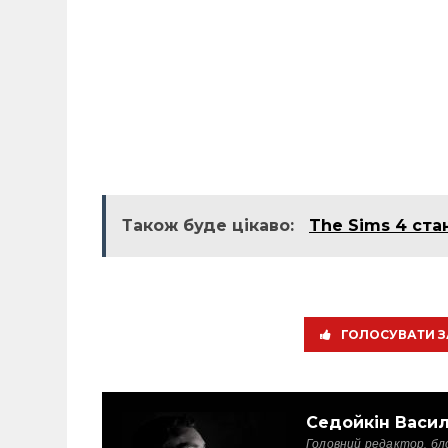
Також буде цікаво:
The Sims 4 ст
ГОЛОСУВАТИ З
Седойкін Васи
Головний редактор, бл