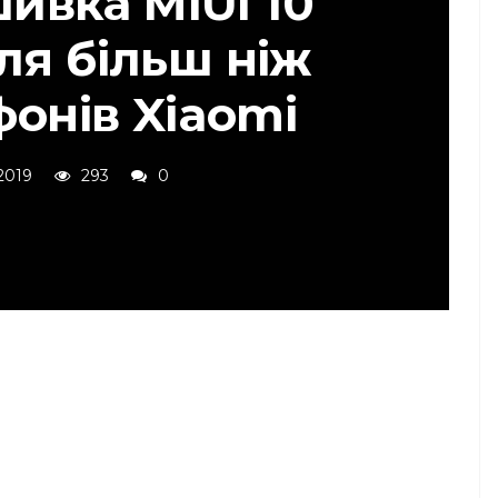
ивка MIUI 10
ля більш ніж
фонів Xiaomi
 2019
293
0