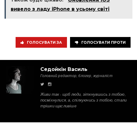
вивело з ладу iPhone в усьому світі
ГОЛОСУВАТИ ЗА
ГОЛОСУВАТИ ПРОТИ
Седойкін Василь
Головний редактор, блогер, журналіст
Живи так - щоб люди, зіткнувшись з тобою,
посміхнулися, а, спілкуючись з тобою, стали
трішки щасливіше