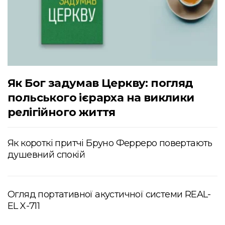
Як Бог задумав Церкву: погляд
польського ієрарха на виклики
релігійного життя
Як короткі притчі Бруно Ферреро повертають
душевний спокій
Огляд портативної акустичної системи REAL-
EL X-711