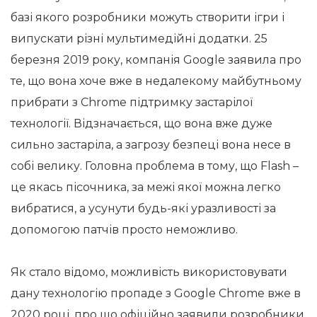
базі якого розробники можуть створити ігри і
випускати різні мультимедійні додатки. 25
березня 2019 року, компанія Google заявила про
те, що вона хоче вже в недалекому майбутньому
прибрати з Chrome підтримку застарілої
технології. Відзначається, що вона вже дуже
сильно застаріла, а загрозу безпеці вона несе в
собі велику. Головна проблема в тому, що Flash –
це якась пісочника, за межі якої можна легко
вибратися, а усунути будь-які уразливості за
допомогою патчів просто неможливо.
Як стало відомо, можливість використовувати
дану технологію пропаде з Google Chrome вже в
2020 році, про що офіційно заявили розробники