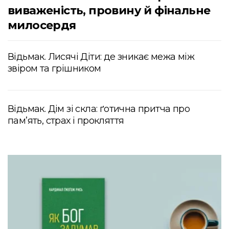
виваженість, провину й фінальне
милосердя
Відьмак. Лисячі Діти: де зникає межа між
звіром та грішником
Відьмак. Дім зі скла: ґотична притча про
пам’ять, страх і прокляття