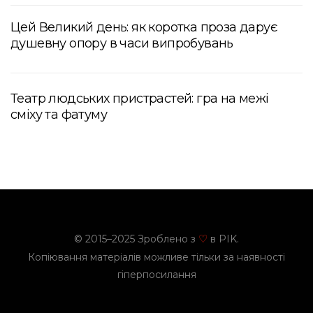
Цей Великий день: як коротка проза дарує
душевну опору в часи випробувань
Театр людських пристрастей: гра на межі
сміху та фатуму
© 2015–2025 Зроблено з
в PIK.
♡
Копіювання матеріалів можливе тільки за наявності
гіперпосилання