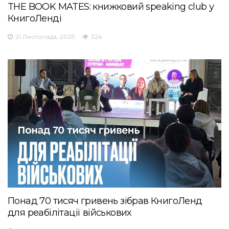
THE BOOK MATES: книжковий speaking club у
КнигоЛенді
21 Листопада, 2025
324
Понад 70 тисяч гривень зібрав КнигоЛенд
для реабілітації військових