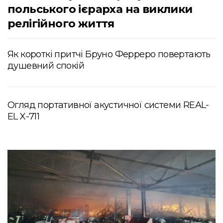
польського ієрарха на виклики
релігійного життя
Як короткі притчі Бруно Ферреро повертають
душевний спокій
Огляд портативної акустичної системи REAL-
EL X-711