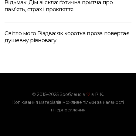
Відьмак. Дім зі скла: ґотична притча про
пам’ять, страх і прокляття
Світло мого Різдва: як коротка проза повертає
душевну рівновагу
© 2015–2025 Зроблено з
в PIK.
♡
Копіювання матеріалів можливе тільки за наявності
гіперпосилання