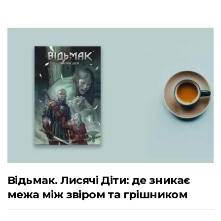
Відьмак. Лисячі Діти: де зникає
межа між звіром та грішником