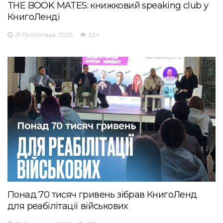
THE BOOK MATES: книжковий speaking club у
КнигоЛенді
21 Листопада, 2025
324
Понад 70 тисяч гривень зібрав КнигоЛенд
для реабілітації військових