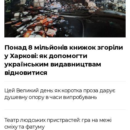
Понад 8 мільйонів книжок згоріли
у Харкові: як допомогти
українським видавництвам
відновитися
Цей Великий день: як коротка проза дарує
душевну опору в часи випробувань
Театр людських пристрастей: гра на межі
сміху та фатуму