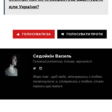
для України?
ГОЛОСУВАТИ ЗА
ГОЛОСУВАТИ ПРОТИ
Седойкін Василь
Головний редактор, блогер, журналіст
Живи так - щоб люди, зіткнувшись з тобою,
посміхнулися, а, спілкуючись з тобою, стали
трішки щасливіше