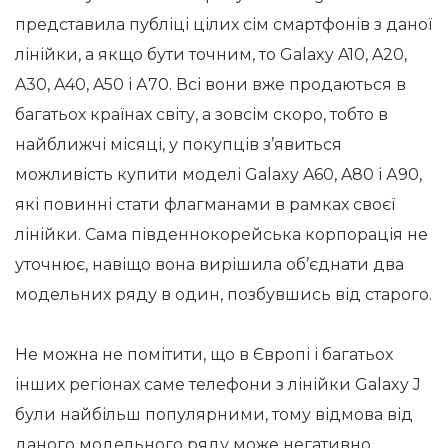
представила публіці цілих сім смартфонів з даної
лінійки, а якщо бути точним, то Galaxy A10, A20,
A30, A40, A50 і А70. Всі вони вже продаються в
багатьох країнах світу, а зовсім скоро, тобто в
найближчі місяці, у покупців з’явиться
можливість купити моделі Galaxy A60, A80 і А90,
які повинні стати флагманами в рамках своєї
лінійки. Сама південнокорейська корпорація не
уточнює, навіщо вона вирішила об’єднати два
модельних ряду в один, позбувшись від старого.
Не можна не помітити, що в Європі і багатьох
інших регіонах саме телефони з лінійки Galaxy J
були найбільш популярними, тому відмова від
даного модельного ряду може негативно