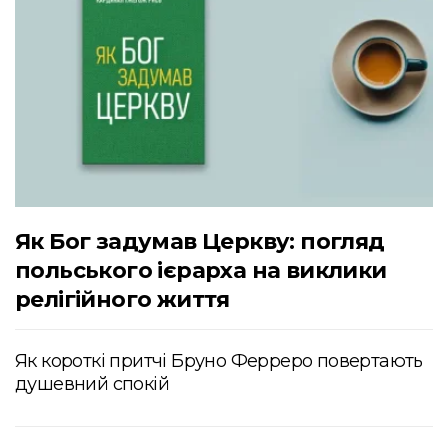
Як Бог задумав Церкву: погляд
польського ієрарха на виклики
релігійного життя
Як короткі притчі Бруно Ферреро повертають
душевний спокій