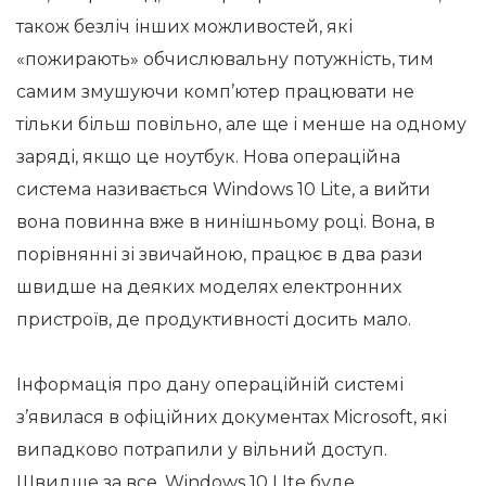
також безліч інших можливостей, які
«пожирають» обчислювальну потужність, тим
самим змушуючи комп’ютер працювати не
тільки більш повільно, але ще і менше на одному
заряді, якщо це ноутбук. Нова операційна
система називається Windows 10 Lite, а вийти
вона повинна вже в нинішньому році. Вона, в
порівнянні зі звичайною, працює в два рази
швидше на деяких моделях електронних
пристроїв, де продуктивності досить мало.
Інформація про дану операційній системі
з’явилася в офіційних документах Microsoft, які
випадково потрапили у вільний доступ.
Швидше за все, Windows 10 LIte буде