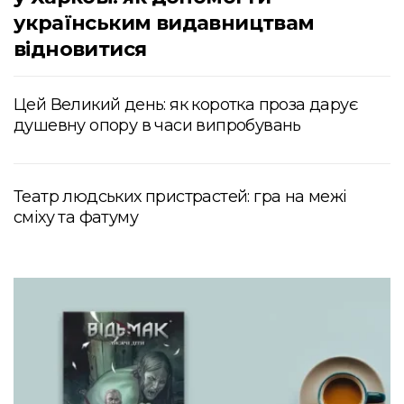
українським видавництвам
відновитися
Цей Великий день: як коротка проза дарує
душевну опору в часи випробувань
Театр людських пристрастей: гра на межі
сміху та фатуму