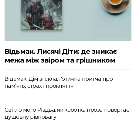
Відьмак. Лисячі Діти: де зникає
межа між звіром та грішником
Відьмак. Дім зі скла: ґотична притча про
пам’ять, страх і прокляття
Світло мого Різдва: як коротка проза повертає
душевну рівновагу