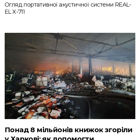
Огляд портативної акустичної системи REAL-
EL X-711
Понад 8 мільйонів книжок згоріли
у Харкові: як допомогти