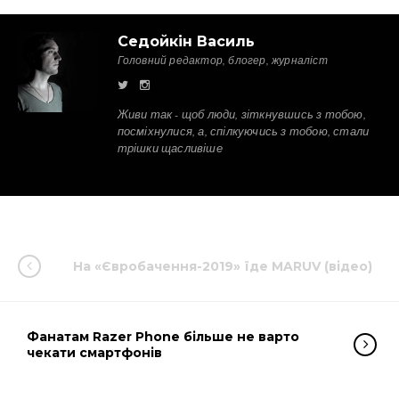
Седойкін Василь
Головний редактор, блогер, журналіст
Живи так - щоб люди, зіткнувшись з тобою,
посміхнулися, а, спілкуючись з тобою, стали
трішки щасливіше
На «Євробачення-2019» їде MARUV (відео)
Фанатам Razer Phone більше не варто
чекати смартфонів