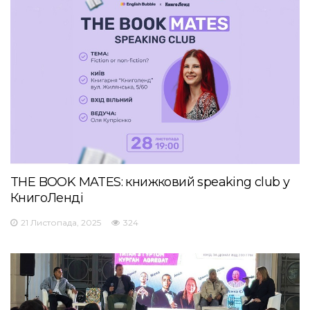
THE BOOK MATES: книжковий speaking club у
КнигоЛенді
21 Листопада, 2025
324