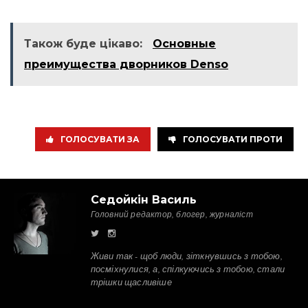
Також буде цікаво:
Основные
преимущества дворников Denso
ГОЛОСУВАТИ ЗА
ГОЛОСУВАТИ ПРОТИ
Седойкін Василь
Головний редактор, блогер, журналіст
Живи так - щоб люди, зіткнувшись з тобою,
посміхнулися, а, спілкуючись з тобою, стали
трішки щасливіше