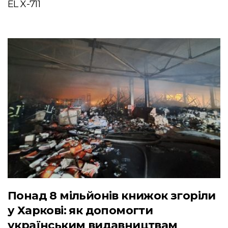
EL X-711
Понад 8 мільйонів книжок згоріли
у Харкові: як допомогти
українським видавництвам