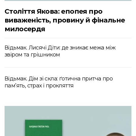
Століття Якова: епопея про
виваженість, провину й фінальне
милосердя
Відьмак. Лисячі Діти: де зникає межа між
звіром та грішником
Відьмак. Дім зі скла: ґотична притча про
пам’ять, страх і прокляття