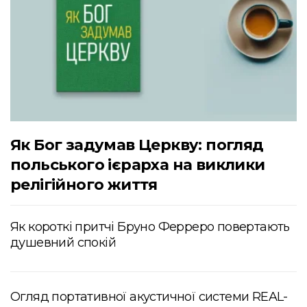
Як Бог задумав Церкву: погляд
польського ієрарха на виклики
релігійного життя
Як короткі притчі Бруно Ферреро повертають
душевний спокій
Огляд портативної акустичної системи REAL-