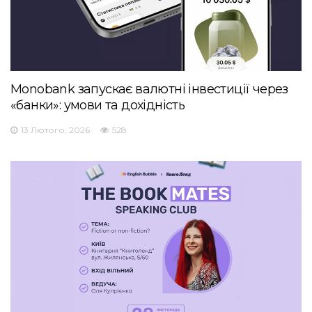
Monobank запускає валютні інвестиції через
«банки»: умови та дохідність
13 Лютого, 2026
528