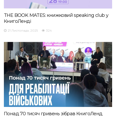
THE BOOK MATES: книжковий speaking club у
КнигоЛенді
21 Листопада, 2025
324
Понад 70 тисяч гривень зібрав КнигоЛенд