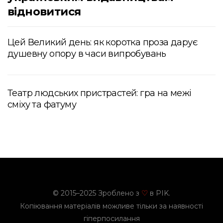
відновитися
Цей Великий день: як коротка проза дарує
душевну опору в часи випробувань
Театр людських пристрастей: гра на межі
сміху та фатуму
© 2015–2025 Зроблено з
в PIK.
♡
Копіювання матеріалів можливе тільки за наявності
гіперпосилання