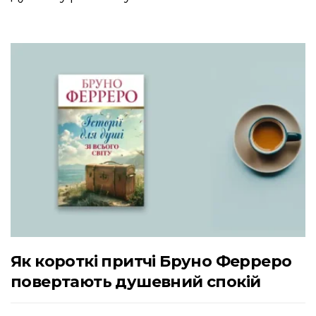
Як короткі притчі Бруно Ферреро
повертають душевний спокій