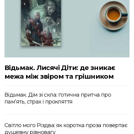
Відьмак. Лисячі Діти: де зникає
межа між звіром та грішником
Відьмак. Дім зі скла: ґотична притча про
пам’ять, страх і прокляття
Світло мого Різдва: як коротка проза повертає
душевну рівновагу