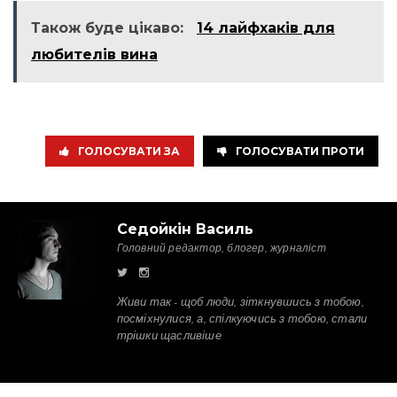
Також буде цікаво:
14 лайфхаків для
любителів вина
ГОЛОСУВАТИ ЗА
ГОЛОСУВАТИ ПРОТИ
Седойкін Василь
Головний редактор, блогер, журналіст
Живи так - щоб люди, зіткнувшись з тобою,
посміхнулися, а, спілкуючись з тобою, стали
трішки щасливіше