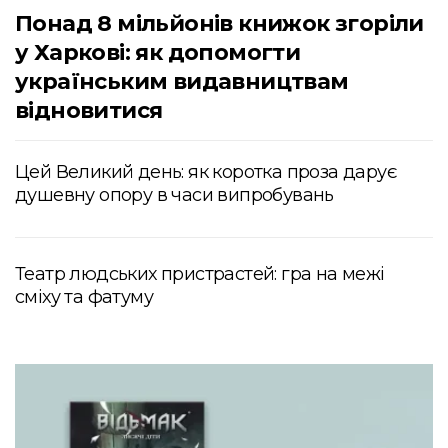
Понад 8 мільйонів книжок згоріли
у Харкові: як допомогти
українським видавництвам
відновитися
Цей Великий день: як коротка проза дарує
душевну опору в часи випробувань
Театр людських пристрастей: гра на межі
сміху та фатуму