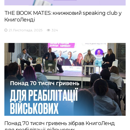
THE BOOK MATES: книжковий speaking club у
КнигоЛенді
21 Листопада, 2025
324
Понад 70 тисяч гривень зібрав КнигоЛенд