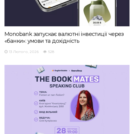
Monobank запускає валютні інвестиції через
«банки»: умови та дохідність
13 Лютого, 2026
528