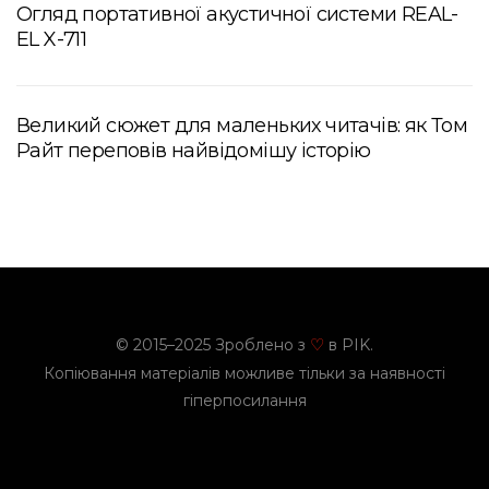
Огляд портативної акустичної системи REAL-
EL X-711
Великий сюжет для маленьких читачів: як Том
Райт переповів найвідомішу історію
© 2015–2025 Зроблено з
в PIK.
♡
Копіювання матеріалів можливе тільки за наявності
гіперпосилання