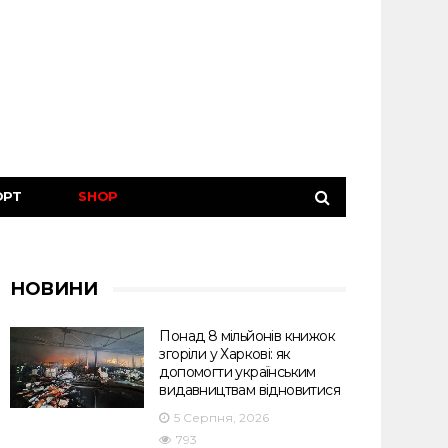
ОРТ
SHOP
НОВИНИ
Понад 8 мільйонів книжок
згоріли у Харкові: як
допомогти українським
видавництвам відновитися
5 Серпня, 2026
793