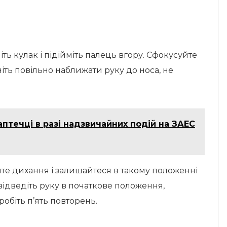
ть кулак і підійміть палець вгору. Сфокусуйте
іть повільно наближати руку до носа, не
аптечці в разі надзвичайних подій на ЗАЕС
те дихання і залишайтеся в такому положенні
 відведіть руку в початкове положення,
обіть п’ять повторень.