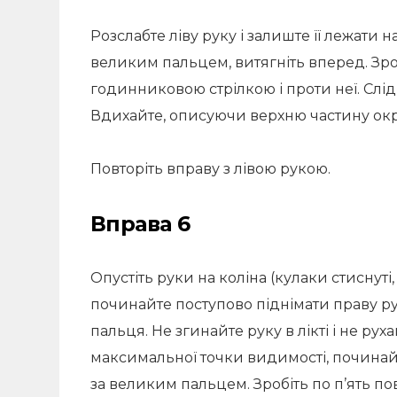
Розслабте ліву руку і залиште її лежати н
великим пальцем, витягніть вперед. Зроб
годинниковою стрілкою і проти неї. Слі
Вдихайте, описуючи верхню частину окру
Повторіть вправу з лівою рукою.
Вправа 6
Опустіть руки на коліна (кулаки стиснуті
починайте поступово піднімати праву р
пальця. Не згинайте руку в лікті і не ру
максимальної точки видимості, починайт
за великим пальцем. Зробіть по п’ять пов