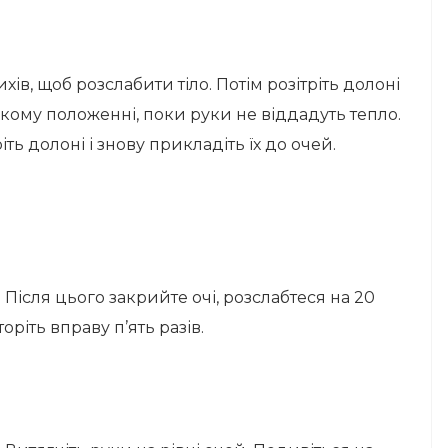
хів, щоб розслабити тіло. Потім розітріть долоні
такому положенні, поки руки не віддадуть тепло.
ть долоні і знову прикладіть їх до очей.
. Після цього закрийте очі, розслабтеся на 20
ріть вправу п’ять разів.