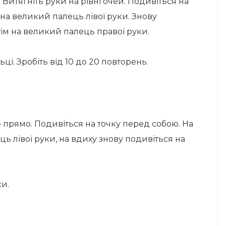
. Витягніть руки на рівні очей. Подивіться на
 на великий палець лівої руки. Знову
тім на великий палець правої руки.
і. Зробіть від 10 до 20 повторень.
е прямо. Подивіться на точку перед собою. На
ь лівої руки, на вдиху знову подивіться на
ки.