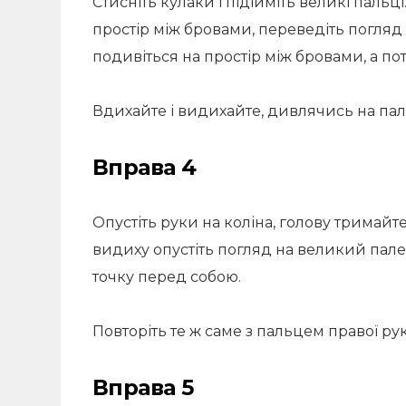
Стисніть кулаки і підійміть великі пальці
простір між бровами, переведіть погляд
подивіться на простір між бровами, а по
Вдихайте і видихайте, дивлячись на пальц
Вправа 4
Опустіть руки на коліна, голову тримайт
видиху опустіть погляд на великий палец
точку перед собою.
Повторіть те ж саме з пальцем правої ру
Вправа 5