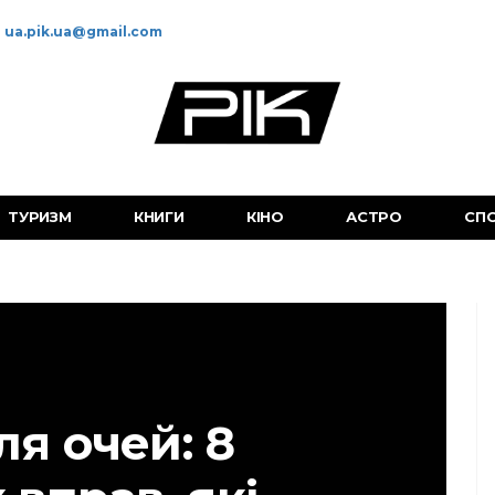
ua.pik.ua@gmail.com
ТУРИЗМ
КНИГИ
КІНО
АСТРО
СП
ля очей: 8