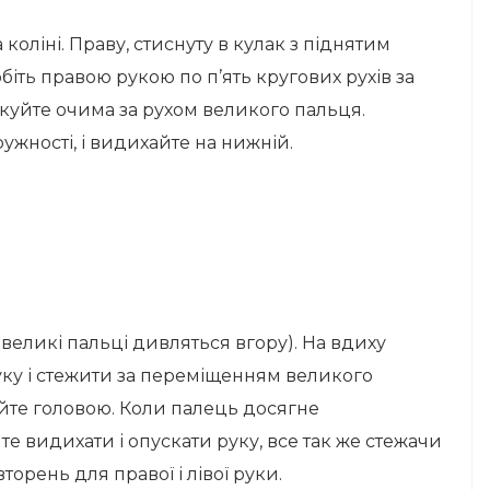
а коліні. Праву, стиснуту в кулак з піднятим
іть правою рукою по п’ять кругових рухів за
дкуйте очима за рухом великого пальця.
жності, і видихайте на нижній.
, великі пальці дивляться вгору). На вдиху
уку і стежити за переміщенням великого
хайте головою. Коли палець досягне
е видихати і опускати руку, все так же стежачи
торень для правої і лівої руки.