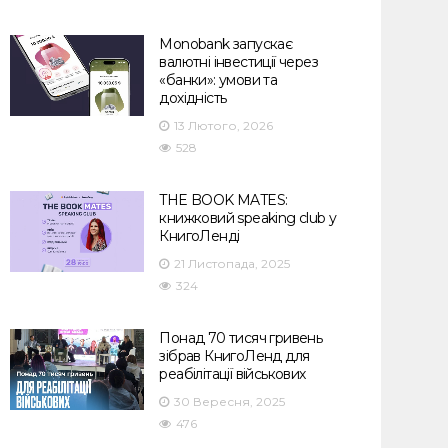
Monobank запускає
валютні інвестиції через
«банки»: умови та
дохідність
13 Лютого, 2026
528
THE BOOK MATES:
книжковий speaking club у
КнигоЛенді
21 Листопада, 2025
324
Понад 70 тисяч гривень
зібрав КнигоЛенд для
реабілітації військових
30 Вересня, 2025
476