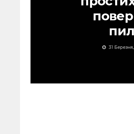
простих
повер
пил
31 Березня,