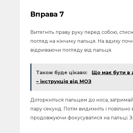
Вправа 7
Витягніть праву руку перед собою, стисні
погляд на кінчику пальця. На вдиху почн
відриваючи погляду від пальця.
Також буде цікаво:
Що має бути в 
– інструкція від МОЗ
Доторкніться пальцем до носа, затримай
пару секунд. Потім видихніть і повільно
продовжуючи фокусуватися на пальці. Зр