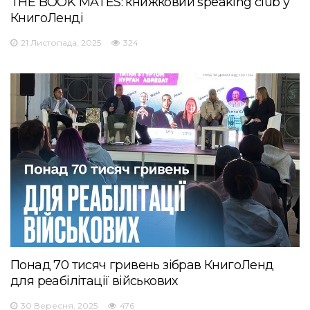
THE BOOK MATES: книжковий speaking club у
КнигоЛенді
21 Листопада, 2025
324
Понад 70 тисяч гривень зібрав КнигоЛенд
для реабілітації військових
30 Вересня, 2025
476