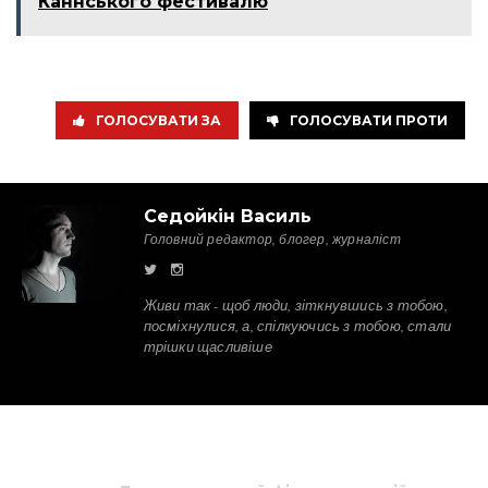
Каннського фестивалю
ГОЛОСУВАТИ ЗА
ГОЛОСУВАТИ ПРОТИ
Седойкін Василь
Головний редактор, блогер, журналіст
Живи так - щоб люди, зіткнувшись з тобою,
посміхнулися, а, спілкуючись з тобою, стали
трішки щасливіше