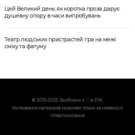
Цей Великий день: як коротка проза дарує
душевну опору в часи випробувань
Театр людських пристрастей: гра на межі
сміху та фатуму
© 2015–2025 Зроблено з
в PIK.
♡
Копіювання матеріалів можливе тільки за наявності
гіперпосилання