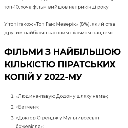
топ-10, хоча фільм вийшов наприкінці року.
У топі також «Топ Ґан: Меверік» (8%), який став
другим найбільш касовим фільмом пандемії.
ФІЛЬМИ З НАЙБІЛЬШОЮ
КІЛЬКІСТЮ ПІРАТСЬКИХ
КОПІЙ У 2022-МУ
«Людина-павук: Додому шляху нема»;
«Бетмен»;
«Доктор Стрендж у Мультивсесвіті
божевілля»;