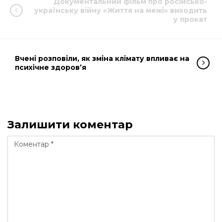
Документальний фільм про російсько-
українську війну «Життя на межі» виходить
у прокат
Вчені розповіли, як зміна клімату впливає на
психічне здоров’я
Залишити коментар