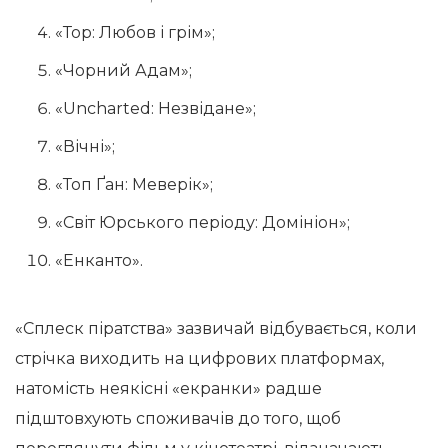
«Тор: Любов і грім»;
«Чорний Адам»;
«Uncharted: Незвідане»;
«Вічні»;
«Топ Ґан: Меверік»;
«Світ Юрського періоду: Домініон»;
«Енканто».
«Сплеск піратства» зазвичай відбувається, коли
стрічка виходить на цифрових платформах,
натомість неякісні «екранки» радше
підштовхують споживачів до того, щоб