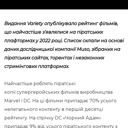
Видання Variety
опублікувало
рейтинг фільмів,
що найчастіше зʼявлялися на піратських
плафтормах у 2022 році. Список склали на основі
даних дослідницької компанії Muso, зібраних на
піратських сайтах, торентах і незаконних
стримінгових платформах.
Найчастіше роблять піратські
копії супергеройських фільмів виробництва
Marvel і DC. На ці фільми припадає 70% усього
нелегального контенту в першій десятці
рейтингу. На стрічку DC «Чорний Адам»
припадає 9% від усього піратського контенту з