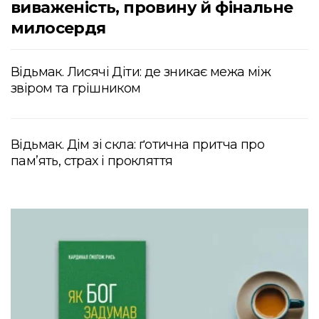
виваженість, провину й фінальне
милосердя
Відьмак. Лисячі Діти: де зникає межа між
звіром та грішником
Відьмак. Дім зі скла: ґотична притча про
пам’ять, страх і прокляття