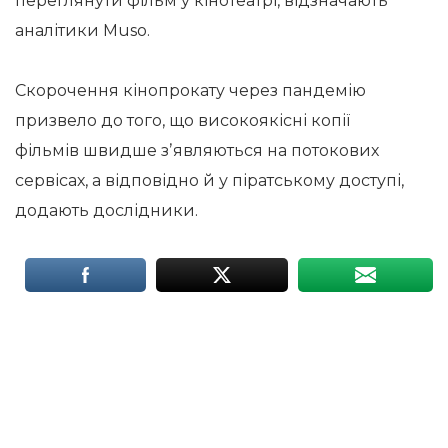
переглянути фільм у кінотеатрі, відзначають
аналітики Muso.
Скорочення кінопрокату через пандемію
призвело до того, що високоякісні копії
фільмів швидше зʼявляються на потокових
сервісах, а відповідно й у піратському доступі,
додають дослідники.