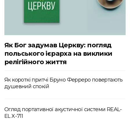
Як Бог задумав Церкву: погляд
польського ієрарха на виклики
релігійного життя
Як короткі притчі Бруно Ферреро повертають
душевний спокій
Огляд портативної акустичної системи REAL-
EL X-711