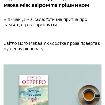
межа між звіром та грішником
Відьмак. Дім зі скла: ґотична притча про
пам’ять, страх і прокляття
Світло мого Різдва: як коротка проза повертає
душевну рівновагу