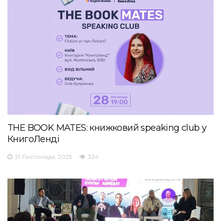
THE BOOK MATES: книжковий speaking club у
КнигоЛенді
21 Листопада, 2025
324