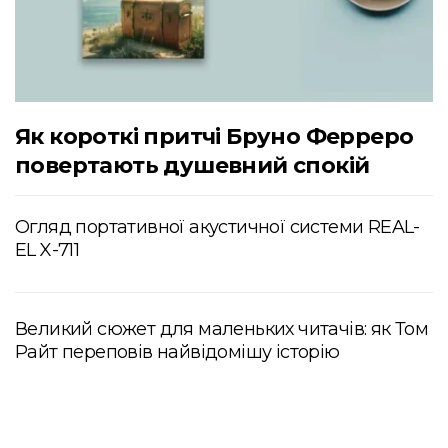
Як короткі притчі Бруно Ферреро
повертають душевний спокій
Огляд портативної акустичної системи REAL-
EL X-711
Великий сюжет для маленьких читачів: як Том
Райт переповів найвідомішу історію