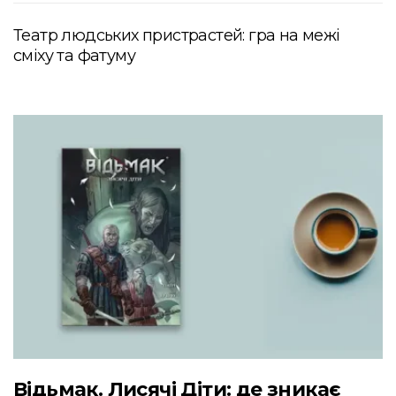
Театр людських пристрастей: гра на межі
сміху та фатуму
Відьмак. Лисячі Діти: де зникає