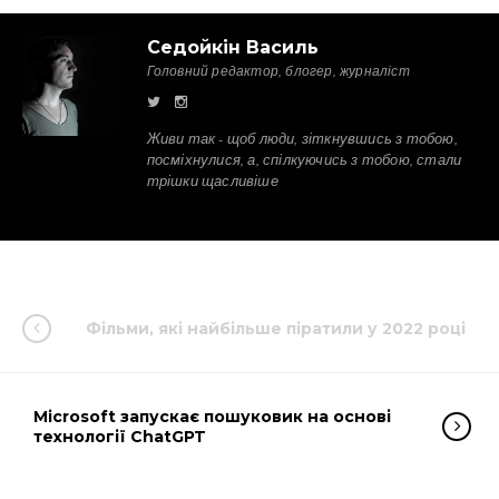
Седойкін Василь
Головний редактор, блогер, журналіст
Живи так - щоб люди, зіткнувшись з тобою,
посміхнулися, а, спілкуючись з тобою, стали
трішки щасливіше
Фільми, які найбільше піратили у 2022 році
Microsoft запускає пошуковик на основі
технології ChatGPT