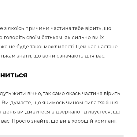
ле з якоїсь причини частина тебе вірить, що
 говоріть своїм батькам, як сильно ви їх
вже не буде такої можливості. Цей час настане
ькам знати, що вони означають для вас.
іниться
дуть жити вічно, так само якась частина вірить
м. Ви думаєте, що якимось чином сила тяжіння
дин день ви дивитеся в дзеркало і дивуєтеся, що
вас. Просто знайте, що ви в хорошій компанії.