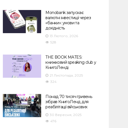
Monobank запускає
валютні інвестиції через
«банки»: умови та
дохідність
13 Лютого, 2026
528
THE BOOK MATES:
книжковий speaking club у
КнигоЛенді
21 Листопада, 2025
324
Понад 70 тисяч гривень
зібрав КнигоЛенд для
реабілітації військових
30 Вересня, 2025
476