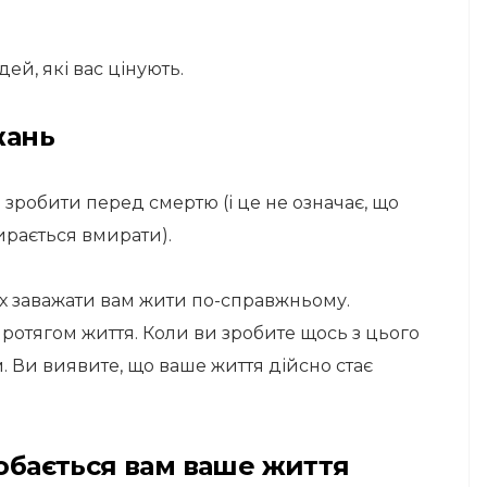
ей, які вас цінують.
жань
ли зробити перед смертю (і це не означає, що
бирається вмирати).
 заважати вам жити по-справжньому.
протягом життя. Коли ви зробите щось з цього
. Ви виявите, що ваше життя дійсно стає
добається вам ваше життя