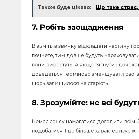
Також буде цікаво:
Що таке стрес,
7. Робіть заощадження
Візьміть в звичку відкладати частину гр
почнете, тим довше будуть нараховувати
вони виростуть. А якщо тягнути і дочека
доведеться терміново зменшувати свої з
щось залишилося на старість.
8. Зрозумійте: не всі буду
Немає сенсу намагатися догодити всім. 
подобатися. І це більше характеризує їх,