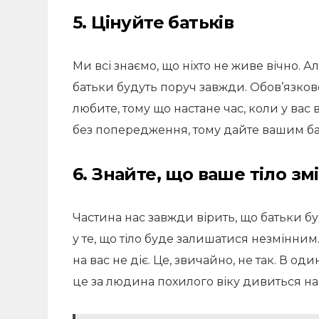
5. Цінуйте батьків
Ми всі знаємо, що ніхто не живе вічно. А
батьки будуть поруч завжди. Обов’язково
любите, тому що настане час, коли у вас 
без попередження, тому дайте вашим бат
6. Знайте, що ваше тіло зм
Частина нас завжди вірить, що батьки бу
у те, що тіло буде залишатися незмінни
на вас не діє. Це, звичайно, не так. В о
це за людина похилого віку дивиться на 