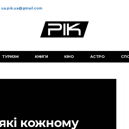
ua.pik.ua@gmail.com
ТУРИЗМ
КНИГИ
КІНО
АСТРО
СП
 які кожному