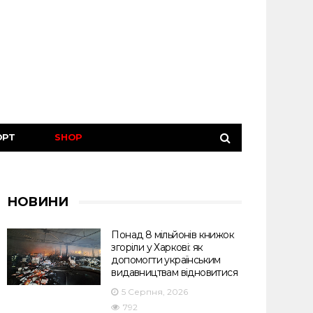
ОРТ
SHOP
НОВИНИ
Понад 8 мільйонів книжок
згоріли у Харкові: як
допомогти українським
видавництвам відновитися
5 Серпня, 2026
792