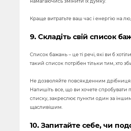
намагаючись змінити їх думку.
Краще витратьте ваш час і енергію на люд
9. Складіть свій список ба
Список бажань – це ті речі, які ви б хоті
такий список потрібен тільки тим, хто з
Не дозволяйте повсякденним дрібницях
Напишіть все, що ви хочете спробувати 
списку, закреслює пункти один за іншим
щасливішим.
10. Запитайте себе, чи по