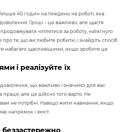
ільше 40 годин на тиждень на роботі, яка
доволення. Гроші – це важливо, але щастя
продовжувати чіплятися за роботу, натягнуто
 про те, що ви любите робити, і знайдіть спосіб
те набагато щасливішими, якщо зробите це.
ями і реалізуйте їх
адоволення, що важливо і значимо для вас.
 праця, але це дійсно того варто. Не
 вам не потрібні. Навіщо жити навмання, якщо
ає напрямок і зміст.
е беззастережно