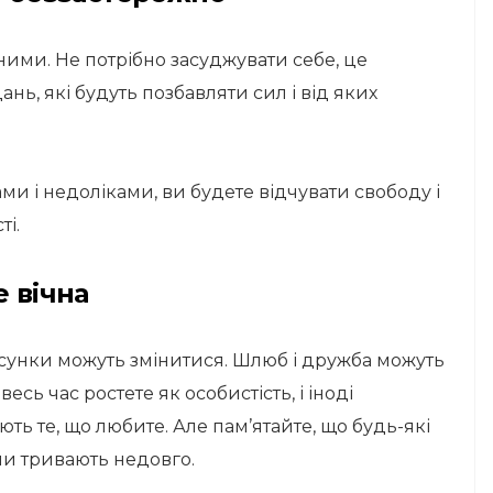
ими. Не потрібно засуджувати себе, це
нь, які будуть позбавляти сил і від яких
ми і недоліками, ви будете відчувати свободу і
ті.
е вічна
стосунки можуть змінитися. Шлюб і дружба можуть
сь час ростете як особистість, і іноді
ють те, що любите. Але пам’ятайте, що будь-які
ни тривають недовго.