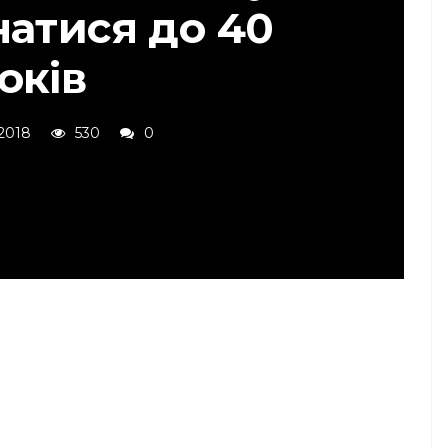
натися до 40
оків
 2018
530
0