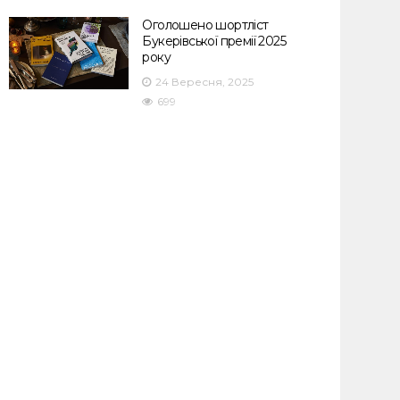
Оголошено шортліст
Букерівської премії 2025
року
24 Вересня, 2025
699