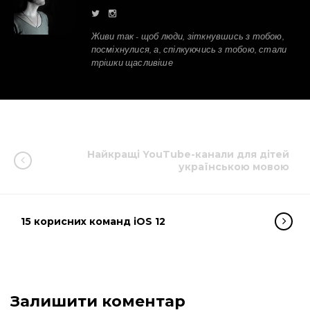
Живи так - щоб люди, зіткнувшись з тобою,
посміхнулися, а, спілкуючись з тобою, стали
трішки щасливіше
Найкращі YouTube-канали для дітей
українською мовою
15 корисних команд iOS 12
Залишити коментар