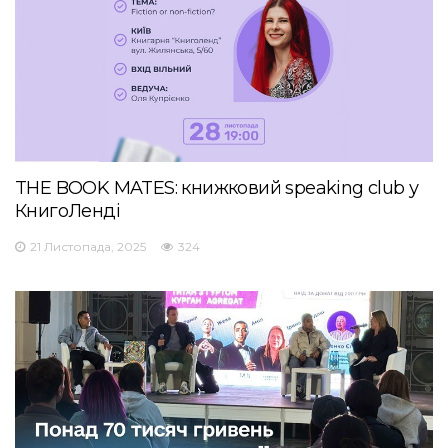
THE BOOK MATES: книжковий speaking club у
КнигоЛенді
21 Листопада, 2025
324