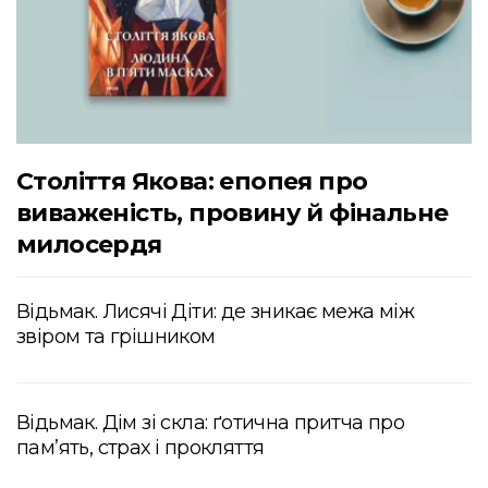
Століття Якова: епопея про
виваженість, провину й фінальне
милосердя
Відьмак. Лисячі Діти: де зникає межа між
звіром та грішником
Відьмак. Дім зі скла: ґотична притча про
пам’ять, страх і прокляття