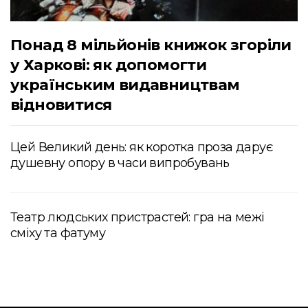
Понад 8 мільйонів книжок згоріли
у Харкові: як допомогти
українським видавництвам
відновитися
Цей Великий день: як коротка проза дарує
душевну опору в часи випробувань
Театр людських пристрастей: гра на межі
сміху та фатуму