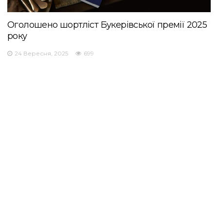
Оголошено шортліст Букерівської премії 2025
року
24 Вересня, 2025
699