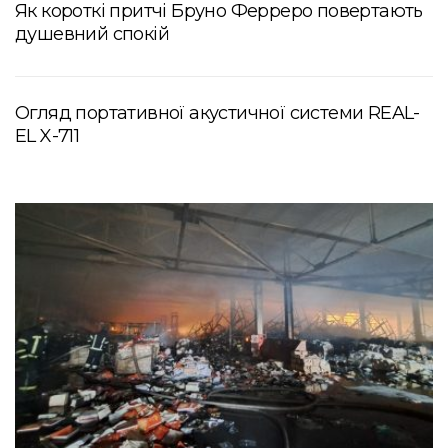
Як короткі притчі Бруно Ферреро повертають
душевний спокій
Огляд портативної акустичної системи REAL-
EL X-711