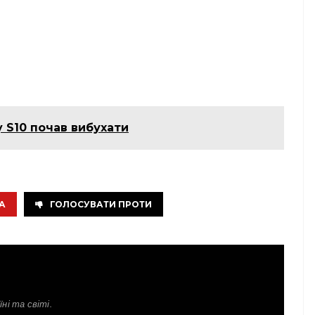
 S10 почав вибухати
А
ГОЛОСУВАТИ ПРОТИ
ні та світі.