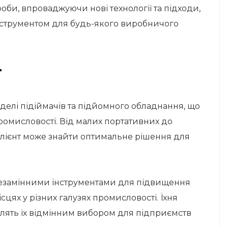
оби, впроваджуючи нові технології та підходи,
нструментом для будь-якого виробничого
т
делі підіймачів та підйомного обладнання, що
ромисловості. Від малих портативних до
клієнт може знайти оптимальне рішення для
незамінними інструментами для підвищення
сцях у різних галузях промисловості. Їхня
облять їх відмінним вибором для підприємств