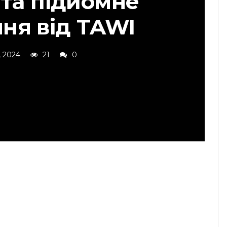
 та підйомне
ня від TAWI
, 2024
21
0