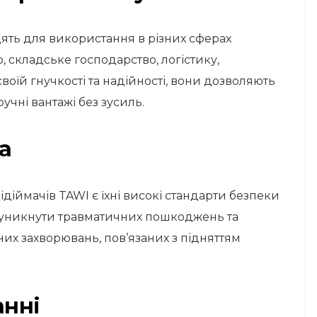
дять для використання в різних сферах
 складське господарство, логістику,
своїй гнучкості та надійності, вони дозволяють
учні вантажі без зусиль.
а
діймачів TAWI є їхні високі стандарти безпеки
ь уникнути травматичних пошкоджень та
х захворювань, пов’язаних з підняттям
анні