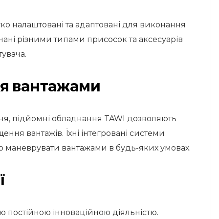
гко налаштовані та адаптовані для виконання
нані різними типами присосок та аксесуарів
увача.
ня вантажами
ня, підйомні обладнання TAWI дозволяють
ння вантажів. Їхні інтегровані системи
 маневрувати вантажами в будь-яких умовах.
ї
 постійною інноваційною діяльністю.