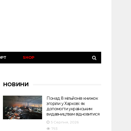
ОРТ
SHOP
НОВИНИ
Понад 8 мільйонів книжок
згоріли у Харкові: як
допомогти українським
видавництвам відновитися
5 Серпня, 2026
793