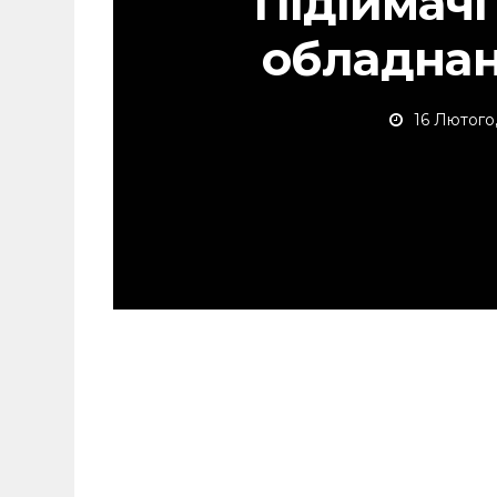
Підіймачі
обладнан
16 Лютого