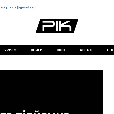
ua.pik.ua@gmail.com
ТУРИЗМ
КНИГИ
КІНО
АСТРО
СП