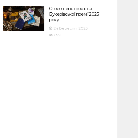
Оголошено шортліст
Букерівської премії 2025
року
24 Вересня, 2025
699