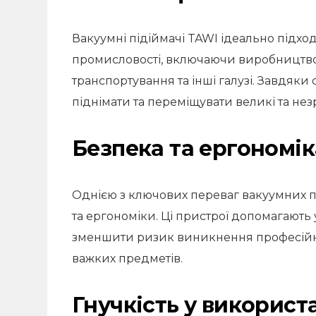
Вакуумні підіймачі TAWI ідеально підхо
промисловості, включаючи виробництво,
транспортування та інші галузі. Завдяки 
піднімати та переміщувати великі та незр
Безпека та ергономік
Однією з ключових переваг вакуумних пі
та ергономіки. Ці пристрої допомагают
зменшити ризик виникнення професійни
важких предметів.
Гнучкість у використ