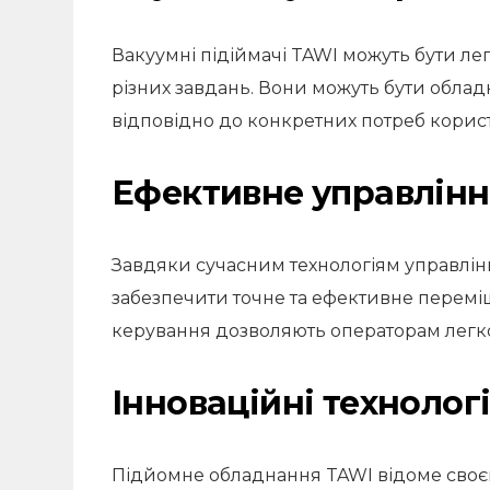
Вакуумні підіймачі TAWI можуть бути ле
різних завдань. Вони можуть бути облад
відповідно до конкретних потреб корист
Ефективне управлін
Завдяки сучасним технологіям управлін
забезпечити точне та ефективне переміще
керування дозволяють операторам легко
Інноваційні технологі
Підйомне обладнання TAWI відоме своєю