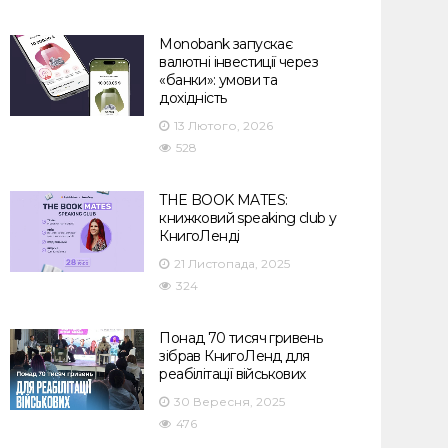
Monobank запускає
валютні інвестиції через
«банки»: умови та
дохідність
13 Лютого, 2026
528
THE BOOK MATES:
книжковий speaking club у
КнигоЛенді
21 Листопада, 2025
324
Понад 70 тисяч гривень
зібрав КнигоЛенд для
реабілітації військових
30 Вересня, 2025
476