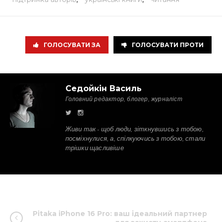
ГОЛОСУВАТИ ЗА
ГОЛОСУВАТИ ПРОТИ
Седойкін Василь
Головний редактор, блогер, журналіст
Живи так - щоб люди, зіткнувшись з тобою,
посміхнулися, а, спілкуючись з тобою, стали
трішки щасливіше
Pitaka iPhone 16 Pro: ваш ідеальний партнер