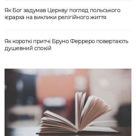
Як Бог задумав Церкву: погляд польського
ієрарха на виклики релігійного життя
Як короткі притчі Бруно Ферреро повертають
душевний спокій