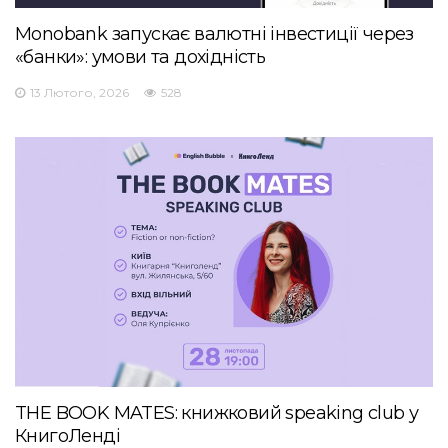
Monobank запускає валютні інвестиції через
«банки»: умови та дохідність
13 Лютого, 2026
528
THE BOOK MATES: книжковий speaking club у
КнигоЛенді