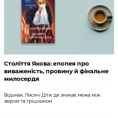
Століття Якова: епопея про
виваженість, провину й фінальне
милосердя
Відьмак. Лисячі Діти: де зникає межа між
звіром та грішником