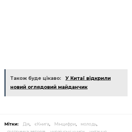
Також буде цікаво:
У Китаї відкрили
новий оглядовий майданчик
Мітки:
Дія
,
єКнига
,
Мінцифри
,
молодь
,
підтримка авторів
,
українські книги
,
читання