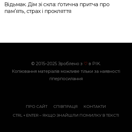
Відьмак. Дім зі скла: ґотична притча про
пам’ять, страх і прокляття
© 2015–2025 Зроблено з
в PIK.
♡
Копіювання матеріалів можливе тільки за наявності
гіперпосилання
ПРО САЙТ
СПІВПРАЦЯ
КОНТАКТИ
CTRL + ENTER – ЯКЩО ЗНАЙШЛИ ПОМИЛКУ В ТЕКСТІ