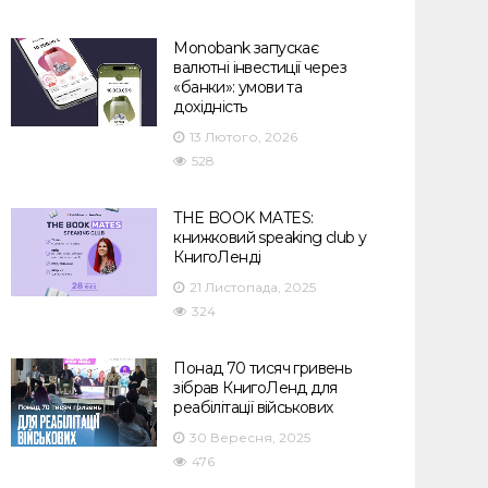
Monobank запускає
валютні інвестиції через
«банки»: умови та
дохідність
13 Лютого, 2026
528
THE BOOK MATES:
книжковий speaking club у
КнигоЛенді
21 Листопада, 2025
324
Понад 70 тисяч гривень
зібрав КнигоЛенд для
реабілітації військових
30 Вересня, 2025
476