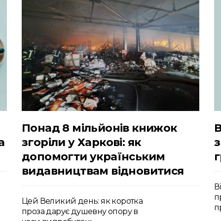
Понад 8 мільйонів книжок
В
а
згоріли у Харкові: як
з
допомогти українським
видавництвам відновитися
В
п
Цей Великий день: як коротка
п
проза дарує душевну опору в