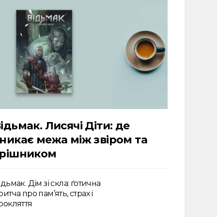
ідьмак. Лисячі Діти: де
никає межа між звіром та
грішником
ідьмак. Дім зі скла: ґотична
ритча про пам’ять, страх і
рокляття