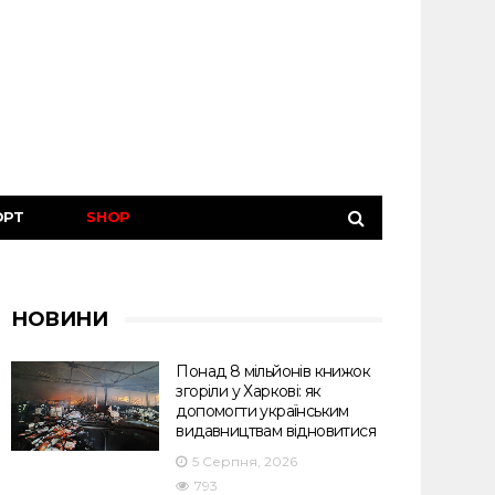
ОРТ
SHOP
НОВИНИ
Понад 8 мільйонів книжок
згоріли у Харкові: як
допомогти українським
видавництвам відновитися
5 Серпня, 2026
793