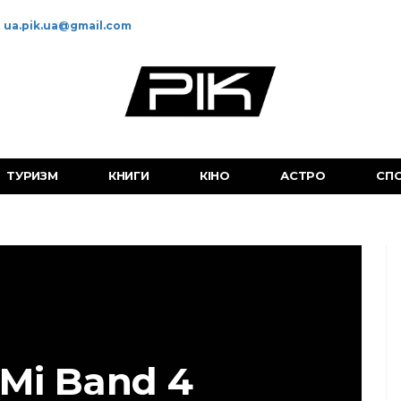
ua.pik.ua@gmail.com
ТУРИЗМ
КНИГИ
КІНО
АСТРО
СП
 Mi Band 4