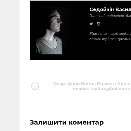
Седойкін Васи
Головний редактор, бл
Живи так - щоб люди, 
стали трішки щаслив
Смартфони Honor, Huawei і Apple
визнані найнадійнішими
Залишити коментар