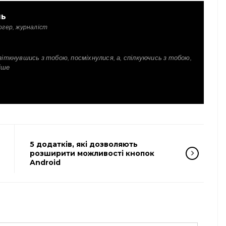
ль
огер, журналіст
зіткнувшись з тобою, посміхнулися, а, спілкуючись з тобою,
іше
5 додатків, які дозволяють
розширити можливості кнопок
Android