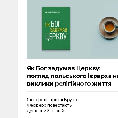
Як Бог задумав Церкву:
погляд польського ієрарха н
виклики релігійного життя
Як короткі притчі Бруно
Ферреро повертають
душевний спокій