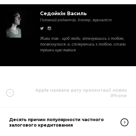
Седойкін Василь
Головний редактор, блогер, журналіст
Живи так - щоб люди, зіткнувшись з тобою,
посміхнулися, а, спілкуючись з тобою, стали
трішки щасливіше
Apple назвала дату презентації нових
iPhone
Десять причин популярности частного
залогового кредитования