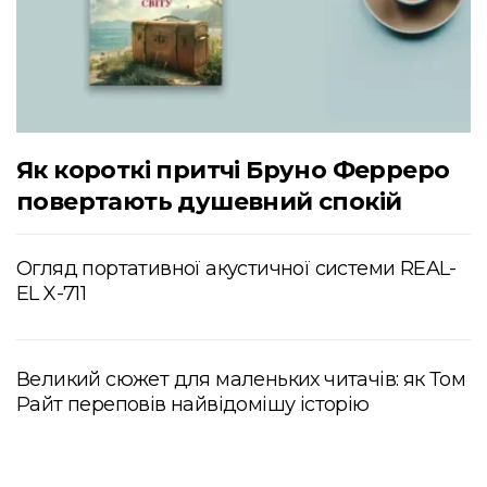
Як короткі притчі Бруно Ферреро
повертають душевний спокій
Огляд портативної акустичної системи REAL-
EL X-711
Великий сюжет для маленьких читачів: як Том
Райт переповів найвідомішу історію