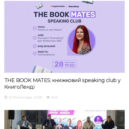
THE BOOK MATES: книжковий speaking club у
КнигоЛенді
21 Листопада, 2025
324