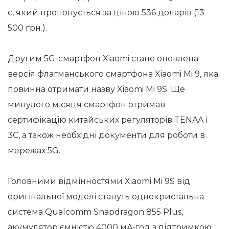
є, який пропонується за ціною 536 доларів (13
500 грн.).
Другим 5G-смартфон Xiaomi стане оновлена
версія флагманського смартфона Xiaomi Mi 9, яка
повинна отримати назву Xiaomi Mi 9S. Ще
минулого місяця смартфон отримав
сертифікацію китайських регуляторів TENAA і
3C, а також необхідні документи для роботи в
мережах 5G.
Головними відмінностями Xiaomi Mi 9S від
оригінальної моделі стануть однокристальна
система Qualcomm Snapdragon 855 Plus,
акумулятор ємністю 4000 мА•год з підтримкою