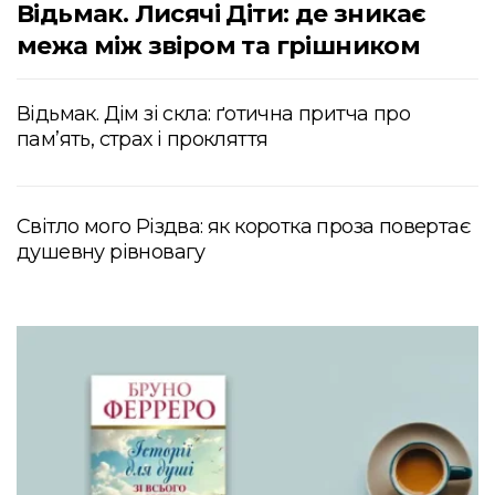
Відьмак. Лисячі Діти: де зникає
межа між звіром та грішником
Відьмак. Дім зі скла: ґотична притча про
пам’ять, страх і прокляття
Світло мого Різдва: як коротка проза повертає
душевну рівновагу