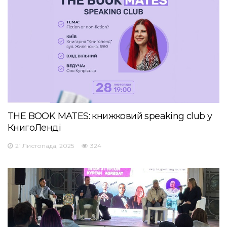
THE BOOK MATES: книжковий speaking club у
КнигоЛенді
21 Листопада, 2025
324