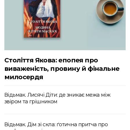
Століття Якова: епопея про
виваженість, провину й фінальне
милосердя
Відьмак. Лисячі Діти: де зникає межа між
звіром та грішником
Відьмак. Дім зі скла: ґотична притча про