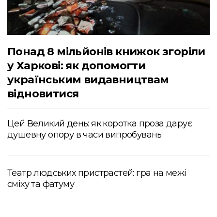
Понад 8 мільйонів книжок згоріли
у Харкові: як допомогти
українським видавництвам
відновитися
Цей Великий день: як коротка проза дарує
душевну опору в часи випробувань
Театр людських пристрастей: гра на межі
сміху та фатуму