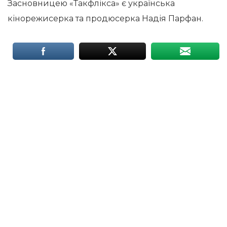
Засновницею «Такфлікса» є українська
кінорежисерка та продюсерка Надія Парфан.