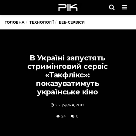
Men
ГОЛОВНА
ТЕХНОЛОГІЇ
ВЕБ-СЕРВІСИ
В Україні запустять
стримінговий сервіс
«Такфлікс»:
показуватимуть
українське кіно
26 Грудня, 2019
24
0