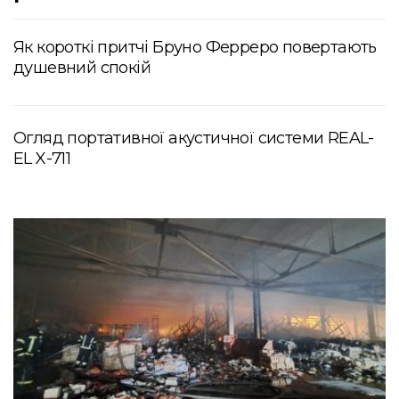
Як короткі притчі Бруно Ферреро повертають
душевний спокій
Огляд портативної акустичної системи REAL-
EL X-711