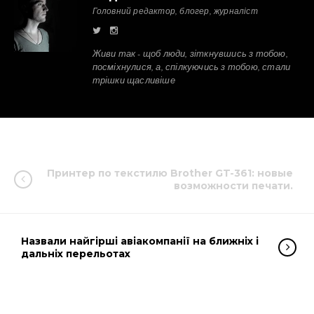
Головний редактор, блогер, журналіст
Живи так - щоб люди, зіткнувшись з тобою,
посміхнулися, а, спілкуючись з тобою, стали
трішки щасливіше
Принтер по текстилю Brother GT-361: новые
возможности печати.
Назвали найгірші авіакомпанії на ближніх і
дальніх перельотах