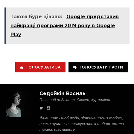
Також буде цікаво:
Google представив
найкращі програми 2019 року в Google
Play
ГОЛОСУВАТИ ЗА
ГОЛОСУВАТИ ПРОТИ
Седойкін Василь
Головний редактор, блогер, журналіст
Живи так - щоб люди, зіткнувшись з тобою,
посміхнулися, а, спілкуючись з тобою, стали
трішки щасливіше