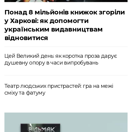
Понад 8 мільйонів книжок згоріли
у Харкові: як допомогти
українським видавництвам
відновитися
Цей Великий день: як коротка проза дарує
душевну опору в часи випробувань
Театр людських пристрастей: гра на межі
сміху та фатуму