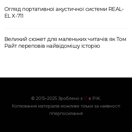
Огляд портативної акустичної системи REAL-
EL X-711
Великий сюжет для маленьких читачів: як Том
Райт переповів найвідомішу історію
© 2015–2025 Зроблено з
в PIK.
♡
Копіювання матеріалів можливе тільки за наявності
гіперпосилання