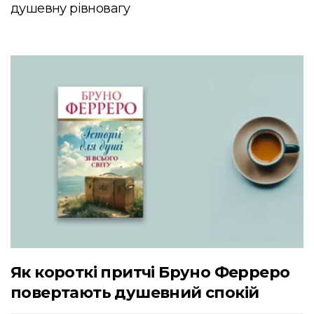
душевну рівновагу
Як короткі притчі Бруно Ферреро
повертають душевний спокій