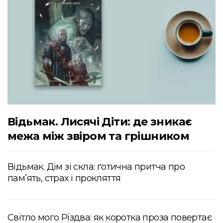
Відьмак. Лисячі Діти: де зникає
межа між звіром та грішником
Відьмак. Дім зі скла: ґотична притча про
пам’ять, страх і прокляття
Світло мого Різдва: як коротка проза повертає