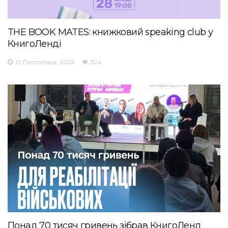
THE BOOK MATES: книжковий speaking club у
КнигоЛенді
21 Листопада, 2025
324
Понад 70 тисяч гривень зібрав КнигоЛенд