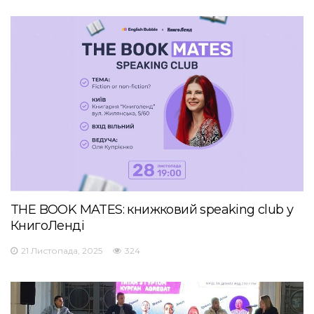
THE BOOK MATES: книжковий speaking club у
КнигоЛенді
21 Листопада, 2025
324