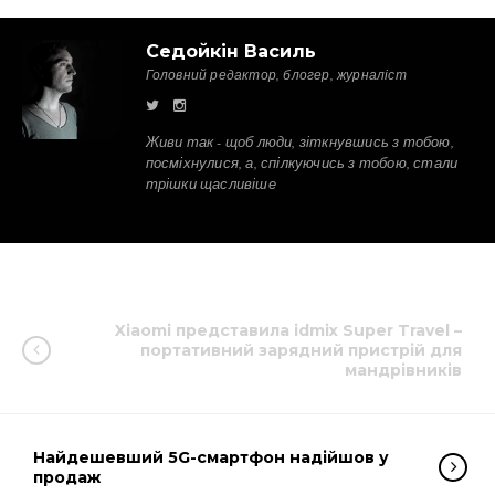
Седойкін Василь
Головний редактор, блогер, журналіст
Живи так - щоб люди, зіткнувшись з тобою,
посміхнулися, а, спілкуючись з тобою, стали
трішки щасливіше
Xiaomi представила idmix Super Travel –
портативний зарядний пристрій для
мандрівників
Найдешевший 5G-смартфон надійшов у
продаж