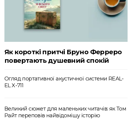
Як короткі притчі Бруно Ферреро
повертають душевний спокій
Огляд портативної акустичної системи REAL-
EL X-711
Великий сюжет для маленьких читачів: як Том
Райт переповів найвідомішу історію