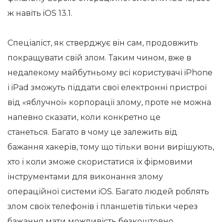
ж навіть iOS 13.1.
Спеціаліст, як стверджує він сам, продовжить
покращувати свій злом. Таким чином, вже в
недалекому майбутньому всі користувачі iPhone
і iPad зможуть піддати свої електронні пристрої
від «яблучної» корпорації злому, проте не можна
напевно сказати, коли конкретно це
станеться. Багато в чому це залежить від
бажання хакерів, тому що тільки вони вирішують,
хто і коли зможе скористатися їх фірмовими
інструментами для виконання злому
операційної системи iOS. Багато людей роблять
злом своїх телефонів і планшетів тільки через
бажання мати можливість безкоштовно