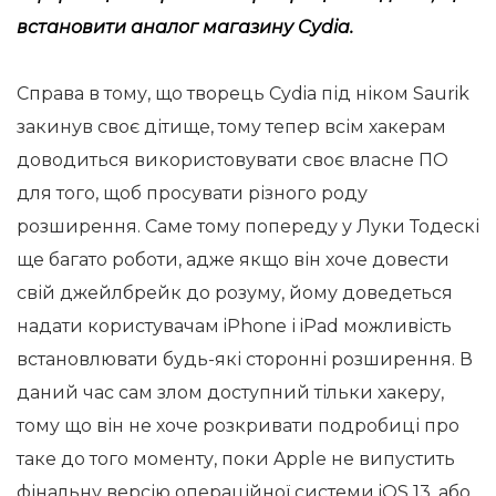
встановити аналог магазину Cydia.
Справа в тому, що творець Cydia під ніком Saurik
закинув своє дітище, тому тепер всім хакерам
доводиться використовувати своє власне ПО
для того, щоб просувати різного роду
розширення. Саме тому попереду у Луки Тодескі
ще багато роботи, адже якщо він хоче довести
свій джейлбрейк до розуму, йому доведеться
надати користувачам iPhone і iPad можливість
встановлювати будь-які сторонні розширення. В
даний час сам злом доступний тільки хакеру,
тому що він не хоче розкривати подробиці про
таке до того моменту, поки Apple не випустить
фінальну версію операційної системи iOS 13, або