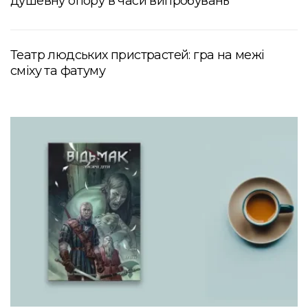
душевну опору в часи випробувань
Театр людських пристрастей: гра на межі
сміху та фатуму