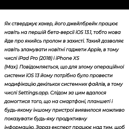
Як стверджує хакер, його джейлбрейк працює
навіть на першій бета-версії iOS 13.1, тобто мова
йде про якийсь пролом в захисті. Такий дозволяє
навіть зламувати новітні гаджети Apple, в тому
числі iPad Pro (2018) і iPhone XS
(Max). Повідомляється, що для злому операційної
системи iOS 13 йому потрібно було провести
модифікацію декількох системних файлів, в тому
числі Settings.app. Слідом за цим вдалося
домогтися того, що на смартфоні, планшеті і
будь-якому іншому пристрої виявилося можливо
показувати будь-яку продуктивну
інформацію. Зараз експерт працює над тим, щоб