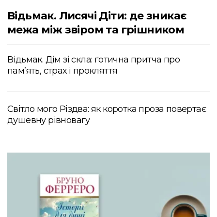
Відьмак. Лисячі Діти: де зникає
межа між звіром та грішником
Відьмак. Дім зі скла: ґотична притча про
пам’ять, страх і прокляття
Світло мого Різдва: як коротка проза повертає
душевну рівновагу