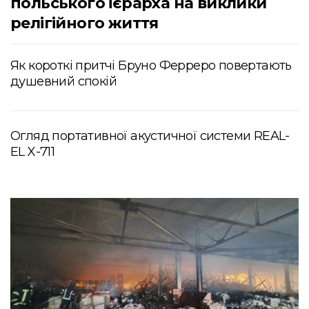
польського ієрарха на виклики
релігійного життя
Як короткі притчі Бруно Ферреро повертають
душевний спокій
Огляд портативної акустичної системи REAL-
EL X-711