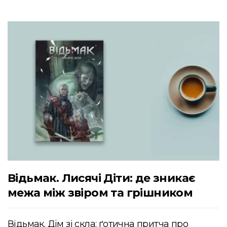
Відьмак. Лисячі Діти: де зникає
межа між звіром та грішником
Відьмак. Дім зі скла: ґотична притча про