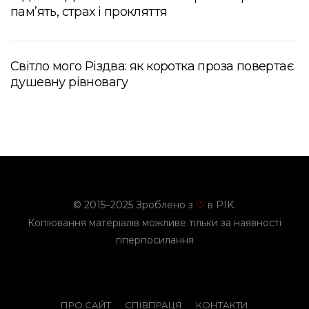
пам’ять, страх і прокляття
Світло мого Різдва: як коротка проза повертає
душевну рівновагу
© 2015–2025 Зроблено з
в PIK.
♡
Копіювання матеріалів можливе тільки за наявності
гіперпосилання
ПРО САЙТ
СПІВПРАЦЯ
КОНТАКТИ