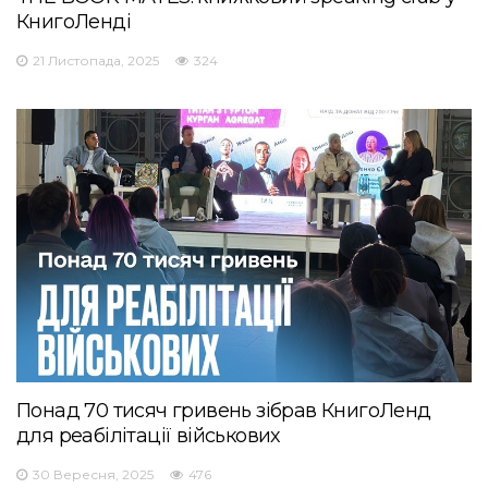
КнигоЛенді
21 Листопада, 2025
324
Понад 70 тисяч гривень зібрав КнигоЛенд
для реабілітації військових
30 Вересня, 2025
476