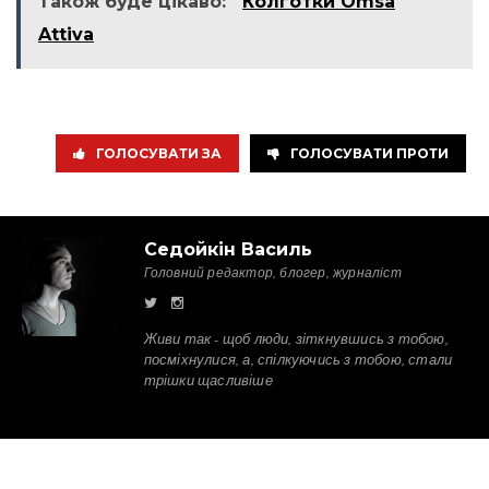
Також буде цікаво:
Колготки Omsa
Attiva
ГОЛОСУВАТИ ЗА
ГОЛОСУВАТИ ПРОТИ
Седойкін Василь
Головний редактор, блогер, журналіст
Живи так - щоб люди, зіткнувшись з тобою,
посміхнулися, а, спілкуючись з тобою, стали
трішки щасливіше