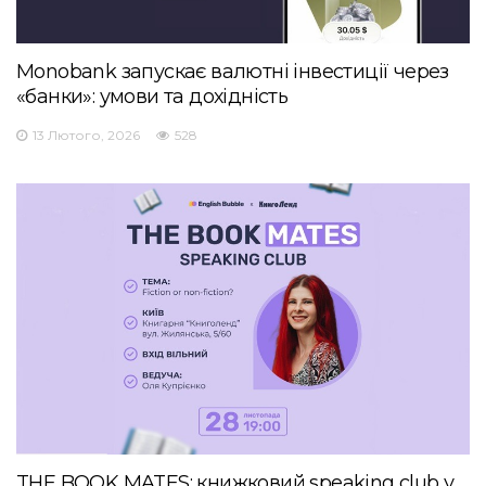
Monobank запускає валютні інвестиції через
«банки»: умови та дохідність
13 Лютого, 2026
528
THE BOOK MATES: книжковий speaking club у