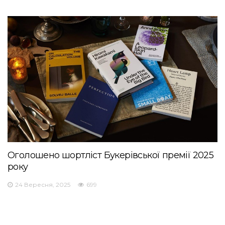
Оголошено шортліст Букерівської премії 2025
року
24 Вересня, 2025
699