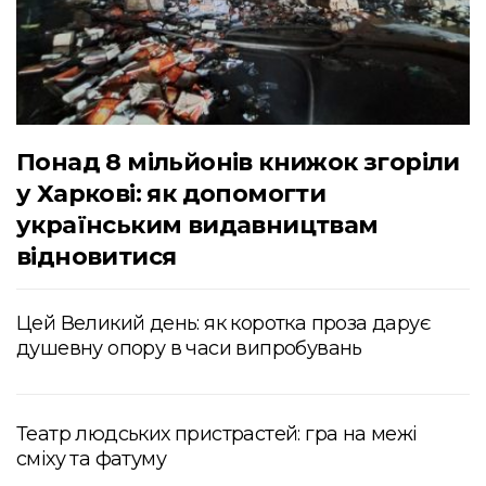
Понад 8 мільйонів книжок згоріли
у Харкові: як допомогти
українським видавництвам
відновитися
Цей Великий день: як коротка проза дарує
душевну опору в часи випробувань
Театр людських пристрастей: гра на межі
сміху та фатуму