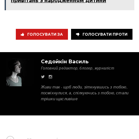
привітань з народженням дитини
ГОЛОСУВАТИ ЗА
ГОЛОСУВАТИ ПРОТИ
Седойкін Василь
Головний редактор, блогер, журналіст
Живи так - щоб люди, зіткнувшись з тобою,
посміхнулися, а, спілкуючись з тобою, стали
трішки щасливіше