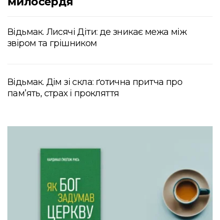
милосердя
Відьмак. Лисячі Діти: де зникає межа між
звіром та грішником
Відьмак. Дім зі скла: ґотична притча про
пам’ять, страх і прокляття