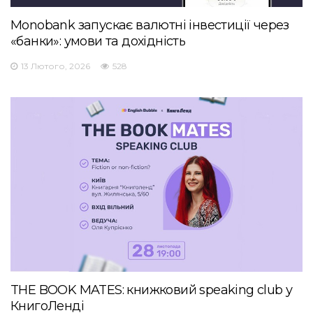
Monobank запускає валютні інвестиції через
«банки»: умови та дохідність
13 Лютого, 2026
528
THE BOOK MATES: книжковий speaking club у
КнигоЛенді