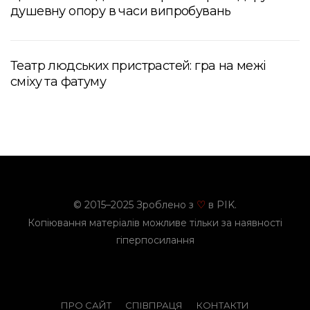
душевну опору в часи випробувань
Театр людських пристрастей: гра на межі
сміху та фатуму
© 2015–2025 Зроблено з
в PIK.
♡
Копіювання матеріалів можливе тільки за наявності
гіперпосилання
ПРО САЙТ
СПІВПРАЦЯ
КОНТАКТИ