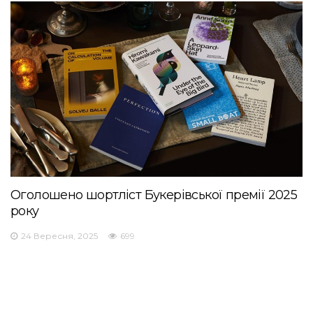
Оголошено шортліст Букерівської премії 2025
року
24 Вересня, 2025
699