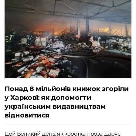
Понад 8 мільйонів книжок згоріли
у Харкові: як допомогти
українським видавництвам
відновитися
Цей Великий день: як коротка проза дарує