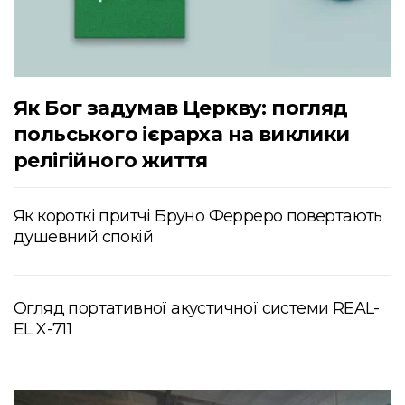
Як Бог задумав Церкву: погляд
польського ієрарха на виклики
релігійного життя
Як короткі притчі Бруно Ферреро повертають
душевний спокій
Огляд портативної акустичної системи REAL-
EL X-711