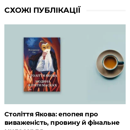
СХОЖІ ПУБЛІКАЦІЇ
Століття Якова: епопея про
виваженість, провину й фінальне