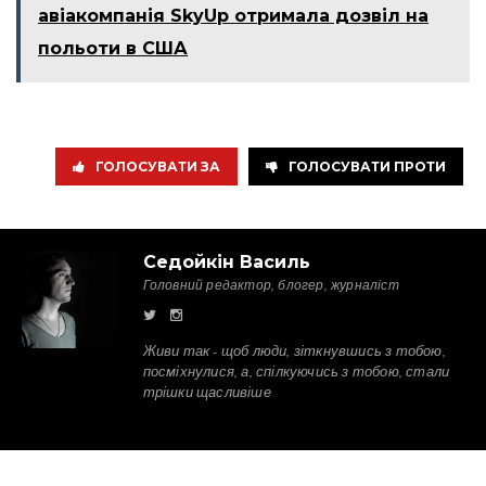
авіакомпанія SkyUp отримала дозвіл на
польоти в США
ГОЛОСУВАТИ ЗА
ГОЛОСУВАТИ ПРОТИ
Седойкін Василь
Головний редактор, блогер, журналіст
Живи так - щоб люди, зіткнувшись з тобою,
посміхнулися, а, спілкуючись з тобою, стали
трішки щасливіше