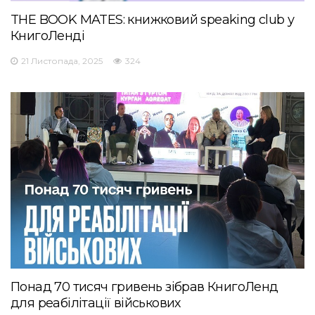
THE BOOK MATES: книжковий speaking club у
КнигоЛенді
21 Листопада, 2025
324
Понад 70 тисяч гривень зібрав КнигоЛенд
для реабілітації військових