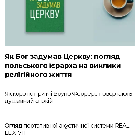
Як Бог задумав Церкву: погляд
польського ієрарха на виклики
релігійного життя
Як короткі притчі Бруно Ферреро повертають
душевний спокій
Огляд портативної акустичної системи REAL-
EL X-711