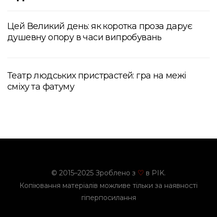
Цей Великий день: як коротка проза дарує
душевну опору в часи випробувань
Театр людських пристрастей: гра на межі
сміху та фатуму
© 2015–2025 Зроблено з
в PIK.
♡
Копіювання матеріалів можливе тільки за наявності
гіперпосилання