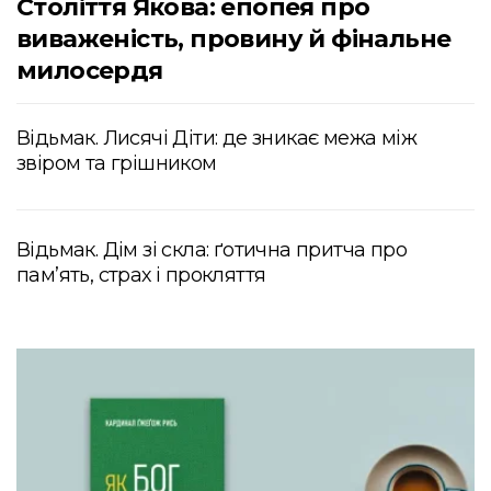
Століття Якова: епопея про
виваженість, провину й фінальне
милосердя
Відьмак. Лисячі Діти: де зникає межа між
звіром та грішником
Відьмак. Дім зі скла: ґотична притча про
пам’ять, страх і прокляття