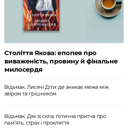
Століття Якова: епопея про
виваженість, провину й фінальне
милосердя
Відьмак. Лисячі Діти: де зникає межа між
звіром та грішником
Відьмак. Дім зі скла: ґотична притча про
пам’ять, страх і прокляття