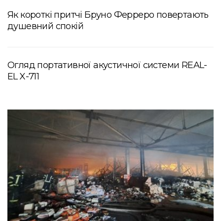
Як короткі притчі Бруно Ферреро повертають
душевний спокій
Огляд портативної акустичної системи REAL-
EL X-711