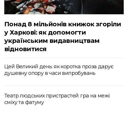
Понад 8 мільйонів книжок згоріли
у Харкові: як допомогти
українським видавництвам
відновитися
Цей Великий день: як коротка проза дарує
душевну опору в часи випробувань
Театр людських пристрастей: гра на межі
сміху та фатуму