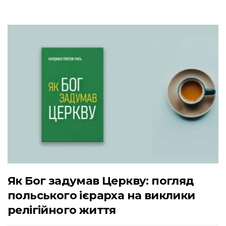
Як Бог задумав Церкву: погляд
польського ієрарха на виклики
релігійного життя