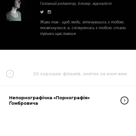
Головний редактор, блогер, журналіст
Живи так - щоб люди, зіткнувшись з тобою,
посміхнулися, а, спілкуючись з тобою, стали
трішки щасливіше
20 хороших фільмів, знятих за книгами
Непорнографічна «Порнографія»
Ґомбровича