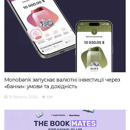
Monobank запускає валютні інвестиції через
«банки»: умови та дохідність
13 Лютого, 2026
528