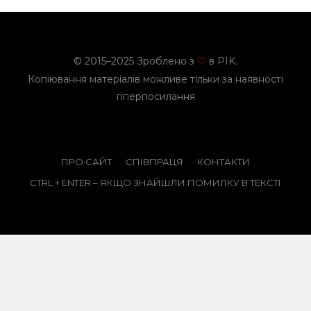
© 2015–2025 Зроблено з
в PIK.
♡
Копіювання матеріалів можливе тільки за наявності
гіперпосилання
ПРО САЙТ
СПІВПРАЦЯ
КОНТАКТИ
CTRL + ENTER – ЯКЩО ЗНАЙШЛИ ПОМИЛКУ В ТЕКСТІ