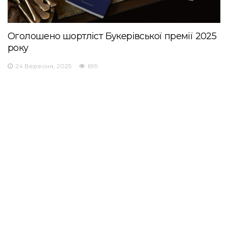
Оголошено шортліст Букерівської премії 2025
року
24 Вересня, 2025
699