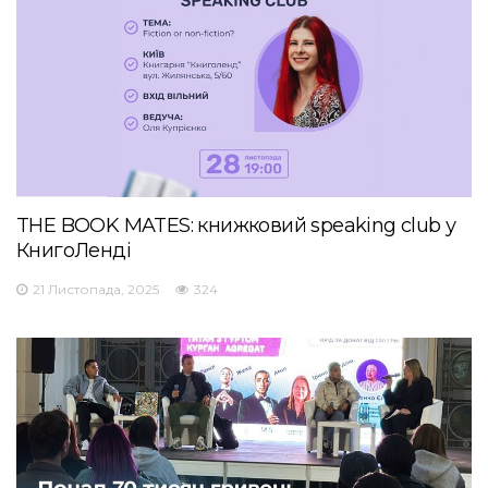
THE BOOK MATES: книжковий speaking club у
КнигоЛенді
21 Листопада, 2025
324