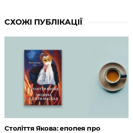
СХОЖІ ПУБЛІКАЦІЇ
Століття Якова: епопея про