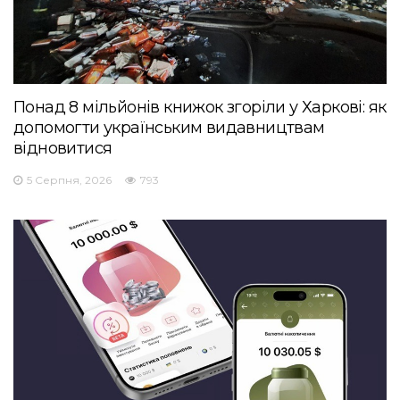
Понад 8 мільйонів книжок згоріли у Харкові: як
допомогти українським видавництвам
відновитися
5 Серпня, 2026
793