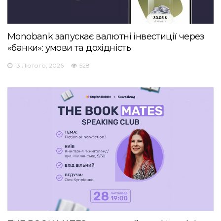
Monobank запускає валютні інвестиції через
«банки»: умови та дохідність
13 Лютого, 2026
528