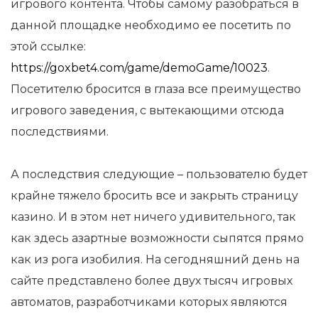
игрового контента. Чтобы самому разобраться в
данной площадке необходимо ее посетить по
этой ссылке:
https://goxbet4.com/game/demoGame/10023
.
Посетителю бросится в глаза все преимущество
игрового заведения, с вытекающими отсюда
последствиями.
А последствия следующие – пользователю будет
крайне тяжело бросить все и закрыть страницу
казино. И в этом нет ничего удивительного, так
как здесь азартные возможности сыпятся прямо
как из рога изобилия. На сегодняшний день на
сайте представлено более двух тысяч игровых
автоматов, разработчиками которых являются