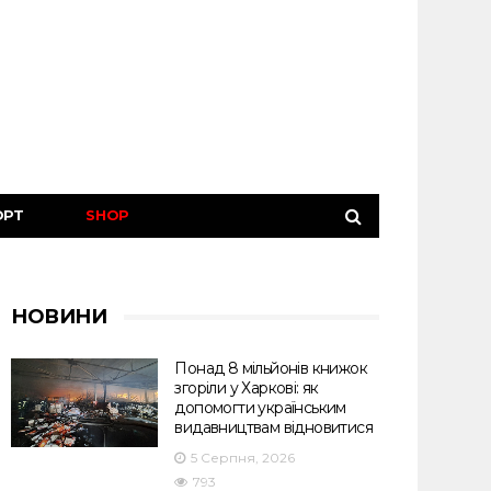
ОРТ
SHOP
НОВИНИ
Понад 8 мільйонів книжок
згоріли у Харкові: як
допомогти українським
видавництвам відновитися
5 Серпня, 2026
793