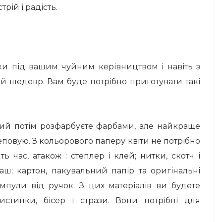
рій і радість.
тки під вашим чуйним керівництвом і навіть з
й шедевр. Вам буде потрібно приготувати такі
кий потім розфарбуєте фарбами, але найкраще
еповую. З кольорового паперу квіти не потрібно
ь час, атакож :
степлер і клей;
нитки, скотч і
уаш;
картон, пакувальний папір та оригінальні
ампули від ручок. З цих матеріалів ви будете
истинки, бісер і стрази. Вони потрібні для