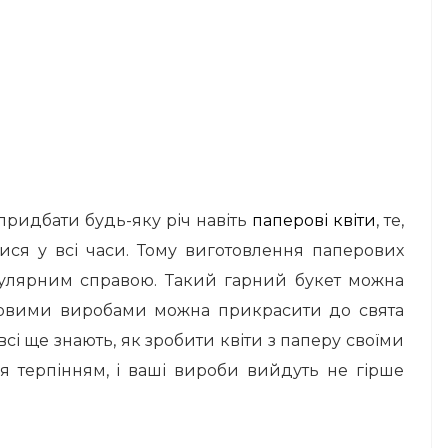
придбати будь-яку річ навіть
паперові квіти
, те,
ися у всі часи. Тому виготовлення паперових
опулярним справою. Такий гарний букет можна
довими виробами можна прикрасити до свята
 всі ще знають, як зробити квіти з паперу своїми
ся терпінням, і ваші вироби вийдуть не гірше