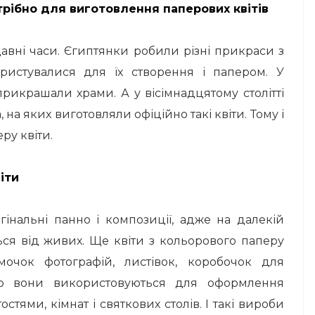
трібно для виготовлення паперових квітів
авні часи. Єгиптянки робили різні прикраси з
ристувалися для їх створення і папером. У
рикрашали храми. А у вісімнадцятому столітті
на яких виготовляли офіційно такі квіти. Тому і
ру квіти.
іти
інальні панно і композиції, адже на далекій
ься від живих. Ще квіти з кольорового паперу
очок фотографій, листівок, коробочок для
то вони використовуються для оформлення
тями, кімнат і святкових столів. І такі вироби