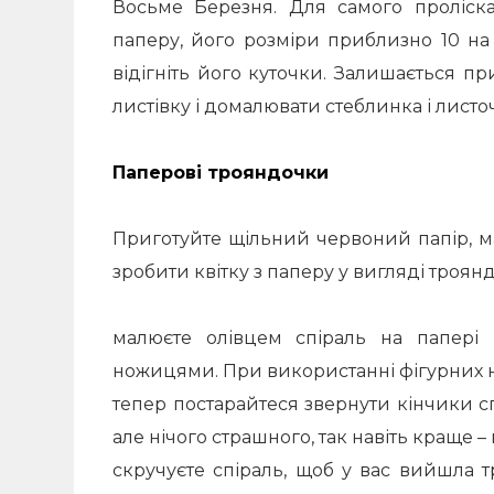
Восьме Березня. Для самого проліска
паперу, його розміри приблизно 10 на 1
відігніть його куточки. Залишається пр
листівку і домалювати стеблинка і листо
Паперові трояндочки
Приготуйте щільний червоний папір, м
зробити квітку з паперу у вигляді трояндо
малюєте олівцем спіраль на папері 
ножицями. При використанні фігурних 
тепер постарайтеся звернути кінчики сп
але нічого страшного, так навіть краще 
скручуєте спіраль, щоб у вас вийшла т