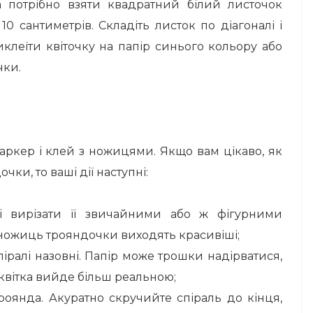
 потрібно взяти квадратний білий листочок
0 сантиметрів. Складіть листок по діагоналі і
иклеїти квіточку на папір синього кольору або
чки.
аркер і клей з ножицями. Якщо вам цікаво, як
чки, то ваші дії наступні:
і вирізати її звичайними або ж фігурними
ножиць трояндочки виходять красивіші;
іралі назовні. Папір може трошки надірватися,
– квітка вийде більш реальною;
роянда. Акуратно скручийте спіраль до кінця,