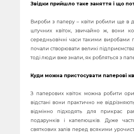
Звідки прийшло таке заняття і що по
Вироби з паперу – квіти робили ще в д
штучних квіток, звичайно ж, вони ко
середньовічні часи такими виробами п
почали створювати великі підприємства, 
тоді люди вже знали, як робляться з папе
Куди можна пристосувати паперові кв
З паперових квіток можна робити ориг
відстані вони практично не відрізняют
відмінно підходять для прикрас рам
подарунків і капелюшків. Дуже час
святкових залів перед всякими урочистос