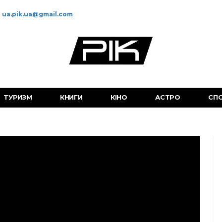
ua.pik.ua@gmail.com
ТУРИЗМ
КНИГИ
КІНО
АСТРО
СП