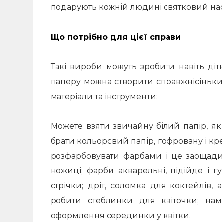
подарують кожній людині святковий наст
Що потрібно для цієї справи
Такі вироби можуть зробити навіть ді
паперу можна створити справжнісіньки
матеріали та інструменти:
Можете взяти звичайну білий папір, я
брати кольоровий папір, гофровану і кр
розфарбовувати фарбами і це заощадит
ножиці;
фарби акварельні, підійде і г
стрічки;
дріт, соломка для коктейлів, 
робити стеблинки для квіточки;
нам
оформлення серединки у квітки.