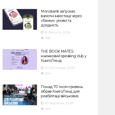
Monobank запускає
валютні інвестиції через
«банки»: умови та
дохідність
13 Лютого, 2026
528
THE BOOK MATES:
книжковий speaking club у
КнигоЛенді
21 Листопада, 2025
324
Понад 70 тисяч гривень
зібрав КнигоЛенд для
реабілітації військових
30 Вересня, 2025
476