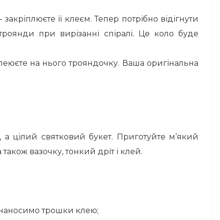
 закріплюєте її клеєм. Тепер потрібно відігнути
троянди при вирізанні спіралі. Це коло буде
клеюєте на нього трояндочку. Ваша оригінальна
, а цілий святковий букет. Приготуйте м’який
а також вазочку, тонкий дріт і клей.
) наносимо трошки клею;