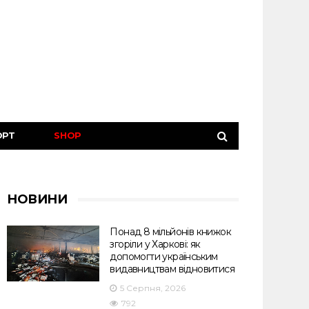
ОРТ
SHOP
НОВИНИ
Понад 8 мільйонів книжок
згоріли у Харкові: як
допомогти українським
видавництвам відновитися
5 Серпня, 2026
792