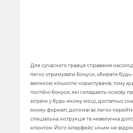
Для сучасного гравця справжня насолода
легко отримувати бонуси, обирати будь-як
великою кількістю користувачів, тому ау
постійні бонуси, які складають основу п
зіграти у будь-якому місці, достатньо ск
якому форматі, допомагає легко перейти
спеціальна інструкція та невеличка допо
клієнтом. Його інтерфейс нічим не відр