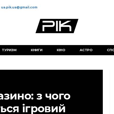
ua.pik.ua@gmail.com
ТУРИЗМ
КНИГИ
КІНО
АСТРО
СП
зино: з чого
ься ігровий