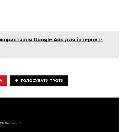
икористання Google Ads для інтернет-
А
ГОЛОСУВАТИ ПРОТИ
ні та світі.