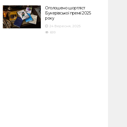
Оголошено шортліст
Букерівської премії 2025
року
24 Вересня, 2025
699