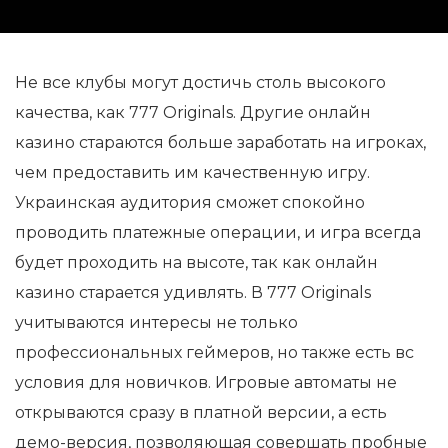
Не все клубы могут достичь столь высокого
качества, как 777 Originals. Другие онлайн
казино стараются больше заработать на игроках,
чем предоставить им качественную игру.
Украинская аудитория сможет спокойно
проводить платежные операции, и игра всегда
будет проходить на высоте, так как онлайн
казино старается удивлять. В 777 Originals
учитываются интересы не только
профессиональных геймеров, но также есть вс
условия для новичков. Игровые автоматы не
открываются сразу в платной версии, а есть
демо-версия, позволяющая совершать пробные