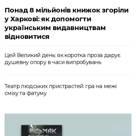
Понад 8 мільйонів книжок згоріли
у Харкові: як допомогти
українським видавництвам
відновитися
Цей Великий день: як коротка проза дарує
душевну опору в часи випробувань
Театр людських пристрастей: гра на межі
сміху та фатуму