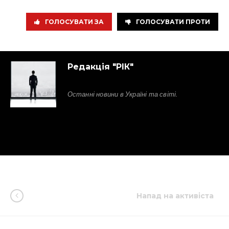
ГОЛОСУВАТИ ЗА
ГОЛОСУВАТИ ПРОТИ
Редакція "РІК"
Останні новини в Україні та світі.
Напад на активіста