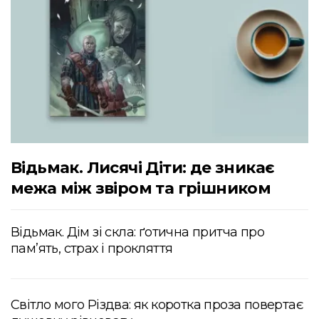
Відьмак. Лисячі Діти: де зникає
межа між звіром та грішником
Відьмак. Дім зі скла: ґотична притча про
пам’ять, страх і прокляття
Світло мого Різдва: як коротка проза повертає