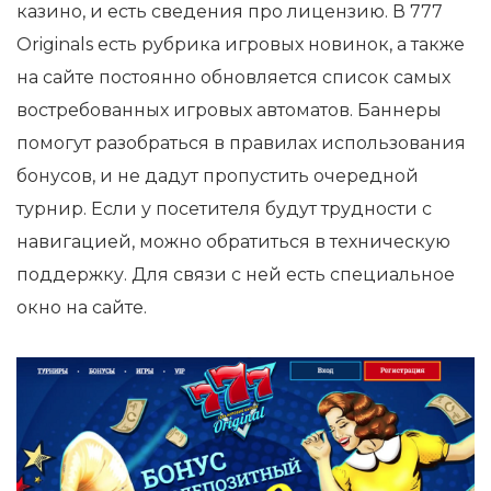
казино, и есть сведения про лицензию. В 777
Originals есть рубрика игровых новинок, а также
на сайте постоянно обновляется список самых
востребованных игровых автоматов. Баннеры
помогут разобраться в правилах использования
бонусов, и не дадут пропустить очередной
турнир. Если у посетителя будут трудности с
навигацией, можно обратиться в техническую
поддержку. Для связи с ней есть специальное
окно на сайте.