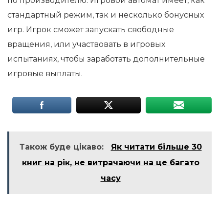
по производителю. Игровой автомат имеет, как
стандартный режим, так и несколько бонусных
игр. Игрок сможет запускать свободные
вращения, или участвовать в игровых
испытаниях, чтобы заработать дополнительные
игровые выплаты.
Також буде цікаво:
Як читати більше 30
книг на рік, не витрачаючи на це багато
часу