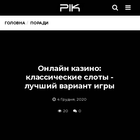
Men
ГОЛОВНА
ПОРАДИ
Онлайн казино:
классические слоты -
лучший вариант игры
4 Грудня, 2020
20
0