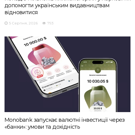
допомогти українським видавництвам
відновитися
5 Серпня, 2026
793
Monobank запускає валютні інвестиції через
«банки»: умови та дохідність