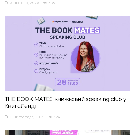
13 Лютого, 2026
528
THE BOOK MATES: книжковий speaking club у
КнигоЛенді
21 Листопада, 2025
324