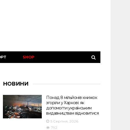
ОРТ
SHOP
НОВИНИ
Понад 8 мільйонів книжок
згоріли у Харкові: як
допомогти українським
видавництвам відновитися
5 Серпня, 2026
792