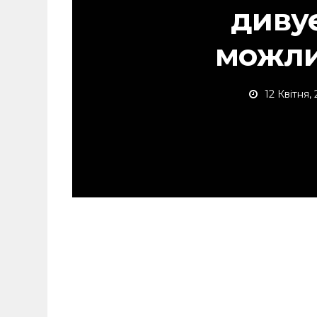
диву
можли
12 Квітня,