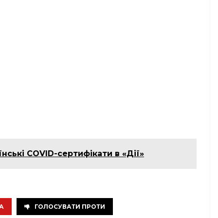
їнські COVID-сертифікати в «Дії»
А
ГОЛОСУВАТИ ПРОТИ