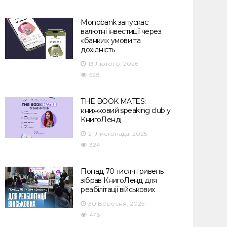
Monobank запускає
валютні інвестиції через
«банки»: умови та
дохідність
13 Лютого, 2026
528
THE BOOK MATES:
книжковий speaking club у
КнигоЛенді
21 Листопада, 2025
324
Понад 70 тисяч гривень
зібрав КнигоЛенд для
реабілітації військових
30 Вересня, 2025
476