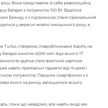
9 році. Вона представляє із себе революційну
ку батареї з потужністю 100 Вт. Вдалося
оєм бренду з її підтримкою стане преміальний
будеться у вересні-жовтні нинішнього року, а
e Turbo, створена співробітниками Xiaomi, не
ку батареї ємністю 4000 мАг йде всього 17
технологія здатна стати візитною карткою
же навіть преміальні гаджети від Huawei і
сокою потужністю. Першим смартфоном з її
появи якого на ринку залишилося всього
ль, поки що невідомо, але навіть якщо він