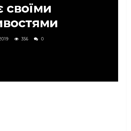
є своїми
востями
 2019
356
0