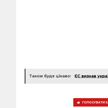
Також буде цікаво:
ЄС визнав укра
ГОЛОСУВАТИ З