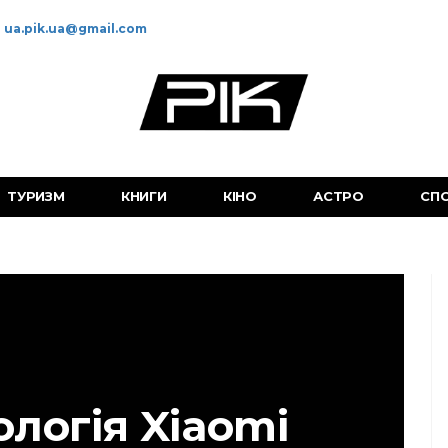
ua.pik.ua@gmail.com
ТУРИЗМ
КНИГИ
КІНО
АСТРО
СП
ологія Xiaomi