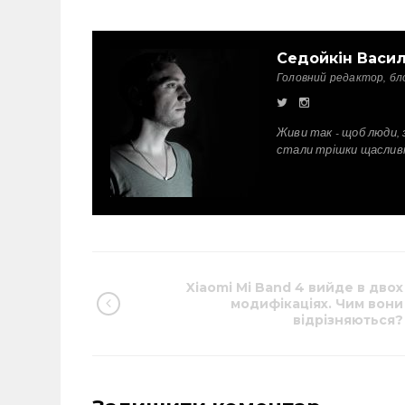
Седойкін Васи
Головний редактор, бл
Живи так - щоб люди, 
стали трішки щаслив
Xiaomi Mi Band 4 вийде в двох
модифікаціях. Чим вони
відрізняються?