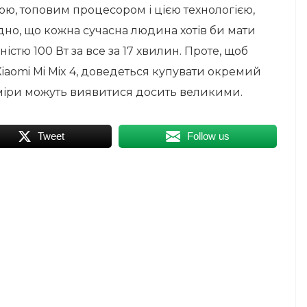
, топовим процесором і цією технологією,
дно, що кожна сучасна людина хотів би мати
стю 100 Вт за все за 17 хвилин. Проте, щоб
iaomi Mi Mix 4, доведеться купувати окремий
міри можуть виявитися досить великими.
Tweet
Follow us