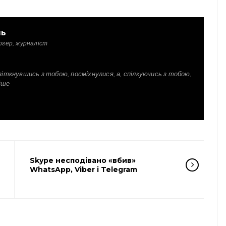
ль
огер, журналіст
зіткнувшись з тобою, посміхнулися, а, спілкуючись з тобою,
іше
Skype несподівано «вбив»
WhatsApp, Viber і Telegram