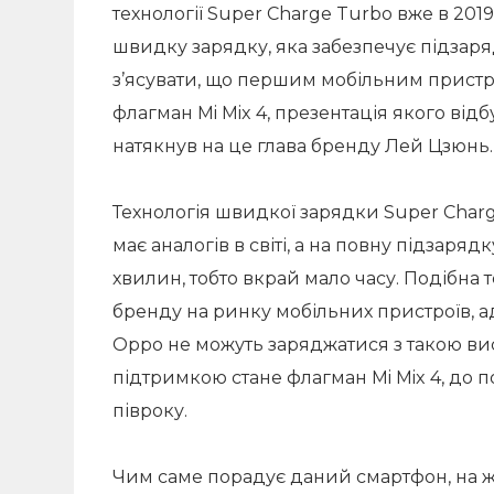
технології Super Charge Turbo вже в 201
швидку зарядку, яка забезпечує підзаряд
з’ясувати, що першим мобільним пристр
флагман Mi Mix 4, презентація якого від
натякнув на це глава бренду Лей Цзюнь.
Технологія швидкої зарядки Super Charg
має аналогів в світі, а на повну підзаряд
хвилин, тобто вкрай мало часу. Подібна 
бренду на ринку мобільних пристроїв, ад
Oppo не можуть заряджатися з такою ви
підтримкою стане флагман Mi Mix 4, до 
півроку.
Чим саме порадує даний смартфон, на жа